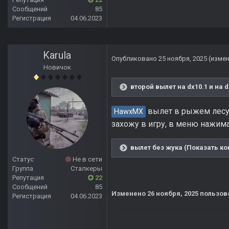
Сообщений
85
Регистрация
04.06.2023
Karula
Опубликовано
25 ноября, 2025
(изме
Новичок
второй вылет на dx10.1 и на 
вылет в рыжем лесу 
HawxMX
захожу в игру, в меню нажима
вылет без жука (Показать ко
Статус
Не в сети
Группа
Сталкеры
Репутация
22
Сообщений
85
Изменено
26 ноября, 2025
пользова
Регистрация
04.06.2023