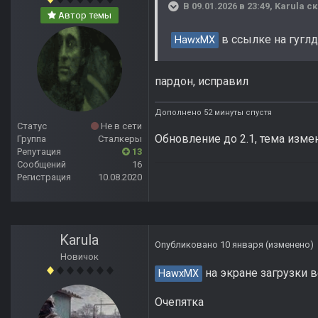
В 09.01.2026 в 23:49,
Karula
ск
Автор темы
в ссылке на гуглд
HawxMX
пардон, исправил
Дополнено 52 минуты спустя
Статус
Не в сети
Обновление до 2.1, тема изме
Группа
Сталкеры
Репутация
13
Сообщений
16
Регистрация
10.08.2020
Karula
Опубликовано
10 января
(изменено)
Новичок
на экране загрузки в
HawxMX
Очепятка