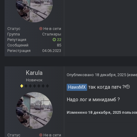
Статус
Не в сети
Группа
Сталкеры
Репутация
22
Сообщений
85
Регистрация
04.06.2023
Karula
Опубликовано
18 декабря, 2025
(изм
Новичок
так когда патч ?🫡
HawxMX
Надо лог и минидамб ?
Изменено
18 декабря, 2025
пользо
Статус
Не в сети