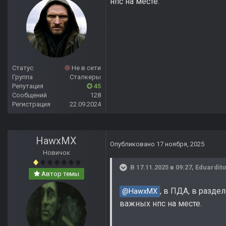
нпс на месте.
Статус
Не в сети
Группа
Сталкеры
Репутация
45
Сообщений
128
Регистрация
22.09.2024
HawxMX
Опубликовано
17 ноября, 2025
Новичок
В 17.11.2025 в 09:27,
Eduardito
Автор темы
, в ПДА, в разде
@HawxMX
важных нпс на месте.