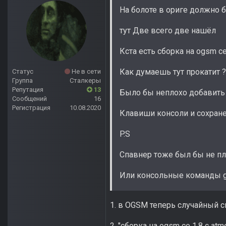
На болоте в ориге должно 
тут Две всего две нашёл
Кста есть сборка на ogsm ce
Как думаешь тут прокатит ?
Статус
Не в сети
Группа
Сталкеры
Репутация
13
Было бы неплохо добавить
Сообщений
16
Регистрация
10.08.2020
Клавиши консоли и сохране
P.S
Спавнер тоже был бы не п
Или консольные команды g
1. в OGSM теперь случайный с
2. "сборка на ogsm ce 1.8 с at