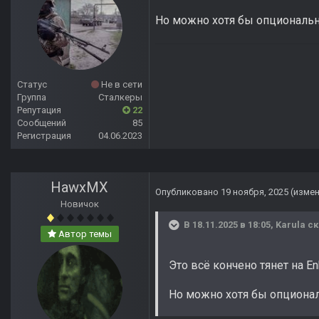
Но можно хотя бы опциональ
Статус
Не в сети
Группа
Сталкеры
Репутация
22
Сообщений
85
Регистрация
04.06.2023
HawxMX
Опубликовано
19 ноября, 2025
(изме
Новичок
В 18.11.2025 в 18:05,
Karula
ск
Автор темы
Это всё кончено тянет на E
Но можно хотя бы опциона