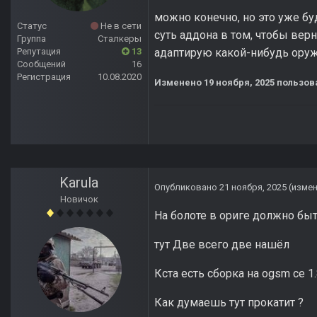
можно конечно, но это уже б
Статус
Не в сети
суть аддона в том, чтобы вер
Группа
Сталкеры
Репутация
13
адаптирую какой-нибудь оруж
Сообщений
16
Регистрация
10.08.2020
Изменено
19 ноября, 2025
пользов
Karula
Опубликовано
21 ноября, 2025
(изме
Новичок
На болоте в ориге должно бы
тут Две всего две нашёл
Кста есть сборка на ogsm ce 1.
Как думаешь тут прокатит ?