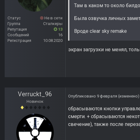
Там в каком то около билд
Была озвучка личных заме
Статус
Не в сети
Группа
Сталкеры
Репутация
13
Вроде clear sky remake
Сообщений
16
Регистрация
10.08.2020
экран загрузки не менял, тол
Verruckt_96
Опубликовано
9 февраля
(изменено)
Новичок
сбрасываются кнопки управлен
смерти. + сбрасываются некот
свечение), также после перез