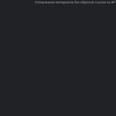
Копирование материалов без обратной ссылки на AP-PR