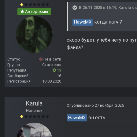
В 26.11.2025 в 16:19,
Karula
ск
Автор темы
когда патч ?
HawxMX
скоро будет, у тебя нету по пут
файла?
Статус
Не в сети
Группа
Сталкеры
Репутация
13
Сообщений
16
Регистрация
10.08.2020
Karula
Опубликовано
27 ноября, 2025
Новичок
он есть
HawxMX