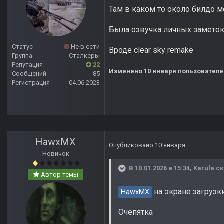
Там в каком то около билдо 
Была озвучка личных замето
Статус
Не в сети
Вроде clear sky remake
Группа
Сталкеры
Репутация
22
Изменено
10 января
пользователе
Сообщений
85
Регистрация
04.06.2023
HawxMX
Опубликовано
10 января
Новичок
В 10.01.2026 в 15:34,
Karula
ск
Автор темы
на экране загрузк
HawxMX
Очепятка