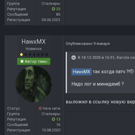
Группа
Сталкеры
Репутация
22
Сообщений
85
Регистрация
04.06.2023
HawxMX
Опубликовано
9 января
Новичок
В 18.12.2025 в 16:51,
Karula
ск
Автор темы
так когда патч ?🫡
HawxMX
Надо лог и минидамб ?
выложил в ссылку новую верс
Статус
Не в сети
Группа
Сталкеры
Репутация
13
Сообщений
16
Регистрация
10.08.2020