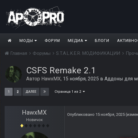
МОДЫ
ФОРУМ
МЕДИА
БЛОГИ
АКТИВНО
Главная
Форумы
S.T.A.L.K.E.R. МОДИФИКАЦИИ
Проч
CSFS Remake 2.1
Автор
HawxMX
,
15 ноября, 2025
в
Аддоны для 
Страница 1 из 2
1
2
ДАЛЕЕ
HawxMX
Опубликовано
15 ноября, 2025
(изме
Новичок