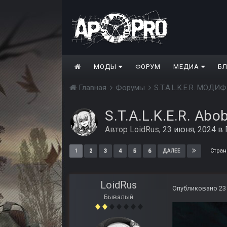
МОДЫ
ФОРУМ
МЕДИА
Б
Главная
Форумы
S.T.A.L.K.E.R. МО
S.T.A.L.K.E.R. Abo
Автор
LoidRus
,
23 июня, 2024
в
Стран
1
2
3
4
5
6
ДАЛЕЕ
LoidRus
Опубликовано
23
Бывалый