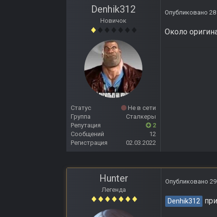
Denhik312
Опубликовано
28
Новичок
Около оригина
Статус
Не в сети
Группа
Сталкеры
Репутация
2
Сообщений
12
Регистрация
02.03.2022
Hunter
Опубликовано
29
Легенда
при
Denhik312