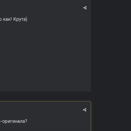
 как! Крута)
е-оригинала?