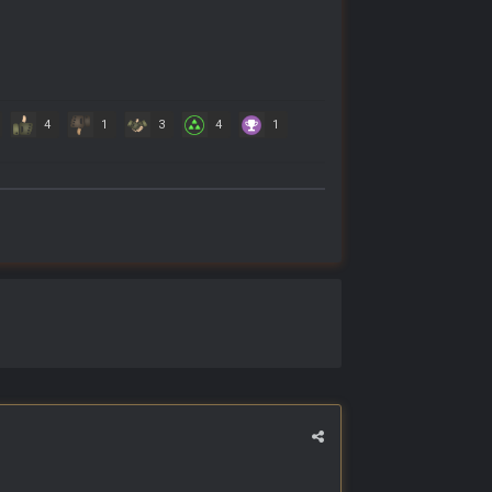
4
1
3
4
1