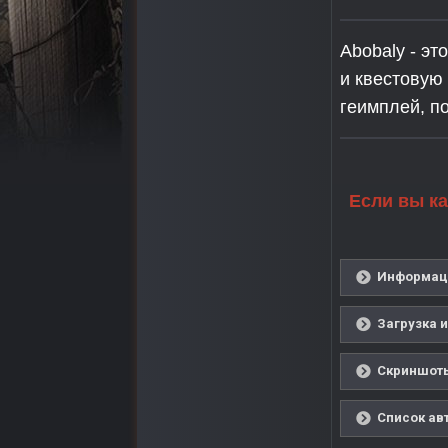
Abobaly - э
и квестовую 
геимплей, п
Если вы ка
Информаци
Загрузка и
Скриншоты
Список ав