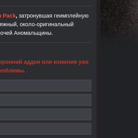
n Pack
,
затронувшая геимплейную
ряжный, около-оригинальный
прочей Аномальщины.
торонний аддон или изменив уже
проблемы.