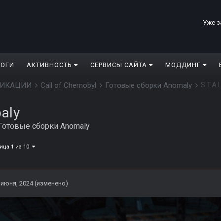
Уже з
ЛОГИ
АКТИВНОСТЬ
СЕРВИСЫ САЙТА
МОДДИНГ
S.T.A.
ДИФИКАЦИИ
Call of Chernobyl
Готовые сборки Anomaly
baly
Готовые сборки Anomaly
ица 1 из 10
 июня, 2024
(изменено)