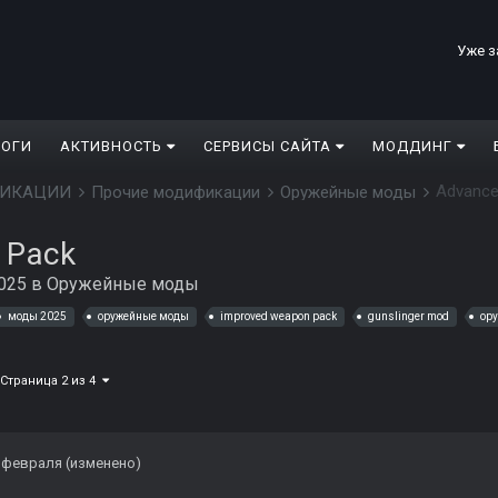
Уже з
ЛОГИ
АКТИВНОСТЬ
СЕРВИСЫ САЙТА
МОДДИНГ
Advance
ДИФИКАЦИИ
Прочие модификации
Оружейные моды
 Pack
2025
в
Оружейные моды
моды 2025
оружейные моды
improved weapon pack
gunslinger mod
ор
Страница 2 из 4
 февраля
(изменено)