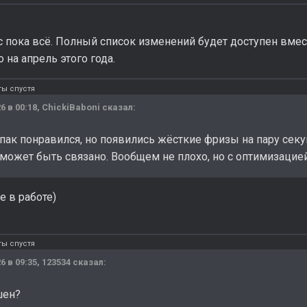
ас пока всё. Полный список изменений будет доступен вмес
 на апрель этого года.
ты спустя
6 в 00:18,
ChickiBaboni
сказал:
нпак понравился, но появились жёсткие фризы на пару сек
 может быть связано. Вообщем не плохо, но с оптимизацие
 в работе)
ты спустя
6 в 09:35,
123534
сказал:
шен?