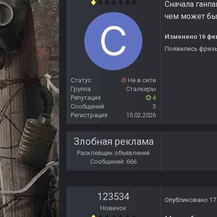
Сначала ганпа
чем может быт
Изменено
16 фе
Появились фриз
Статус
Не в сети
Группа
Сталкеры
Репутация
4
Сообщений
3
Регистрация
15.02.2026
Злобная реклама
Расклейщик объявлений
Сообщений: 666
123534
Опубликовано
17
Новичок