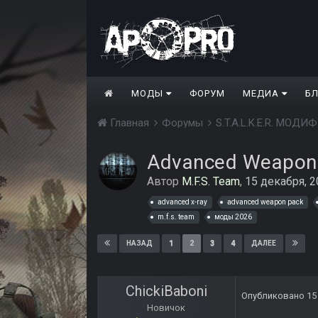
МОДЫ
ФОРУМ
МЕДИА
Б
Главная
Форумы
S.T.A.L.K.E.R. МО
Advanced Weapon
Автор
M.F.S. Team
,
15 декабря, 
advanced x-ray
advanced weapon pack
m.f.s. team
моды 2026
1
2
3
4
НАЗАД
ДАЛЕЕ
ChickiBaboni
Опубликовано
15
Новичок