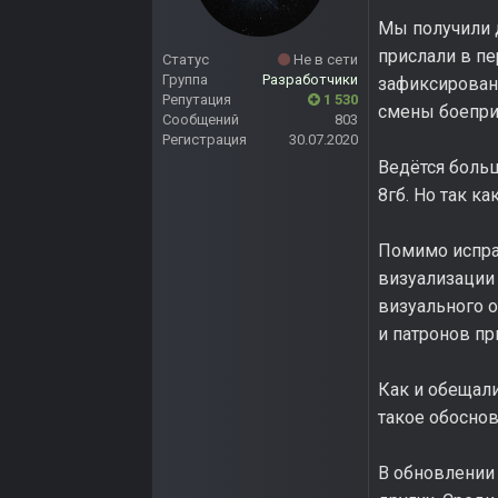
Мы получили 
прислали в п
Статус
Не в сети
Группа
Разработчики
зафиксированы
Репутация
1 530
смены боепри
Сообщений
803
Регистрация
30.07.2020
Ведётся больш
8гб. Но так к
Помимо испра
визуализации
визуального о
и патронов пр
Как и обещали
такое обоснов
В обновлении