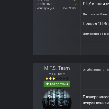
ЛЦУ и тактич
Сообщений
29
Регистрация
04.09.2023
Дополнено 10 мину
Прицел 1П78 
Изменено
18 фе
M.F.S. Team
Опубликовано
18
M.F.S. Team
Автор темы
Планировалось
исправлениями