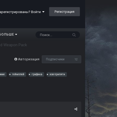
Регистрация
арегистрированы? Войти
БОЛЬШЕ
d Weapon Pack
Авторизация
Подписчики
12
ужие
геймплей
графика
зов припяти