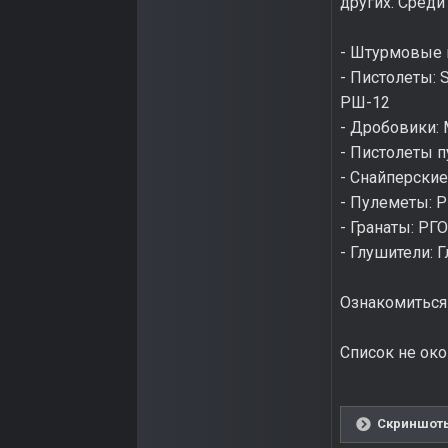
других. Среди
- Штурмовые 
- Пистолеты: S
РШ-12
- Дробовики: 
- Пистолеты 
- Снайперские
- Пулеметы: 
- Гранаты: РГ
- Глушители: 
Ознакомитьс
Список не око
Скриншоты