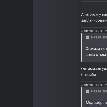
А на этом у н
запланировано
Дополнено 2 мину
В 15.02.202
Сначала га
знаю с чем
Оптимизон уже
Спасибо
Дополнено 3 мину
В 17.02.202
Мод забро