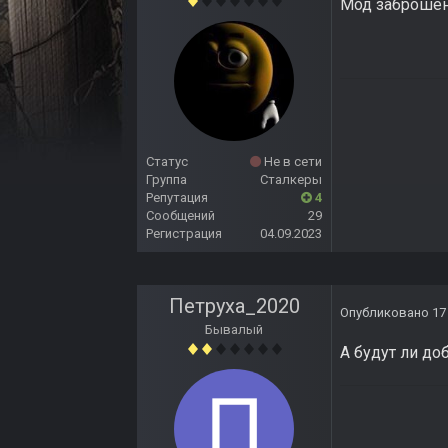
Мод заброше
Статус
Не в сети
Группа
Сталкеры
Репутация
4
Сообщений
29
Регистрация
04.09.2023
Петруха_2020
Опубликовано
17
Бывалый
А будут ли до