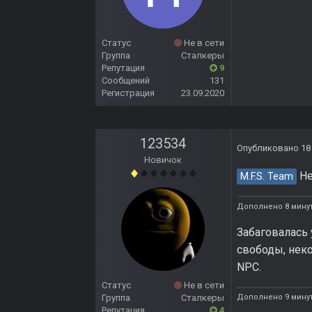
Статус
Не в сети
Группа
Сталкеры
Репутация
9
Сообщений
131
Регистрация
23.09.2020
123534
Опубликовано
18
Новичок
Не
M.F.S. Team
Дополнено 8 мину
Забаговалась 
свободы, неко
NPC.
Статус
Не в сети
Группа
Сталкеры
Дополнено 9 мину
Репутация
4