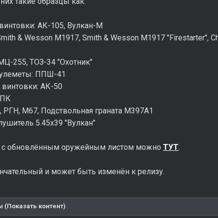
 них такие образцы как:
винтовки: АК-105, Вулкан-М
mith & Wesson M1917, Smith & Wesson M1917 "Firestarter", Ch
МЦ-255, ТОЗ-34 "Охотник"
пулеметы: ППШ-41
 винтовки: АК-50
РПК
О, РГН, М67, Подствольная граната M397A1
Глушитель 5.45х39 "Вулкан"
я с обновлённым оружейным листом можно
ТУТ
.
нчательный и может быть изменён к релизу.
 (Показать контент)