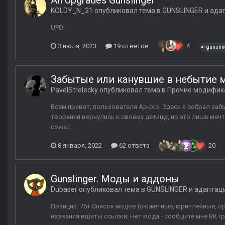
All Upgrades Gunslinger
KOLDY_N_21
опубликовал тема в
GUNSLINGER и ада
UPD:
3 июля, 2023
19 ответов
4
gunslin
Забытые или канувшие в небытие
PavelStrelecky
опубликовал тема в
Прочие модифик
Всем привет, пользователи Ap-pro. Здесь я собрал заб
творений вернулись к своему детищу, но это лишь мечт
сожал...
8 января, 2022
62 ответа
20
Gunslinger. Моды и аддоны
Dubaser
опубликовал тема в
GUNSLINGER и адаптац
Позиций: 75+ Список модов (сюжетные, фриплейные, ор
названия вшиты ссылки. Нет мода - сообщите мне ВК г