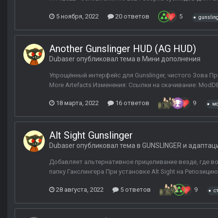
5 ноября, 2022
20 ответов
5
gunslin
Another Gunslinger HUD (AG HUD)
Dubaser
опубликовал тема в
Мини дополнения
Упрощённый интерфейс для Gunslinger, чистого Зова Пр
More Artefacts Изменения: Ссылки на скачивание: ModDB
18 марта, 2022
16 ответов
9
м
Alt Sight Gunslinger
Dubaser
опубликовал тема в
GUNSLINGER и адаптац
Добавляет альтернативное прицеливание везде, где во
папку Ганслингера При установке Alt Sight на Репозици
28 августа, 2022
5 ответов
9
с