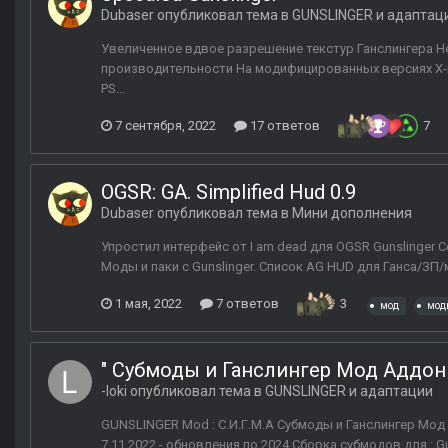
Dubaser
опубликовал тема в
GUNSLINGER и адаптац
Увеличенное вдвое разрешение текстур Ганслингера Н
производительности На модифицированных версиях X-r
PS...
7 сентября, 2022
17 ответов
7
OGSR: GA. Simplified Hud 0.9
Dubaser
опубликовал тема в
Мини дополнения
Упростил интерфейс от I am dead для OGSR Gunslinger С
Моды и паки с Gunslinger. Список AG HUD для Ганса/ЗП/м
1 мая, 2022
7 ответов
3
мод
мод
" Субмоды и Ганслингер Мод Аддоны 
-loki
опубликовал тема в
GUNSLINGER и адаптации
GUNSLINGER Mod : С.И.Г.М.А Субмоды и Ганслингер Мод А
7.11.2022 - обновления по 2024 Сборка субмодов для : Gun