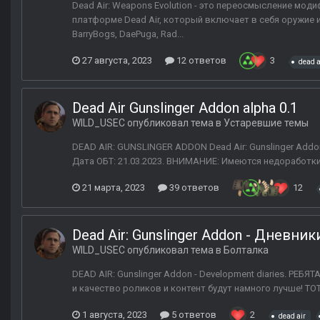
Dead Air: Weapons Evolution - это переосмысление мод
платформе Dead Air, который включает в себя оружие и
BarryBogs, DaePuga, Rad...
27 августа, 2023
12 ответов
3
dead a
Dead Air Gunslinger Addon alpha 0.1
WILD_USEC
опубликовал тема в
Устаревшие темы
DEAD AIR: GUNSLINGER ADDON Dead Air: Gunslinger Addon
Дата ОБТ: 21.03.2023. ВНИМАНИЕ: Имеются недоработки
21 марта, 2023
39 ответов
12
Dead Air: Gunslinger Addon - Дневни
WILD_USEC
опубликовал тема в
Болталка
DEAD AIR: Gunslinger Addon - Development diaries. РЕ
и качество роликов и контент будут намного лучше! ТО
1 августа, 2023
5 ответов
2
dead air