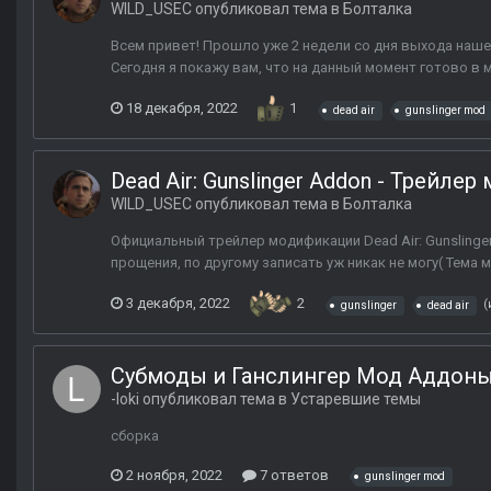
WILD_USEC
опубликовал тема в
Болталка
Всем привет! Прошло уже 2 недели со дня выхода нашег
Сегодня я покажу вам, что на данный момент готово в м
18 декабря, 2022
1
dead air
gunslinger mod
Dead Air: Gunslinger Addon - Трейле
WILD_USEC
опубликовал тема в
Болталка
Официальный трейлер модификации Dead Air: Gunsling
прощения, по другому записать уж никак не могу( Тема 
3 декабря, 2022
2
(
gunslinger
dead air
Субмоды и Ганслингер Мод Аддоны
-loki
опубликовал тема в
Устаревшие темы
сборка
2 ноября, 2022
7 ответов
gunslinger mod