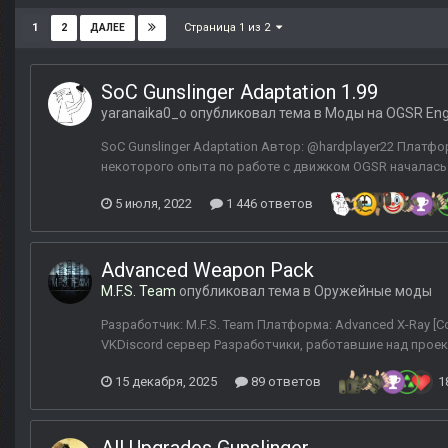
Страница 1 из 2
1
2
ДАЛЕЕ
SoC Gunslinger Adaptation 1.99
yaranaika0_o
опубликовал тема в
Моды на OGSR Eng
SoC Gunslinger Adaptation Автор: @hardplayer22 Платфо
некоторого опыта по работе с движком OGSR началась 
5 июля, 2022
1 446 ответов
Advanced Weapon Pack
M.F.S. Team
опубликовал тема в
Оружейные моды
Разработчик: M.F.S. Team Платформа: Advanced X-Ray [Co
VKDiscord сервер Разработчики, работавшие над проекто
15 декабря, 2025
89 ответов
1