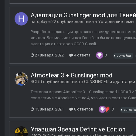
Адаптация Gunslinger mod для Тене
hardplayer22
опубликовал тема в
Устаревшие темы
Разработка адаптации прекращена ввиду нехватки моег
движка. Без мелких фишек Ганс был бы не полноценны
адаптация от авторов OGSR Gunsli...
27 января, 2022
4 ответа
3
оружейка
Atmosfear 3 + Gunslinger mod
4CIRR
опубликовал тема в
GUNSLINGER и адаптации
Тестовая версия Atmosfear 3 + Gunslinger mod НОВАЯ И
совместима с Absolute Nature 4, что идет в составе Gu
15 января, 2021
8 ответов
3
atmosfea
Упавшая Звезда Definitive Edition
DAVYDKING
опубликовал тема в
Проекты на ранней 