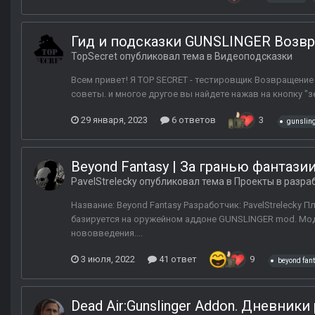
Гид и подсказки GUNSLINGER Возвр
TopSecret
опубликовал тема в
Видеоподсказки
Всем привет! Я TOP SECRET - тестировщик Возвращение 
советы. и многое другое вы найдете нажав на кнопку "
29 января, 2023
6 ответов
3
gunslin
Beyond Fantasy | За гранью фантази
PavelStrelecky
опубликовал тема в
Проекты в разра
Название: Beyond Fantasy Разработчик: PavelStrelecky
базируется на оружейном аддоне GUNSLINGER mod. Мод
нововведения....
3 июля, 2022
41 ответ
9
beyond fan
Dead Air:Gunslinger Addon. Дневники