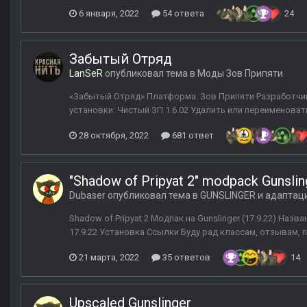
6 января, 2022
54 ответа
24
Забытый Отряд
LanSeR
опубликовал тема в
Моды Зов Припяти
«Забытый Отряд» Платформа: Зов Припяти Разработчик:
установки: Чистый ЗП 1.6.02 Удалить или переименовать
28 октября, 2022
681 ответ
"Shadow of Pripyat 2" modpack Gunslin
Dubaser
опубликовал тема в
GUNSLINGER и адаптац
Shadow of Pripyat 2 Модпак на Gunslinger (17.9.22) Наз
17.9.22 Установка Ссылки Буду рад классам, отзывам,
21 марта, 2022
35 ответов
14
Upscaled Gunslinger