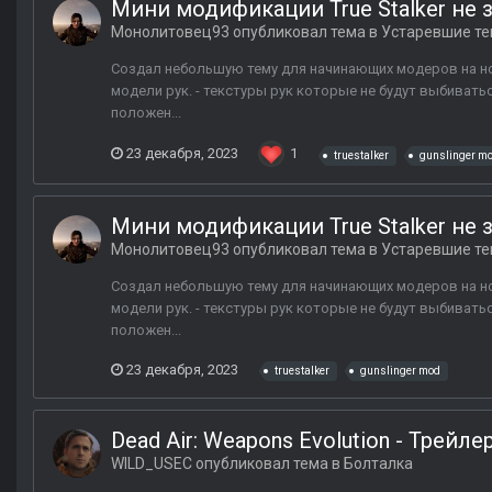
Мини модификации True Stalker не
Монолитовец93
опубликовал тема в
Устаревшие т
Создал небольшую тему для начинающих модеров на нов
модели рук. - текстуры рук которые не будут выбивать
положен...
23 декабря, 2023
1
truestalker
gunslinger m
Мини модификации True Stalker не
Монолитовец93
опубликовал тема в
Устаревшие т
Создал небольшую тему для начинающих модеров на нов
модели рук. - текстуры рук которые не будут выбивать
положен...
23 декабря, 2023
truestalker
gunslinger mod
Dead Air: Weapons Evolution - Трейле
WILD_USEC
опубликовал тема в
Болталка