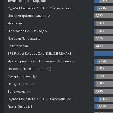
Тёмная сторона Кордона
Судьба Монолита REBUILD: Эксперименты
История Трависа. Эпизод 2
Извозчик
Hibernation Evil - Эпизод 5
История Лапсердака
Folk Solyanka
SFZ Project Episode Zero. DELUXE REMAKE
Чужой среди чужих: Последний Архитектор
Новое время (OGSR Update)
Сумерки Зоны: Дух
Назад в прошлое
Зона молчания
Судьба Монолита REBUILD: Самокопание
Грань. Эпизод 1