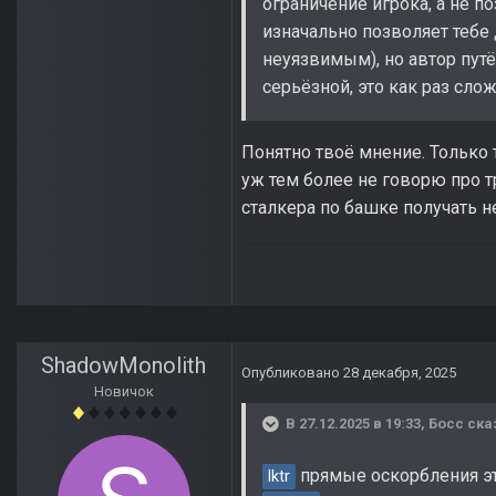
ограничение игрока, а не п
изначально позволяет тебе 
неуязвимым), но автор пут
серьёзной, это как раз сл
Понятно твоё мнение. Только 
уж тем более не говорю про т
сталкера по башке получать н
ShadowMonolith
Опубликовано
28 декабря, 2025
Новичок
В 27.12.2025 в 19:33,
Босс
ска
прямые оскорбления это
lktr