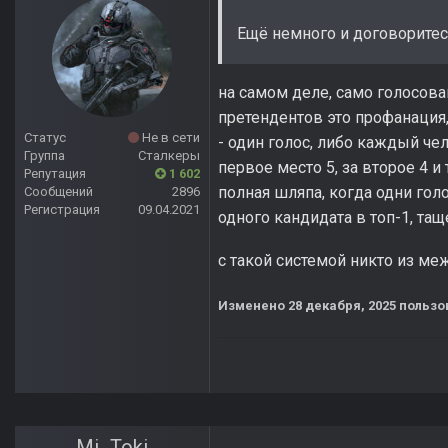
Ещё немного и договоритесь
на самом деле, само голосова
претендентов это профанация,
Статус
Не в сети
- один голос, либо каждый че
Группа
Сталкеры
первое место 5, за второе 4 и
Репутация
1 602
полная шляпа, когда одни го
Сообщений
2896
Регистрация
09.04.2021
одного кандидата в топ-1, тащ
с такой системой никто из ме
Изменено
28 декабря, 2025
пользо
Mi_Toki