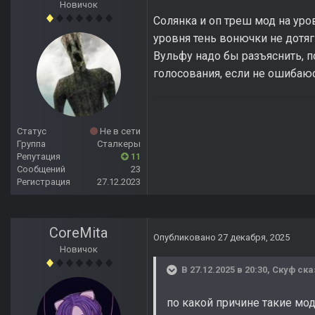
Новичок
Солянка и оп треш мод на уро
уровня тень вонючки не дотяг
Вульфу надо бы разъяснить, п
голосования, если не ошибаюс
Статус
Не в сети
Группа
Сталкеры
Репутация
11
Сообщений
23
Регистрация
27.12.2023
CoreMita
Опубликовано
27 декабря, 2025
Новичок
В 27.12.2025 в 20:30,
Скуф
ска
по какой причине такие мод