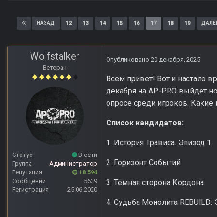
12
13
14
15
16
17
18
19
НАЗАД
ДАЛЕ
Wolfstalker
Опубликовано
20 декабря, 2025
Ветеран
Всем привет! Вот и настало в
декабря на AP-PRO выйдет но
опросе среди игроков. Какие
Список кандидатов:
1. История Трависа. Эпизод 1
Статус
В сети
2. Горизонт Событий
Группа
Администратор
Репутация
18 594
Сообщений
5639
3. Тёмная сторона Кордона
Регистрация
25.06.2020
4. Судьба Монолита REBUILD: