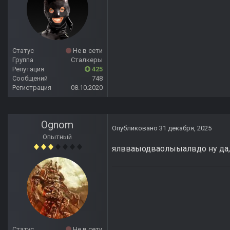
Статус
Не в сети
Группа
Сталкеры
Репутация
425
Сообщений
748
Регистрация
08.10.2020
Ognom
Опубликовано
31 декабря, 2025
Опытный
ялвваыодваолыыалвдо ну да,
Статус
Не в сети