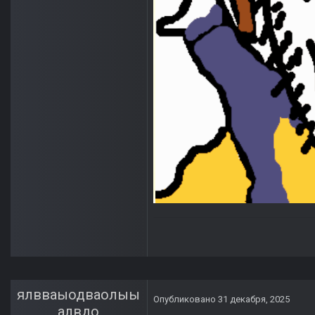
ялвваыодваолыы
Опубликовано
31 декабря, 2025
алвдо