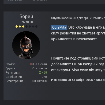
Борей
Опубликовано
28 декабря, 2025
(изм
Опытный
Это клоунада в его м
CoreMita
силу развития не хватает арг
кривляются и паясничают.
Почитайте под страницами исто
добавляют т.к. он каждый год
Статус
Не в сети
Группа
Сталкеры
сталкером. Мол если nlc нету 
Репутация
425
Сообщений
748
Изменено
28 декабря, 2025
пользо
Регистрация
08.10.2020