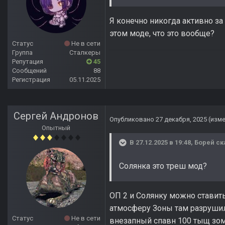
Я конечно никогда активно за
этом моде, что это вообще?
Статус
Не в сети
Группа
Сталкеры
Репутация
45
Сообщений
88
Регистрация
05.11.2025
Сергей Андронов
Опубликовано
27 декабря, 2025
(изм
Опытный
В 27.12.2025 в 19:48,
Борей
ск
Солянка это треш мод?
ОП 2 и Солянку можно ставить
атмосферу Зоны там разрушил
Статус
Не в сети
внезапный спавн 100 тыщ зом