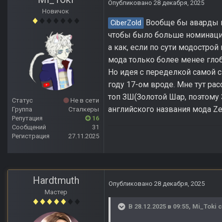
Опубликовано
28 декабря, 2025
Новичок
Вообще бы аварды пе
CiberZold
чтобы было больше номинаций 
а как, если по сути модострой
мода только более менее гло
Но идея с переделкой самой с
году 17-ом вроде. Мне тут ра
топ ЗШ(Золотой Шар, поэтому
Статус
Не в сети
английского названия мода Zero
Группа
Сталкеры
Репутация
16
Сообщений
31
Регистрация
27.11.2025
Hardtmuth
Опубликовано
28 декабря, 2025
Мастер
В 28.12.2025 в 09:55,
Mi_Toki
с