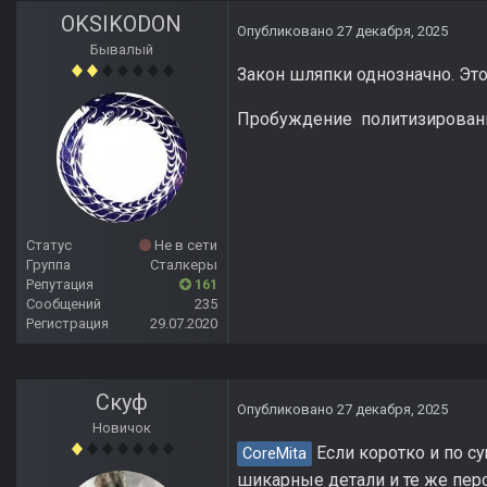
OKSIKODON
Опубликовано
27 декабря, 2025
Бывалый
Закон шляпки однозначно. Это
Пробуждение политизирован
Статус
Не в сети
Группа
Сталкеры
Репутация
161
Сообщений
235
Регистрация
29.07.2020
Скуф
Опубликовано
27 декабря, 2025
Новичок
Если коротко и по су
CoreMita
шикарные детали и те же пер