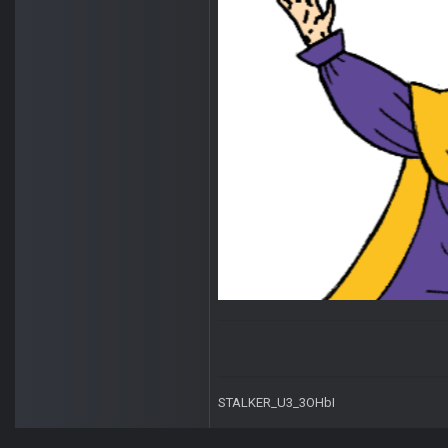
STALKER_U3_3OHbI