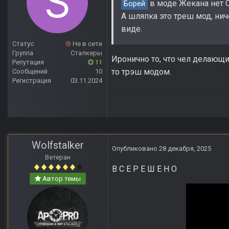
в моде Жекана нет С
Борей
А шляпка это треш мод, ни
виде.
Статус
Не в сети
Группа
Сталкеры
Иронично то, что чел делающ
Репутация
11
то трэш модом.
Сообщений
10
Регистрация
03.11.2024
Wolfstalker
Опубликовано
28 декабря, 2025
Ветеран
В С Е Р Е Ш Е Н О
Автор темы