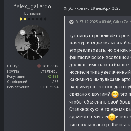
felex_gallardo
Опубликовано
28 декабря, 2025
Бывалый
В 27.12.2025 в 03:06,
CiberZol
тут пишут про какой-то ре
текстур и моделек или к б
это реализовать, но он ка
фантастической вселенной Ст
должны иметь хотя бы псев
Статус
Не в сети
Группа
Сталкеры
носителя типа увеличенный
Репутация
181
какими-то импульсами арте
Сообщений
365
например то, что когда ты 
Регистрация
01.10.2024
связано с другим?
это п
чтобы объяснить свой бред
Сталкерскую, в то время к
здравого смысла
и пото
типа только автор Шляпы т