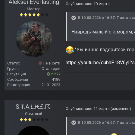
Aleksei Everlasting
Опубликовано
10 марта
Мастер
В 10.03.2026 в 16:57,
Пихта
ск
Навродь малый с юмором, 
"вы ишшо подеритесь горяч
https://youtu.be/dubhP18V6yI
Статус
Не в сети
Группа
Сталкеры
Репутация
2 277
Сообщений
4189
Регистрация
21.01.2023
S.₮.A.Ł.₭.£.☈.
Опубликовано
11 марта
(изменено)
Опытный
В 10.03.2026 в 16:57,
Пихта
ск