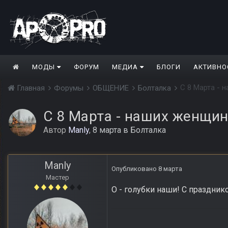
МОДЫ
ФОРУМ
МЕДИА
БЛОГИ
АКТИВНО
С 8 Марта - 
Главная
Форумы
ОБЩЕНИЕ
Болталка
С 8 Марта - наших женщин
Автор
Manly
,
8 марта
в
Болталка
Manly
Опубликовано
8 марта
Мастер
О - голубки наши! С праздник