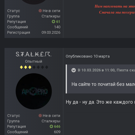
Нам наплевать на этот мир, 
Статус
Не в сети
Сначала мы похерим Землю, 
Группа
Сталкеры
Репутация
61
Сообщений
140
Регистрация
09.03.2026
S.₮.A.Ł.₭.£.☈.
Опубликовано
10 марта
Опытный
В 10.03.2026 в 11:00,
Пихта
ск
На сайте то почитай без ма
Ну да - ну да. Это же каждог
Статус
Не в сети
Группа
Сталкеры
Репутация
646
Сообщений
609