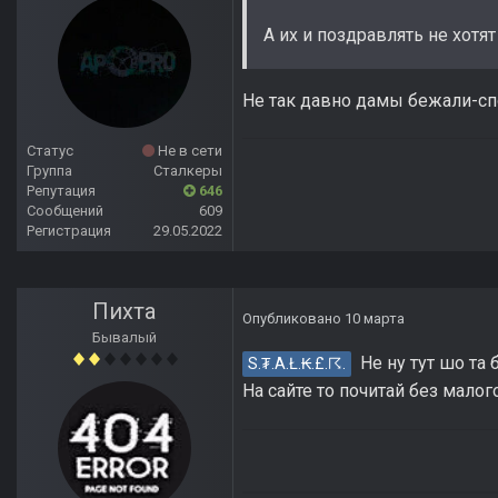
А их и поздравлять не хотят 
Не так давно дамы бежали-спо
Статус
Не в сети
Группа
Сталкеры
Репутация
646
Сообщений
609
Регистрация
29.05.2022
Пихта
Опубликовано
10 марта
Бывалый
Не ну тут шо та 
S.₮.A.Ł.₭.£.☈.
На сайте то почитай без мало