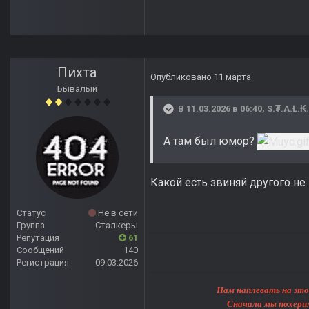
Пихта
Опубликовано
11 марта
Бывалый
В 11.03.2026 в 06:40,
S.₮.A.Ł.₭
А там был юмор?
Какой есть звиняй другого не
Статус
Не в сети
Группа
Сталкеры
Репутация
61
Сообщений
140
Регистрация
09.03.2026
Нам наплевать на этот мир, 
Сначала мы похерим Землю, 