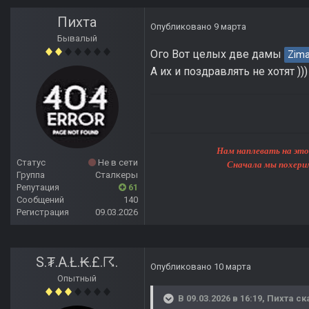
Пихта
Опубликовано
9 марта
Бывалый
Ого Вот целых две дамы
Zim
А их и поздравлять не хотят )))
Нам наплевать на этот мир, 
Статус
Не в сети
Сначала мы похерим Землю, 
Группа
Сталкеры
Репутация
61
Сообщений
140
Регистрация
09.03.2026
S.₮.A.Ł.₭.£.☈.
Опубликовано
10 марта
Опытный
В 09.03.2026 в 16:19,
Пихта
ск