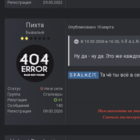
Регистрация
29.05.2022
Пихта
Опубликовано
10 марта
Бывалый
В 10.03.2026 в 16:20,
S.₮.A.Ł.₭
Ну да - ну да. Это же каж
Та чё ты всё в с
S.₮.A.Ł.₭.£.☈.
Статус
Не в сети
Группа
Сталкеры
Репутация
61
Сообщений
140
Нам наплевать на этот мир, 
Регистрация
09.03.2026
Сначала мы похерим Землю, 