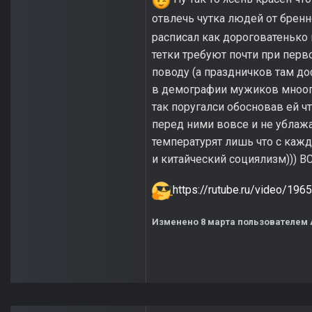
отвлечь чутка людей от брен
расписал как дороговатенько 
тетки требуют почти при пер
поводу (а праздничков там до
в демографии мужиков мноог
так поругалси обосновав ей ч
перед ними вовсе и не ублажа
температурят лишь что с кажд
и китайческий социялизм))) В
https://rutube.ru/video/1
Изменено
8 марта
пользователем A