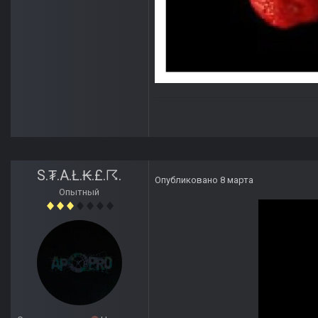
S.₮.A.Ł.₭.£.☈.
Опубликовано
8 марта
Опытный