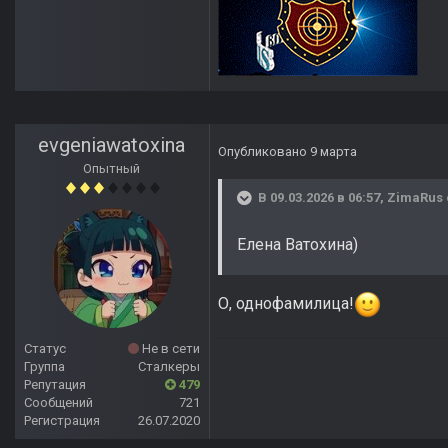
evgeniawatoxina
Опубликовано
9 марта
Опытный
В 09.03.2026 в 06:57,
ZimaRus
Елена Ватохина)
О, однофамилица!
Статус
Не в сети
Группа
Сталкеры
Репутация
479
Сообщений
721
Регистрация
26.07.2020