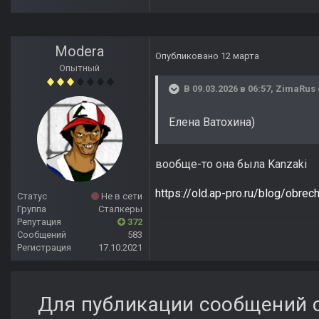
Modera
Опубликовано
12 марта
Опытный
В 09.03.2026 в 06:57,
ZimaRus
Елена Ватохина)
вообще-то она была Kanzaki
https://old.ap-pro.ru/blog/obr
Статус
Не в сети
Группа
Сталкеры
Репутация
372
Сообщений
583
Регистрация
17.10.2021
Для публикации сообщений с