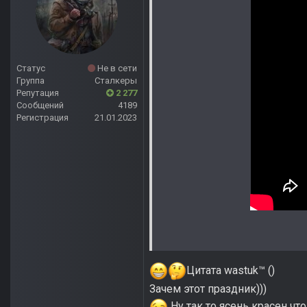
Статус
Не в сети
Группа
Сталкеры
Репутация
2 277
Сообщений
4189
Регистрация
21.01.2023
Цитата wastuk™ ()
Зачем этот праздник)))
Ну так то ясень красен чт