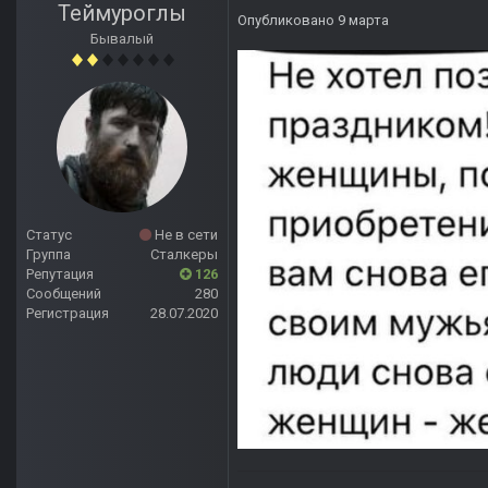
Теймуроглы
Опубликовано
9 марта
Бывалый
Статус
Не в сети
Группа
Сталкеры
Репутация
126
Сообщений
280
Регистрация
28.07.2020