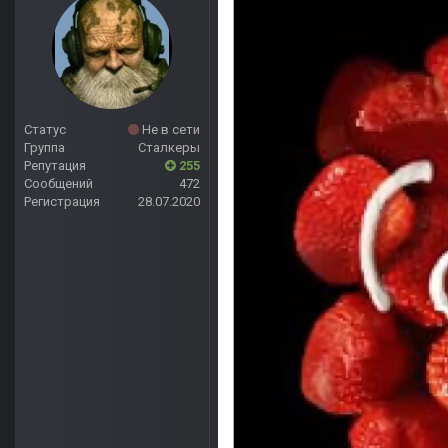
Статус
Не в сети
Группа
Сталкеры
Репутация
255
Сообщений
472
Регистрация
28.07.2020