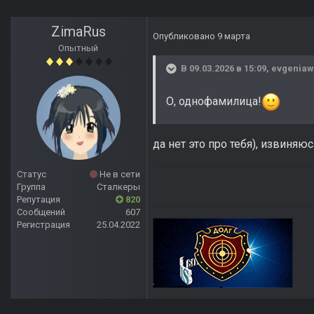
ZimaRus
Опубликовано
9 марта
Опытный
В 09.03.2026 в 15:09,
evgeniaw
О, однофамилица!
да нет это про тебя), извиняю
Статус
Не в сети
Группа
Сталкеры
Репутация
820
Сообщений
607
Регистрация
25.04.2022