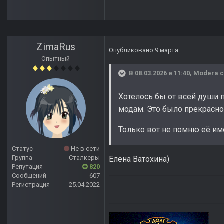
ZimaRus
Опубликовано
9 марта
Опытный
В 08.03.2026 в 11:40,
Modera
с
Хотелось бы от всей души 
модам. Это было прекрасно
Только вот не помню её им
Статус
Не в сети
Группа
Сталкеры
Елена Ватохина)
Репутация
820
Сообщений
607
Регистрация
25.04.2022