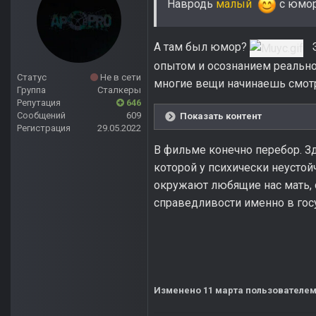
Навродь
малый
с юмор
А там был юмор?
Эт
опытом и осознанием реальног
Статус
Не в сети
многие вещи начинаешь смот
Группа
Сталкеры
Репутация
646
Сообщений
609
Показать контент
Регистрация
29.05.2022
В фильме конечно перебор. З
которой у психически неустой
окружают любящие нас мать, с
справедливости именно в го
Изменено
11 марта
пользователем 