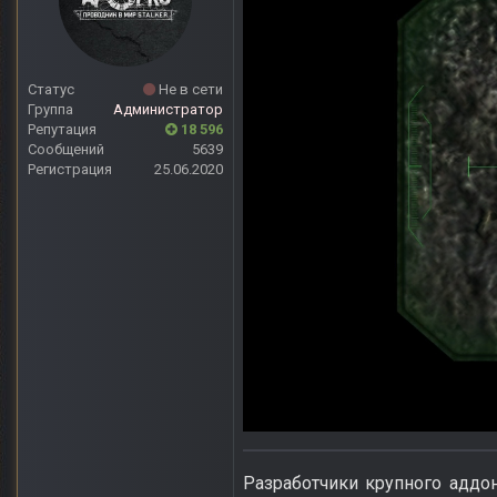
Статус
Не в сети
Группа
Администратор
Репутация
18 596
Сообщений
5639
Регистрация
25.06.2020
Разработчики крупного аддо