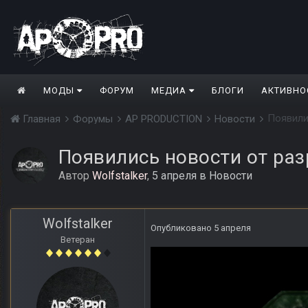
МОДЫ
ФОРУМ
МЕДИА
БЛОГИ
АКТИВНО
Появили
Главная
Форумы
AP PRODUCTION
Новости
Появились новости от раз
Автор
Wolfstalker
,
5 апреля
в
Новости
Wolfstalker
Опубликовано
5 апреля
Ветеран