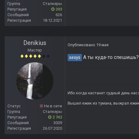
Группа
Сталкеры
Репутация
203
Сообщений
626
Регистрация
18.12.2021
Denikius
Опубликовано
19 мая
Мастер
А ты куда-то спешишь?
sexys
Ибо когда настанет судный день нас 
Вышел ежик из тумана, выжрал ежик п
Статус
Не в сети
Группа
Сталкеры
Репутация
2 742
Сообщений
3009
Регистрация
26.07.2020