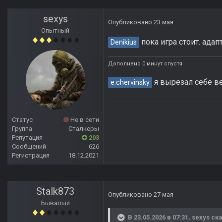
sexys
Опубликовано
23 мая
Опытный
пока игра стоит. адап
Denikius
Дополнено 0 минут спустя
я вырезал себе в
e.chervinsky
Статус
Не в сети
Группа
Сталкеры
Репутация
203
Сообщений
626
Регистрация
18.12.2021
Stalk873
Опубликовано
27 мая
Бывалый
В 23.05.2026 в 07:31,
sexys
ска