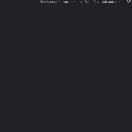
Копирование материалов без обратной ссылки на AP-PR