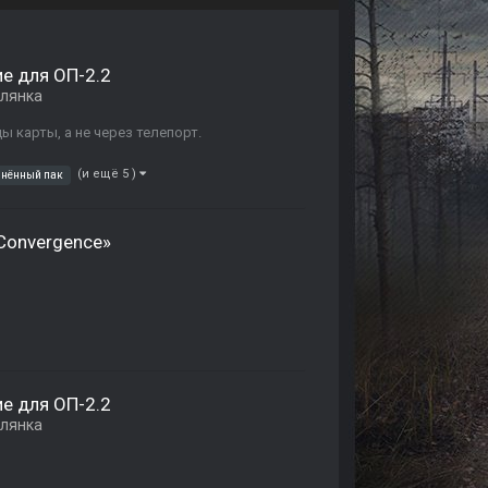
е для ОП-2.2
лянка
ы карты, а не через телепорт.
(и ещё 5 )
инённый пак
Convergence»
е для ОП-2.2
лянка