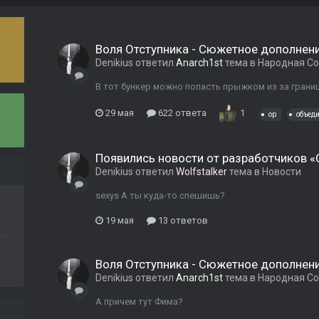
Воля Отступника - Сюжетное дополнени
Denikius
ответил
Anarch1st
тема в
Народная Со
В тот бункер можно попасть прыжком из за границ
29 мая
622 ответа
1
op
объед
Появились новости от разработчиков «
Denikius
ответил
Wolfstalker
тема в
Новости
sexys А ты куда-то спешишь?
19 мая
13 ответов
Воля Отступника - Сюжетное дополнени
Denikius
ответил
Anarch1st
тема в
Народная Со
А причем тут Фима?