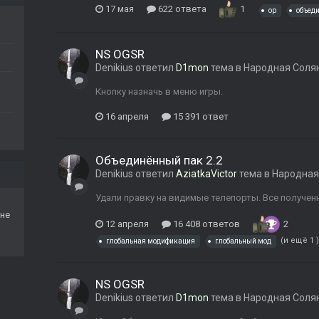
17 мая
622 ответа
1
op
объед
NS OGSR
Denikius
ответил
D1mon
тема в
Народная Соля
Кнопку назначь в меню игры.
16 апреля
15 391 ответ
Объединённый пак 2.2
Denikius
ответил
AziatkaVictor
тема в
Народная
Удали правку на видимые телепорты. Все получен
не
12 апреля
16 408 ответов
2
(и ещё 1 
глобальная модификация
глобальный мод
NS OGSR
Denikius
ответил
D1mon
тема в
Народная Соля