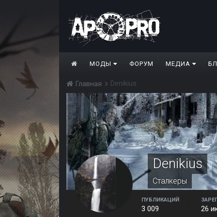
МОДЫ
ФОРУМ
МЕДИА
Б
Denikius
Главная
Denikius
Сталкеры
ПУБЛИКАЦИЙ
ЗАРЕ
3 009
26 и