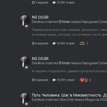
7 апреля
15 391 ответ
NS OGSR
Denikius
ответил
D1mon
тема в
Народная Соля
Переигрывай или ставь спавнер. Дополнено 1 мину
во всякую хрень, которую тут штампуют не по дням
6 апреля
15 391 ответ
1
NS OGSR
Denikius
ответил
D1mon
тема в
Народная Соля
А нахрена тогда играть, давайте сразу все пропиш
6 апреля
15 391 ответ
2
Путь Человека. Шаг в Неизвестность. 
Denikius
ответил
CiberZold
тема в
Моды на OGSR