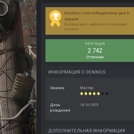
Denikius стал победителем дня 6
апреля
Denikius имел наиболее популярный
контент!
РЕПУТАЦИЯ
2 742
Отличная
ИНФОРМАЦИЯ О DENIKIUS
Звание
Мастер
День
14.10.1973
рождения
ДОПОЛНИТЕЛЬНАЯ ИНФОРМАЦИЯ