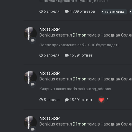
andreysa71@mail.ru В туалете, в бачке.
5 апреля
4 709 ответов
путь человека
NS OGSR
Denikius
ответил
D1mon
тема в
Народная Соля
После прохождения лабы Х-10 будут падать.
5 апреля
15 391 ответ
NS OGSR
Denikius
ответил
D1mon
тема в
Народная Соля
Кинуть в папку mods parkour.sq_addons
5 апреля
15 391 ответ
2
NS OGSR
Denikius
ответил
D1mon
тема в
Народная Соля