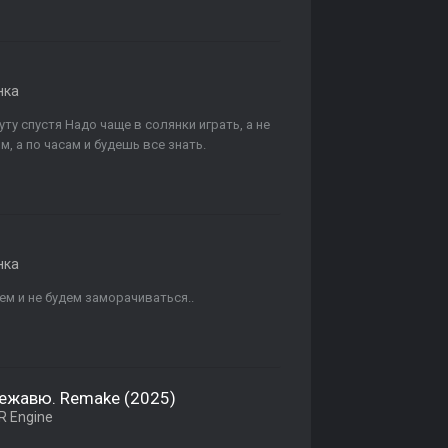
нка
ту спустя Надо чаще в солянки играть, а не
, а по часам и будешь все знать.
нка
ем и не будем заморачиваться..
Дежавю. Remake (2025)
 Engine