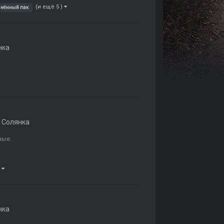
(и ещё 5 )
инённый пак
нка
 Солянка
ные.
)
нка