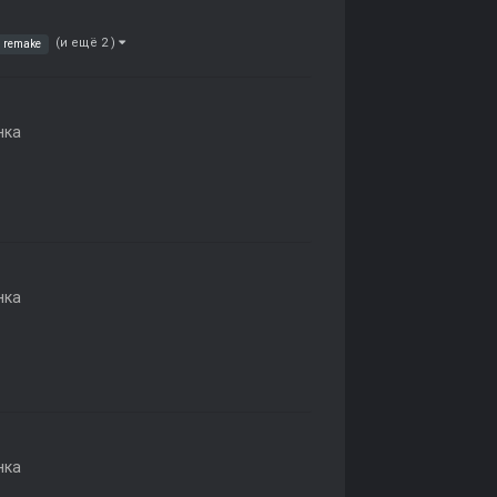
(и ещё 2 )
remake
нка
нка
нка