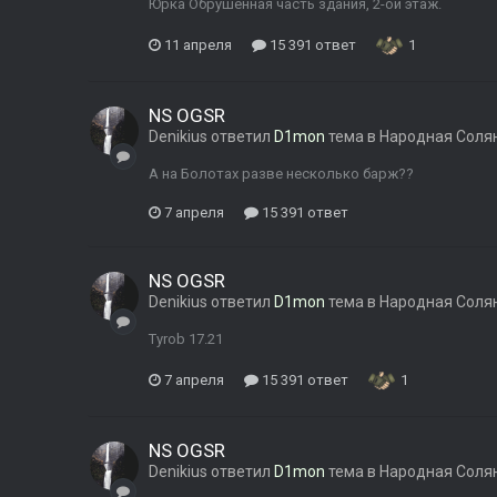
Юрка Обрушенная часть здания, 2-ой этаж.
11 апреля
15 391 ответ
1
NS OGSR
Denikius
ответил
D1mon
тема в
Народная Соля
А на Болотах разве несколько барж??
7 апреля
15 391 ответ
NS OGSR
Denikius
ответил
D1mon
тема в
Народная Соля
Tyrob 17.21
7 апреля
15 391 ответ
1
NS OGSR
Denikius
ответил
D1mon
тема в
Народная Соля