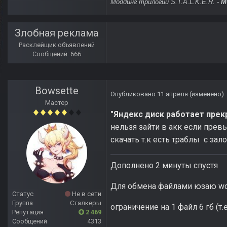
Моддинг трилогии S.T.A.L.K.E.R. -
M
Злобная реклама
Расклейщик объявлений
Сообщений: 666
Bowsette
Опубликовано
11 апреля
(изменено)
Мастер
"Яндекс диск работает прекр
нельзя зайти в акк если прев
скачать т.к есть траблы с за
Дополнено 2 минуты спустя
Для обмена файлами юзаю wdfil
Статус
Не в сети
Группа
Сталкеры
ограничение на 1 файл 6 гб (т.
Репутация
2 469
Сообщений
4313