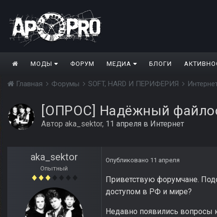
МОДЫ
ФОРУМ
МЕДИА
БЛОГИ
АКТИВНО
Главная
Форумы
SOFT, HARD И ПЕРИФЕРИЯ
Интерне
[ОПРОС] Надёжный файло
Автор
aka_sektor
,
11 апреля
в
Интернет
aka_sektor
Опубликовано
11 апреля
Опытный
Приветствую форумчане. Подс
доступом в РФ и мире?
Недавно появились вопросы к 