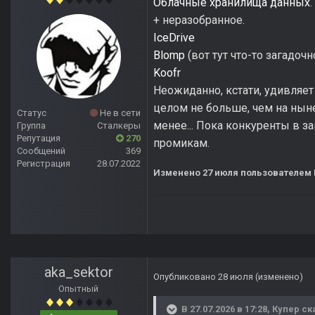
Облачные хранилища данных
.
+ неразобранное.
IceDrive
Blomp
(вот тут что-то загадочн
Koofr
Неожиданно, кстати, удивляе
целом не больше, чем на ныне
Статус
Не в сети
менее... Пока конкуренты в з
Группа
Сталкеры
Репутация
270
промикам.
Сообщений
369
Регистрация
28.07.2022
Изменено
27 июля
пользователем 
aka_sektor
Опубликовано
28 июля
(изменено)
Опытный
В 27.07.2026 в 17:28,
Купер
ск