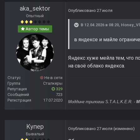
aka_sektor
Опубликовано
27 июля
Опытный
В 12.04.2026 в 08:20,
Honey_V
Автор темы
в яндексе и майле огранич
Яндекс хуже мейла тем, что п
на своё облако яндекса.
Статус
Не в сети
Группа
Сталкеры
Репутация
329
Сообщений
723
Регистрация
17.07.2020
Моддинг трилогии S.T.A.L.K.E.R. -
M
Купер
Опубликовано
27 июля
(изменено)
Бывалый