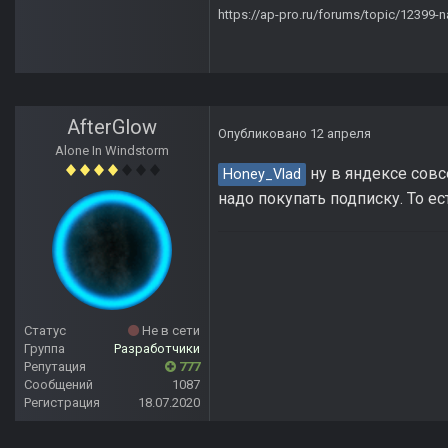
https://ap-pro.ru/forums/topic/12399-n
AfterGlow
Опубликовано
12 апреля
Alone In Windstorm
ну в яндексе совс
Honey_Vlad
надо покупать подписку. То е
Статус
Не в сети
Группа
Разработчики
Репутация
777
Сообщений
1087
Регистрация
18.07.2020