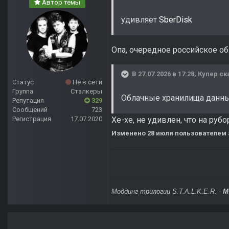
Автор темы
удивляет
SberDisk
Опа, очередное российское об
В 27.07.2026 в 17:28,
Купер
ск
Статус
Не в сети
Группа
Сталкеры
Облачные хранилища данн
Репутация
329
Сообщений
723
Регистрация
17.07.2020
Хе-хе, не удивлен, что на руб
Изменено
28 июля
пользователем 
Моддинг трилогии S.T.A.L.K.E.R. -
M