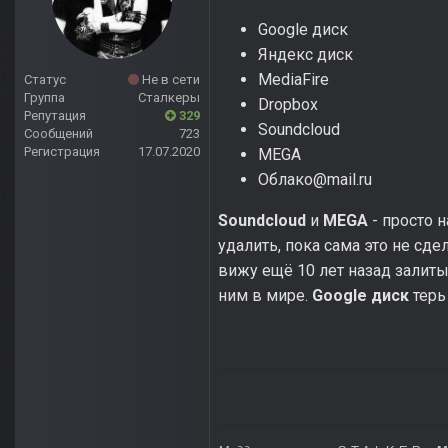
Google диск
Яндекс диск
MediaFire
Статус
Не в сети
Группа
Сталкеры
Dropbox
Репутация
329
Soundcloud
Сообщений
723
Регистрация
17.07.2020
MEGA
Облако@mail.ru
Soundcloud
и
MEGA
- просто 
удалить, пока сама это не сде
вижу ещё 10 лет назад залит
ним в мире.
Google диск
терь