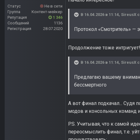
Статус
Не в сети
Группа
Контент-мейкер
В 16.04.2026 в 11:14,
SireusX
с
Репутация
1 346
Сообщений
1136
Регистрация
28.07.2020
Протокол «Смотритель» — 
Продолжение тоже интригует
В 16.04.2026 в 11:14,
SireusX
с
Предлагаю вашему внимани
бессмертного
А вот финал подкачал... Судя
модов и консольных команд и 
P.S. Учитывая, что к самой и
переосмыслить финал, т.е. у
прочувствовать: