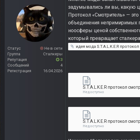
задумывались ли вы, какую ц
Протокол «Смотритель» — это
объединения непримиримых гр
ноосферы ценой собственног
который превращает сталкера
идея мода S.T.A.L.K.E.R протокол смот
Статус
Не в сети
Группа
Сталкеры
Репутация
3
Сообщений
4
Регистрация
16.04.2026
Недоступно
Недоступно