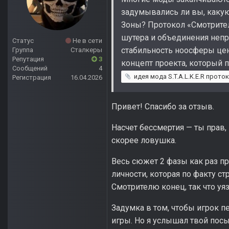
задумывались ли вы, какую
Зоны? Протокол «Смотрител
шутера и объединения неп
Статус
Не в сети
стабильность ноосферы це
Группа
Сталкеры
Репутация
3
концепт проекта, который 
Сообщений
4
идея мода S.T.A.L.K.E.R протокол с
Регистрация
16.04.2026
Привет! Спасибо за отзыв.
Насчет бессмертия — ты прав, 
скорее ловушка.
Весь сюжет 2 фазы как раз про
личности, которая по факту с
Смотрителю конец, так что уя
Задумка в том, чтобы игрок пе
игры. Но я услышал твой посы