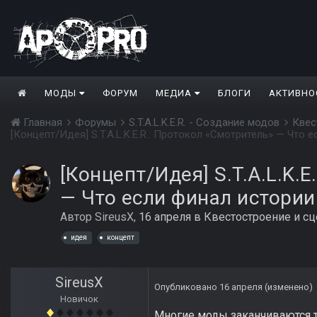
МОДЫ
ФОРУМ
МЕДИА
БЛОГИ
АКТИВНО
Главная
Форумы
S.T.A.L.K.E.R. - Создание модов
Квес
[Концепт/Идея] S.T.A.L.K.
— Что если финал истории
Автор
SireusX
,
16 апреля
в
Квестостроение и с
идея
концепт
SireusX
Опубликовано
16 апреля
(изменено)
Новичок
Многие моды заканчиваются т