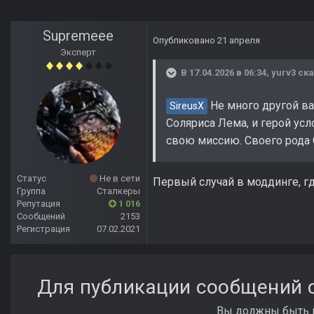
Supremeee
Опубликовано
21 апреля
Эксперт
В 17.04.2026 в 06:34,
yurv3
ска
Не много другой ва
SireusX
Соляриса Лема, и герой ус
свою миссию. Своего рода
Статус
Не в сети
Первый случай в моддинге, где
Группа
Сталкеры
Репутация
1 016
Сообщений
2153
Регистрация
07.02.2021
Для публикации сообщений с
Вы должны быть п