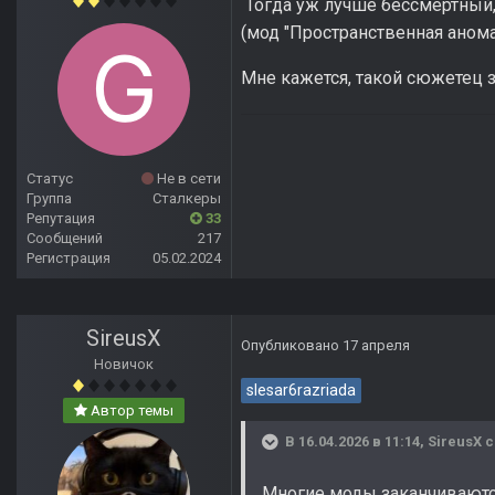
Тогда уж лучше бессмертный, 
(мод "Пространственная анома
Мне кажется, такой сюжетец з
Статус
Не в сети
Группа
Сталкеры
Репутация
33
Сообщений
217
Регистрация
05.02.2024
SireusX
Опубликовано
17 апреля
Новичок
slesar6razriada
Автор темы
В 16.04.2026 в 11:14,
SireusX
с
Многие моды заканчиваются