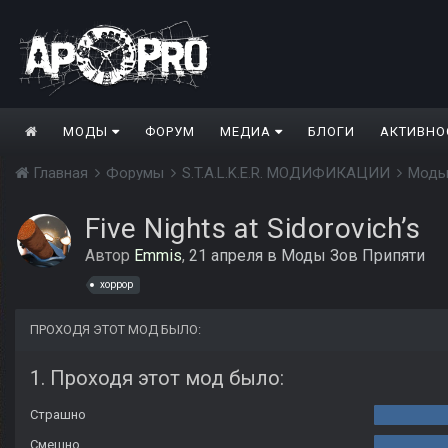
МОДЫ
ФОРУМ
МЕДИА
БЛОГИ
АКТИВНО
Главная
Форумы
S.T.A.L.K.E.R. МОДИФИКАЦИИ
Моды
Five Nights at Sidorovich’s
Автор
Emmis
,
21 апреля
в
Моды Зов Припяти
хоррор
ПРОХОДЯ ЭТОТ МОД БЫЛО:
1. Проходя этот мод было:
Страшно
Смешно