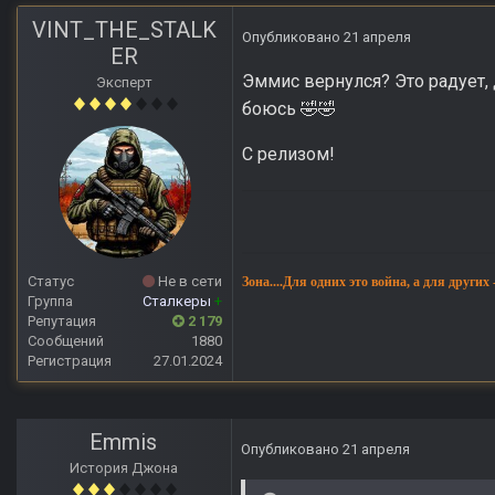
VINT_THE_STALK
Опубликовано
21 апреля
ER
Эммис вернулся? Это радует, 
Эксперт
боюсь
🤣
🤣
С релизом!
Статус
Не в сети
Зона....Для одних это война, а для других
Группа
Сталкеры
+
Репутация
2 179
Сообщений
1880
Регистрация
27.01.2024
Emmis
Опубликовано
21 апреля
История Джона