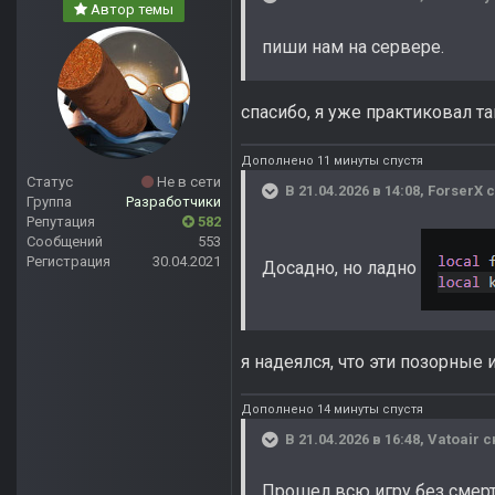
Автор темы
пиши нам на сервере.
спасибо, я уже практиковал т
Дополнено 11 минуты спустя
Статус
Не в сети
В 21.04.2026 в 14:08,
ForserX
с
Группа
Разработчики
Репутация
582
Сообщений
553
Регистрация
30.04.2021
Досадно, но ладно
я надеялся, что эти позорные 
Дополнено 14 минуты спустя
В 21.04.2026 в 16:48,
Vatoair
с
Прошел всю игру без смерте