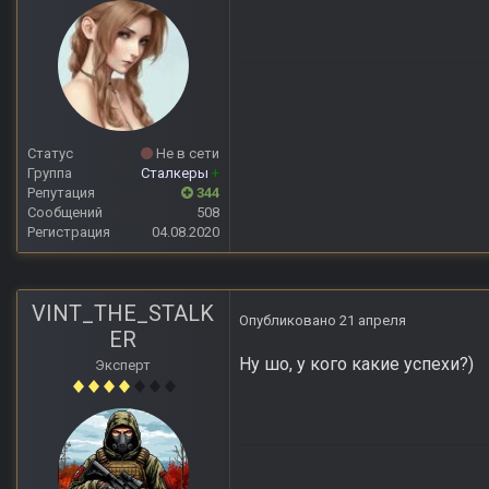
Статус
Не в сети
Группа
Сталкеры
+
Репутация
344
Сообщений
508
Регистрация
04.08.2020
VINT_THE_STALK
Опубликовано
21 апреля
ER
Ну шо, у кого какие успехи?)
Эксперт