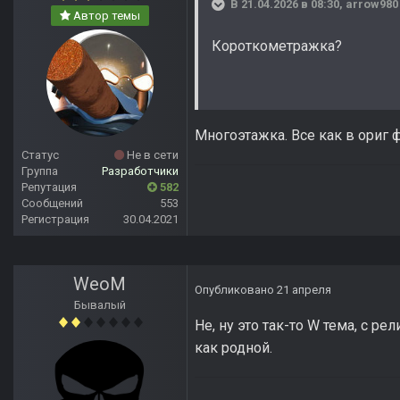
В 21.04.2026 в 08:30,
arrow980
Автор темы
Короткометражка?
Многоэтажка. Все как в ориг
Статус
Не в сети
Группа
Разработчики
Репутация
582
Сообщений
553
Регистрация
30.04.2021
WeoM
Опубликовано
21 апреля
Бывалый
Не, ну это так-то W тема, с ре
как родной.