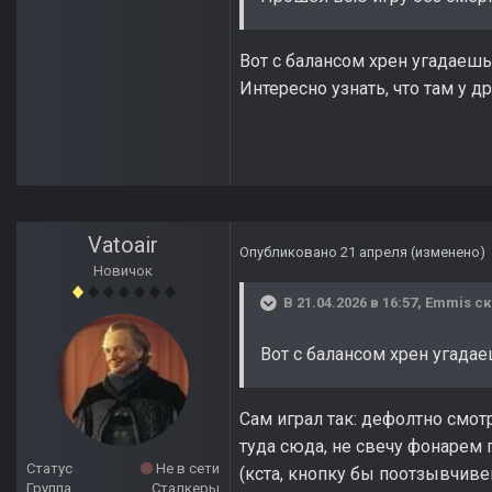
Вот с балансом хрен угадаешь
Интересно узнать, что там у д
Vatoair
Опубликовано
21 апреля
(изменено)
Новичок
В 21.04.2026 в 16:57,
Emmis
ск
Вот с балансом хрен угадае
Сам играл так: дефолтно смот
туда сюда, не свечу фонарем
Статус
Не в сети
(кста, кнопку бы поотзывчиве
Группа
Сталкеры