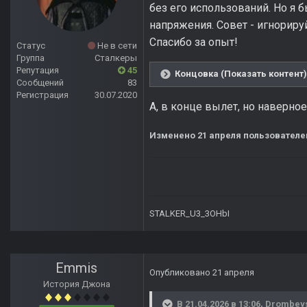
без его использований. Но я
напряжения. Совет - игнорир
Спасибо за опыт!
Статус
Не в сети
Группа
Сталкеры
Репутация
45
Концовка (Показать контент)
Сообщений
83
Регистрация
30.07.2020
А, в конце вылет, но наверно
Изменено
21 апреля
пользователем
STALKER_U3_3OHbI
Emmis
Опубликовано
21 апреля
История Джона
В 21.04.2026 в 13:06,
Drombey