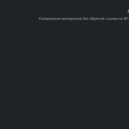
Копирование материалов без обратной ссылки на AP-PR