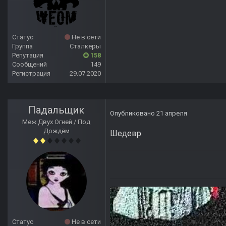
Статус
Не в сети
Группа
Сталкеры
Репутация
158
Сообщений
149
Регистрация
29.07.2020
Падальщик
Опубликовано
21 апреля
Меж Двух Огней / Под
Дождём
Шедевр
Статус
Не в сети