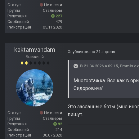
Статус
Не в сети
Группа
Сталкеры
Репутация
227
Сообщений
479
Регистрация
05.11.2020
kaktamvandam
Опубликовано
21 апреля
Бывалый
В 21.04.2026 в 09:15,
Emmis
ск
Многоэтажка. Все как в ор
Сидоровича"
Это засланные боты (мне ино
Статус
Не в сети
пишут.
Группа
Сталкеры
Репутация
92
Сообщений
214
Регистрация
30.07.2020