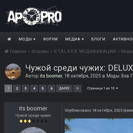
МОДЫ
ФОРУМ
МЕДИА
БЛОГИ
АКТИВНО
Главная
Форумы
S.T.A.L.K.E.R. МОДИФИКАЦИИ
Моды
Чужой среди чужих: DELU
Автор
its boomer
,
18 октября, 2025
в
Моды Зов П
Страница 1 из 10
1
2
3
4
5
6
ДАЛЕЕ
its boomer
Опубликовано
18 октября, 2025
(изм
Чужой среди чужих