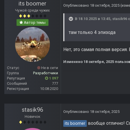
its boomer
Опубликовано
18 октября, 2025
(изм
Чужой среди чужих
В 18.10.2025 в 13:45,
stasik96
с
Автор темы
там только 4 эпизода
Нет, это самая полная версия.
Изменено
18 октября, 2025
пользов
Статус
Не в сети
Группа
Разработчики
Репутация
1 097
Сообщений
777
Регистрация
10.08.2020
stasik96
Опубликовано
18 октября, 2025
Новичок
вообще отлично! С
its boomer