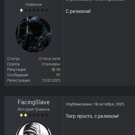
Новичок
С релизом!
Статус
Не в сети
Группа
Сталкеры
Репутация
90
Сообщений
97
Регистрация
15.02.2025
FacingSlave
Опубликовано
18 октября, 2025
История Трависа
Тигр просто, с релизом!