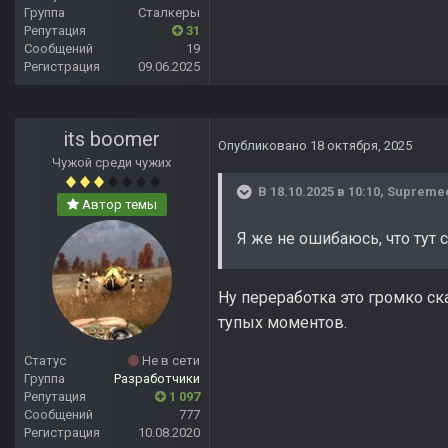
Группа
Сталкеры
Репутация
31
Сообщений
19
Регистрация
09.06.2025
its boomer
Опубликовано
18 октября, 2025
Чужой среди чужих
В 18.10.2025 в 10:10,
Supreme
Автор темы
Я же не ошибаюсь, что тут 
Ну переработка это громко ск
тупых моментов.
Статус
Не в сети
Группа
Разработчики
Репутация
1 097
Сообщений
777
Регистрация
10.08.2020