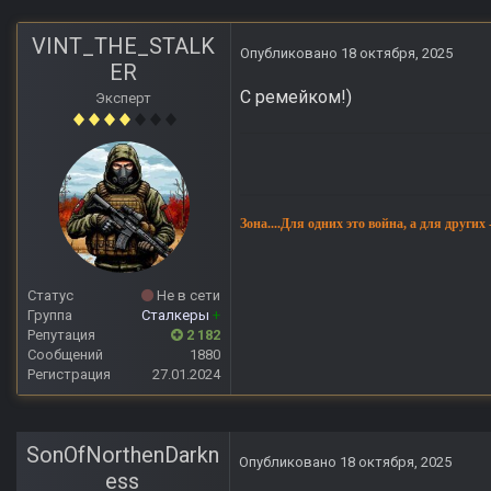
VINT_THE_STALK
Опубликовано
18 октября, 2025
ER
С ремейком!)
Эксперт
Зона....Для одних это война, а для других
Статус
Не в сети
Группа
Сталкеры
+
Репутация
2 182
Сообщений
1880
Регистрация
27.01.2024
SonOfNorthenDarkn
Опубликовано
18 октября, 2025
ess