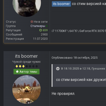
со стим версией к
its boomer
Статус
Не в сети
Группа
Сталкеры
+
Репутация
659
i7 11700KF \ 64 Гб \ GeForce RTX 3070
Сообщений
2900
Регистрация
11.07.2020
its boomer
Опубликовано
18 октября, 2025
Чужой среди чужих
В 18.10.2025 в 12:18,
Грешник
Автор темы
со стим версией как дружи
Не проверял.