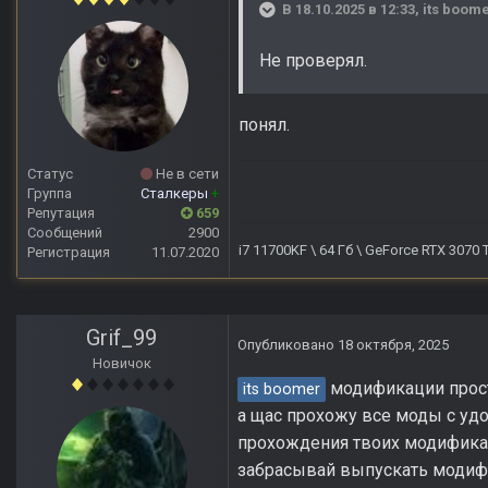
В 18.10.2025 в 12:33,
its boom
Не проверял.
понял.
Статус
Не в сети
Группа
Сталкеры
+
Репутация
659
Сообщений
2900
i7 11700KF \ 64 Гб \ GeForce RTX 3070
Регистрация
11.07.2020
Grif_99
Опубликовано
18 октября, 2025
Новичок
модификации просто
its boomer
а щас прохожу все моды с уд
прохождения твоих модификац
забрасывай выпускать модиф