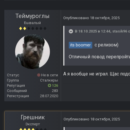
Теймуроглы
Опубликовано
18 октября, 2025
Бывалый
В 18.10.2025 в 12:44,
stasik96
с
с релизом)
its boomer
Отличный повод перепройт
А я вообще не играл. Щас под
Статус
Не в сети
Группа
Сталкеры
Репутация
126
Сообщений
283
Регистрация
28.07.2020
Грешник
Опубликовано
18 октября, 2025
Эксперт