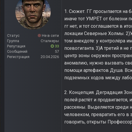
1. Сюжет. ГГ просыпается на
иначе тот УМРЁТ от болезни п
гг нет, и тот соглашается в и
локации Северные Холмы. 2)Уб
Статус
Не в сети
том анекдоте: у контролёра и
Группа
Сталкеры
Репутация
33
псевогиганта. 3)А третий я не
Сообщений
57
центр зоны окружен пространс
Регистрация
20.04.2026
аномалию, нужно вызвать све
помощи артефактов Душа. Всю
подземных ходов между лабор
2. Концепция. Деградация Зо
полей растёт и продвигается,
рассеяны. Выделяется среди 
человеком, превратить его в з
говорить, открыты Профессо