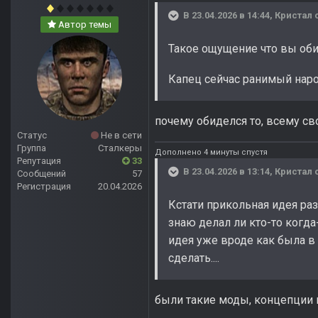
В 23.04.2026 в 14:44,
Кристал
с
Автор темы
Такое ощущение что вы об
Капец сейчас ранимый нар
почему обиделся то, всему сво
Статус
Не в сети
Группа
Сталкеры
Дополнено 4 минуты спустя
Репутация
33
В 23.04.2026 в 13:14,
Кристал
с
Сообщений
57
Регистрация
20.04.2026
Кстати прикольная идея ра
знаю делал ли кто-то когда
идея уже вроде как была в 
сделать....
были такие моды, концепции 