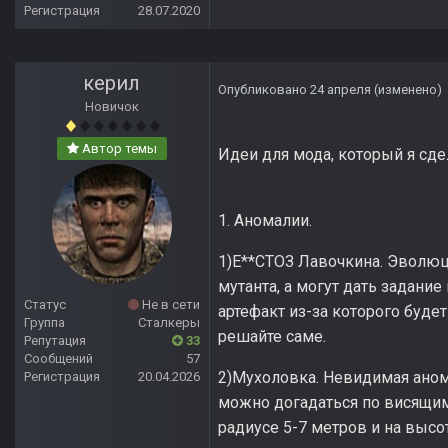
Регистрация
28.07.2020
керил
Опубликовано
24 апреля
(изменено)
Новичок
Автор темы
Идеи для мода, который я с
1. Аномалии.
1)Е**СТОЗ Лавочкина. Эволюц
мутанта, а могут дать задание
Статус
Не в сети
артефакт из-за которого буде
Группа
Сталкеры
решайте саме.
Репутация
33
Сообщений
57
2)Мухоловка. Невидимая аномал
Регистрация
20.04.2026
можно догадаться по висящим
радиусе 5-7 метров и на высо