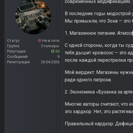
современных модификациях. 
В последние годы модострой уш
Мы привыкли, что Зона — это 
1. Магазинное питание: Атмос
Статус
Не в сети
С одной стороны, когда ты су
Группа
Сталкеры
Репутация
50
тебя дышит кровосос — это ад
Сообщений
9
после каждой перестрелки про
Регистрация
26.04.2026
Мой вердикт: Магазины нужны,
ради одного патрона.
2. Экономика «Буханка за арт
Многие авторы считают, что е
это хардкор. Нет, это растяги
Правильный хардкор: Дефицит 