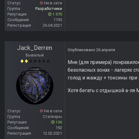
Статус
Не в сети
Группа
Разработчики
Репутация
1 075
Сообщений
1745
Регистрация
26.04.2021
Jack_Derren
Опубликовано
26 апреля
Бывалый
Мне (для примера) понравилос
безопасных зонах - лагерях с
голод и жажду + токсины при
Хотя бегать с отдышкой а-ля M
Статус
Не в сети
Группа
Сталкеры
Репутация
136
Сообщений
192
Регистрация
12.02.2021