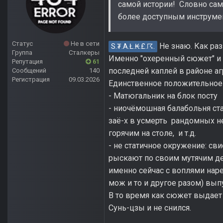
самой истории! Словно сам
более доступным инструме
Статус
Не в сети
Не знаю. Как раз
S.₮.A.Ł.₭.£.☈.
Группа
Сталкеры
Именно "охеренный сюжет" и о
Репутация
61
последней каплей в районе аг
Сообщений
140
Регистрация
09.03.2026
Единственное положительное 
- Матюгальник на блок посту
- ниочёмошная балабольня ста
заё-х в усмерть рандомных не
горячим на столе, и т.д.
- не статичное окружение: св
рыскают по своим мутячим дел
именно сейчас с воплями нарез
мож и то и другое разом) вып
В то время как сюжет выдает
Сунь-цзы и не снился.