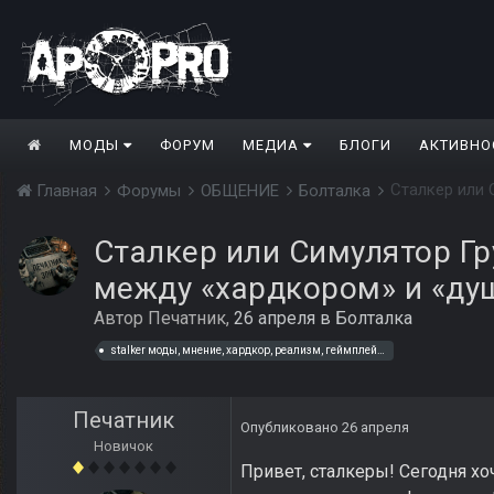
МОДЫ
ФОРУМ
МЕДИА
БЛОГИ
АКТИВНО
Главная
Форумы
ОБЩЕНИЕ
Болталка
Сталкер или Симулятор Гр
между «хардкором» и «ду
Автор
Печатник
,
26 апреля
в
Болталка
stalker моды, мнение, хардкор, реализм, геймплей, баланс, выживание, anomaly
Печатник
Опубликовано
26 апреля
Новичок
Привет, сталкеры! Сегодня хо