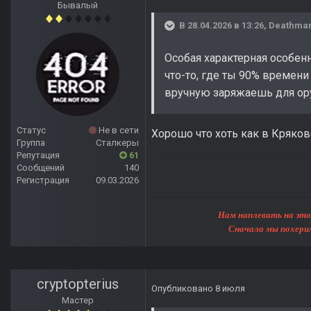
Бывалый
В 28.04.2026 в 13:26,
Deathma
Особая характерная особенн
что-то, где ты 90% времени
вручную заряжаешь для оруж
Статус
Не в сети
Хорошо что хоть как в Кряков
Группа
Сталкеры
Репутация
61
Сообщений
140
Регистрация
09.03.2026
Нам наплевать на этот мир, 
Сначала мы похерим Землю, 
cryptopterius
Опубликовано
8 июля
Мастер