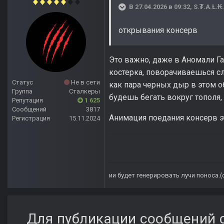
В 27.04.2026 в 09:32,
S.₮.A.Ł.₭
открывания консерв
Это важно, даже в Аномали Га
костерка, поворачиваешься сл
Статус
Не в сети
как пара черных дыр в этом о
Группа
Сталкеры
будешь бегать вокруг тополя,
Репутация
1 625
Сообщений
3817
Анимация поедания консерв эт
Регистрация
15.11.2024
ии будет генерировать лучи поноса.
Для публикации сообщений с