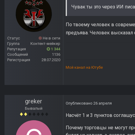
Чувак ты это через ИИ пис
По твоему человек в совреме
предъява. Человек высказал с
Статус
Не в сети
Группа
Контент-мейкер
Репутация
1 344
Сообщений
1136
Регистрация
28.07.2020
Мой канал на Ютубе
greker
Опубликовано
26 апреля
Бывалый
Насчёт 1 и 3 пунктов соглашусь
Почему торговцы не могут про