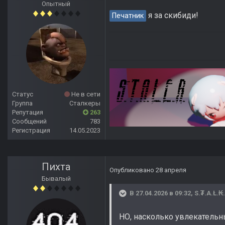
Опытный
я за скибиди!
Печатник
Статус
Не в сети
Группа
Сталкеры
Репутация
263
Сообщений
783
Регистрация
14.05.2023
Пихта
Опубликовано
28 апреля
Бывалый
В 27.04.2026 в 09:32,
S.₮.A.Ł.₭
НО, насколько увлекатель