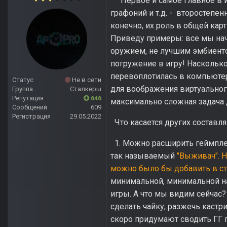
Первое и самое главное в игр
графоний и т.д. - второстепе
конечно, их роль в общей кар
Приведу примеры: все мы нач
оружием, не лучшим эмбиенто
погружение в игру! Наскольк
перевоплотилась в компьютер
Статус
Не в сети
для воображения виртуального
Группа
Сталкеры
Репутация
646
максимально сложная задача 
Сообщений
609
Регистрация
29.05.2022
Что касается других составл
1. Можно расширить геймплей
так называемый
"Выживач". Н
можно было бы добавить в ст
минимальной, минимальной нас
игры. А что мы видим сейчас? 
сделать чайку, разжечь кастри
скоро придумают сводить ГГ 