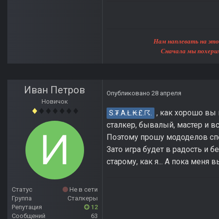
Нам наплевать на этот мир, 
Сначала мы похерим Землю, 
Иван Петров
Опубликовано
28 апреля
Новичок
, как хорошо вы 
S.₮.A.Ł.₭.£.☈.
сталкер, бывалый, мастер и вс
Поэтому прошу мододелов спец
Зато игра будет в радость и б
старому, как я... А пока меня
Статус
Не в сети
Группа
Сталкеры
Репутация
12
Сообщений
63