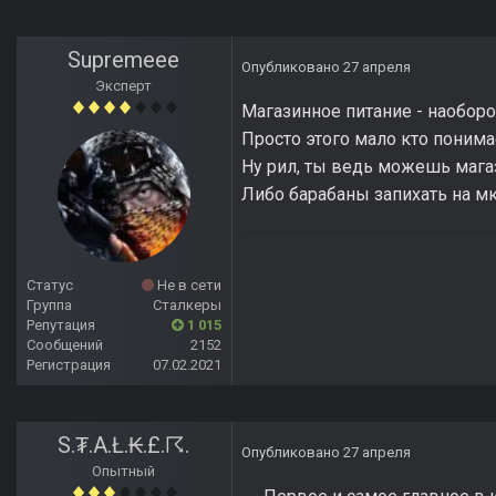
Supremeee
Опубликовано
27 апреля
Эксперт
Магазинное питание - наоборот
Просто этого мало кто понима
Ну рил, ты ведь можешь магаз
Либо барабаны запихать на мку
Статус
Не в сети
Группа
Сталкеры
Репутация
1 015
Сообщений
2152
Регистрация
07.02.2021
S.₮.A.Ł.₭.£.☈.
Опубликовано
27 апреля
Опытный