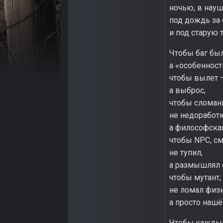
ночью, в науш
под дождь за
и под старую 
Чтобы баг был
а «особеннос
чтобы вылет 
а выброс,
чтобы сломан
не недоработк
а философска
чтобы NPC, см
не тупил,
а размышлял 
чтобы мутант,
не ломал физи
а просто нашё
Чтобы каждый