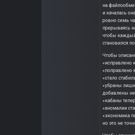
на файлообме
и качалась он
ровно семь ча
прерываясь на
чтобы каждый,
становился по
Чтобы описани
«исправлено к
«поправлено 
«стало стабил
«убраны лишн
добавлены не
«кабаны тепер
«аномалии ста
«экономика п
но это не точн