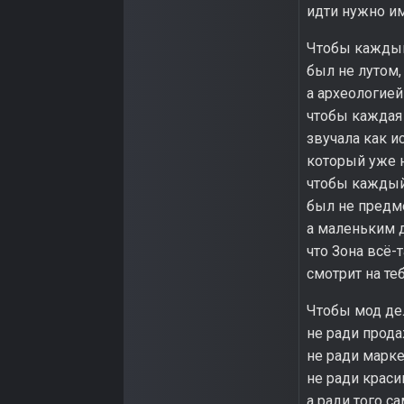
идти нужно им
Чтобы каждый
был не лутом,
а археологие
чтобы каждая
звучала как и
который уже н
чтобы каждый
был не предм
а маленьким д
что Зона всё-
смотрит на теб
Чтобы мод де
не ради прода
не ради марке
не ради краси
а ради того са