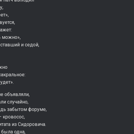
у,
ет»,
вуется,
ажет:
ь можно»,
уставший и седой,
окно
сакральное:
удет».
е объявляли,
али случайно,
удь забытом форуме,
— кровосос,
итата из Сидоровича.
 была одна,