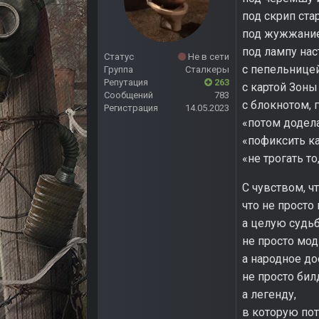
под скрип ста
под жужжание
под лампу на
Статус
Не в сети
с пепельницей
Группа
Сталкеры
Репутация
263
с картой Зоны 
Сообщений
783
с блокнотом, 
Регистрация
14.05.2023
«потом додела
«пофиксить ка
«не трогать то
С чувством, ч
что не просто 
а целую судьб
не просто мод
а народное до
не просто бил
а легенду,
в которую пот