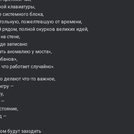
рой клавиатуры,
 системного блока,
стольную, пожелтевшую от времени,
 рядом, полной окурков великих идей,
на стене,
где записано:
ть аномалию у моста»,
банов»,
, что работает случайно».
то делают что-то важное,
игру —
у,
 —
стояние,
д —
ом будут заходить