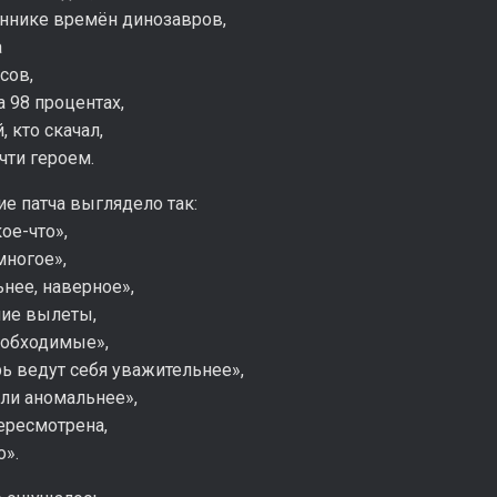
ннике времён динозавров,
а
сов,
 98 процентах,
 кто скачал,
чти героем.
е патча выглядело так:
ое-что»,
многое»,
ьнее, наверное»,
ие вылеты,
обходимые»,
ь ведут себя уважительнее»,
ли аномальнее»,
ересмотрена,
о».