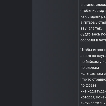
и становилось
чтобы костёр
как старый ра
а гитара у ста
звучала так,
будто весь по
собрали в чет
Чтобы игрок н
а шёл по слух
по байкам у ко
по словам:
«слышь, там 
что-то странно
по фразе:
«не ходи туда»
которая, коне
значила тольк