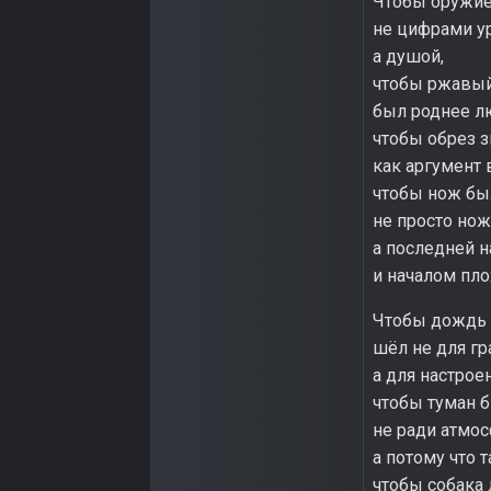
Чтобы оружи
не цифрами ур
а душой,
чтобы ржавы
был роднее л
чтобы обрез з
как аргумент 
чтобы нож бы
не просто нож
а последней 
и началом пло
Чтобы дождь 
шёл не для гр
а для настроен
чтобы туман 
не ради атмо
а потому что т
чтобы собака 