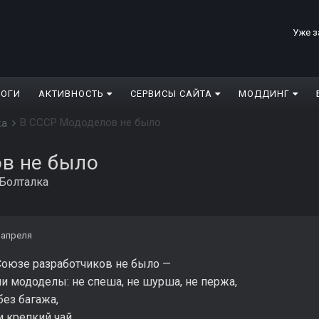
Уже з
ЛОГИ
АКТИВНОСТЬ
СЕРВИСЫ САЙТА
МОДДИНГ
В СССР Мододелов не было
ка
в не было
Болталка
 апреля
Союзе разработчиков не было —
и мододелы: не спеша, не шурша, не пержа,
без багажа,
 крепкий чай,