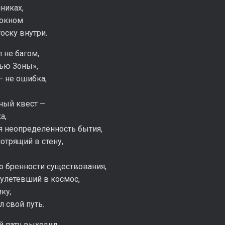
никах,
 окном
тоску внутри.
 не багом,
тью Зоны»,
— не ошибка,
ный квест —
а,
я неопределённость бытия,
отрящий в стену,
о бренности существования,
 улетевший в космос,
ку,
л свой путь.
 патч выходил