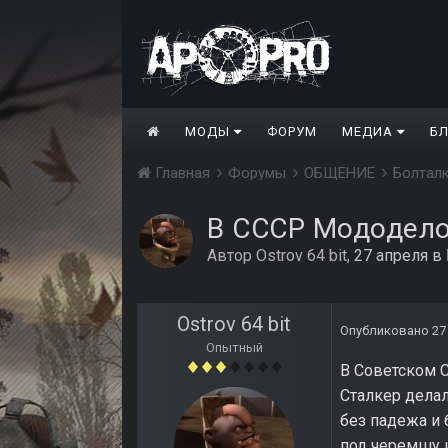
МОДЫ
ФОРУМ
МЕДИА
Б
Главная
Форумы
ОБЩЕНИЕ
Болтал
В СССР Мододело
Автор
Ostrov 64 bit
,
27 апреля
в
Ostrov 64 bit
Опубликовано
27
Опытный
В Советском 
Сталкер делал
без падежа и 
под черемшу и