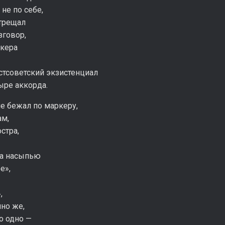
 не по себе,
 трещал
зговор,
лкера
стсоветский экзистенциал
ыре аккорда.
е бежал по маркеру,
ам,
стра,
за насыпью
е»,
,
чно же,
о одно —