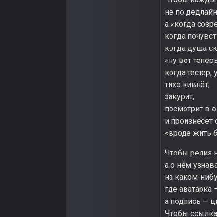
не по дедлайн
а «когда созре
когда почувст
когда душа ск
«ну вот тепер
когда тестер, 
тихо кивнёт,
закурит,
посмотрит в 
и произнесёт 
«вроде жить б
Чтобы релиз н
а о нём узнав
на каком-ниб
где аватарка 
а подпись — ц
Чтобы ссылка