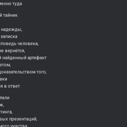
енно туда.
 тайник
й надежды,
 записка
споведь человека,
е вернётся,
 найденный артефакт
етом,
оказательством того,
таки
я в ответ.
лали
ж,
тинга,
вых презентаций,
мого чувства,