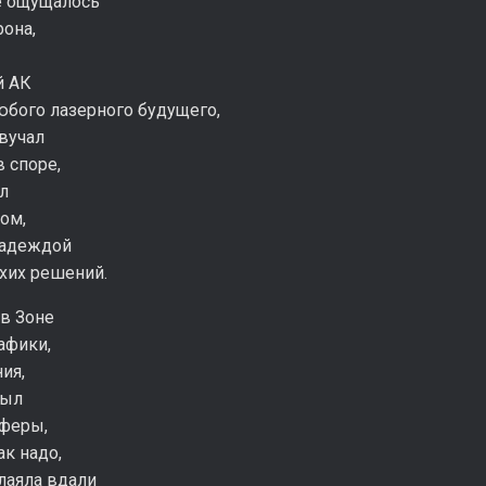
е ощущалось
она,
й АК
юбого лазерного будущего,
вучал
в споре,
л
ом,
надеждой
хих решений.
в Зоне
афики,
ия,
был
сферы,
ак надо,
лаяла вдали