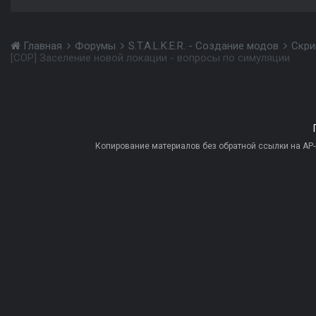
Главная
Форумы
S.T.A.L.K.E.R. - Создание модов
Скри
[COP] Заселение новой локации - вопросы по симуляции
Копирование материалов без обратной ссылки на AP-PR