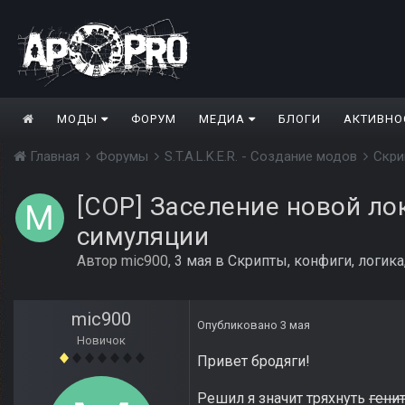
МОДЫ
ФОРУМ
МЕДИА
БЛОГИ
АКТИВНО
Главная
Форумы
S.T.A.L.K.E.R. - Создание модов
Скри
[COP] Заселение новой ло
симуляции
Автор
mic900
,
3 мая
в
Скрипты, конфиги, логик
mic900
Опубликовано
3 мая
Новичок
Привет бродяги!
Решил я значит тряхнуть
гени