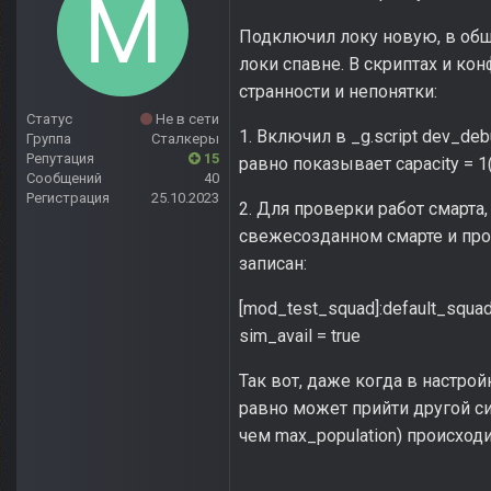
Подключил локу новую, в общи
локи спавне. В скриптах и ко
странности и непонятки:
Статус
Не в сети
1. Включил в _g.script dev_deb
Группа
Сталкеры
Репутация
15
равно показывает capacity = 1(0
Сообщений
40
Регистрация
25.10.2023
2. Для проверки работ смарта,
свежесозданном смарте и пров
записан:
[mod_test_squad]:default_squa
sim_avail = true
Так вот, даже когда в настрой
равно может прийти другой с
чем max_population) происход