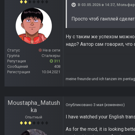
В 03.05.2026 в 14:37,
Мольфар
Просто чтоб ганплей сделат
Ну с таким же успехом можно 
надо? Автор сам говорил, что 
Статус
Не в сети
Группа
Сталкеры
Репутация
311
Сообщений
408
Регистрация
10.04.2021
meine freunde und ich tanzen im pent
Moustapha_Matush
Опубликовано
3 мая
(изменено)
ka
I have watched your English trans
Опытный
As for the mod, it is looking bet