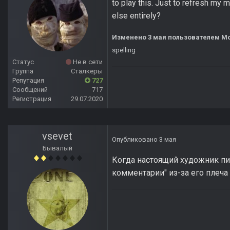
to play this. Just to refresh my
else entirely?
Изменено
3 мая
пользователем Mo
spelling
Статус
Не в сети
Группа
Сталкеры
Репутация
727
Сообщений
717
Регистрация
29.07.2020
vsevet
Опубликовано
3 мая
Бывалый
Когда настоящий художник пи
комментарии" из-за его плеча