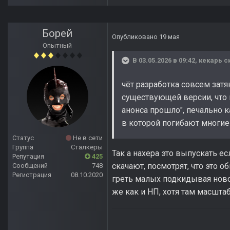
Борей
Опубликовано
19 мая
Опытный
В 03.05.2026 в 09:42,
кекарь
ск
чёт разработка совсем затя
существующей версии, что пе
анонса прошло", печально к
в которой погибают многи
Статус
Не в сети
Группа
Сталкеры
Так а нахера это выпускать есл
Репутация
425
скачают, посмотрят, что это 
Сообщений
748
Регистрация
08.10.2020
греть малых подкидывая новост
же как и НП, хотя там масшта