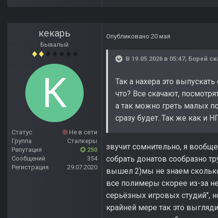
кекарь
Опубликовано
20 мая
Бывалый
В 19.05.2026 в 05:47,
Борей
ск
Так а нахера это выпускать 
что? Все скачают, посмотря
а так можно греть малых по
сразу будет. Так же как и 
Статус
Не в сети
Группа
Сталкеры
звучит сомнительно, я вообщ
Репутация
250
собрать донатов сообразно тру
Сообщений
354
Регистрация
29.07.2020
вышел 2)мы не знаем сколько 
все полимеры скорее из-за н
серьёзных игровых студий", но
крайней мере так это выгляди