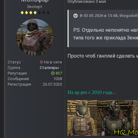
Опубликовано
3 мая
Эксперт
В 03.05.2026 в 13:48,
thegodof
P.S. Отдельно непонятно на
типа того же приклада Зени
Просто чтоб ганплей сделать 
Статус
Не в сети
Группа
Сталкеры
+
Репутация
857
Сообщений
1038
Регистрация
26.07.2020
На ap-pro с 2010 года...