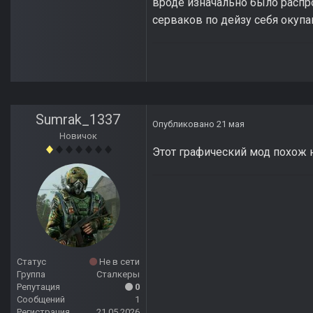
вроде изначально было распро
серваков по дейзу себя окуп
Sumrak_1337
Опубликовано
21 мая
Новичок
Этот графический мод похож н
Статус
Не в сети
Группа
Сталкеры
Репутация
0
Сообщений
1
Регистрация
21.05.2026