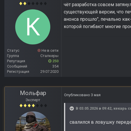
чёт разработка совсем затянул
существующей версии, что печал
анонса прошло", печально как
которой погибают многие пр
Статус
Не в сети
Группа
Сталкеры
Репутация
250
Сообщений
354
Регистрация
29.07.2020
Мольфар
Опубликовано
3 мая
Эксперт
В 03.05.2026 в 09:42,
кекарь
с
свалился в ловушку перед