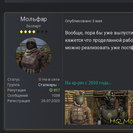
Мольфар
Опубликовано
3 мая
Эксперт
Вообще, пора бы уже выпустит
кажется что проделанной раб
можно реализовать уже постф
Статус
Не в сети
На ap-pro с 2010 года...
Группа
Сталкеры
+
Репутация
857
Сообщений
1038
Регистрация
26.07.2020