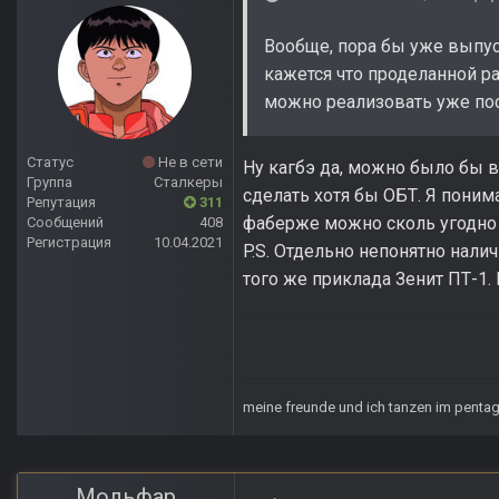
Вообще, пора бы уже выпуст
кажется что проделанной р
можно реализовать уже пос
Статус
Не в сети
Ну кагбэ да, можно было бы в
Группа
Сталкеры
сделать хотя бы ОБТ. Я понима
Репутация
311
фаберже можно сколь угодно 
Сообщений
408
Регистрация
10.04.2021
P.S. Отдельно непонятно нали
того же приклада Зенит ПТ-1.
meine freunde und ich tanzen im pent
Мольфар