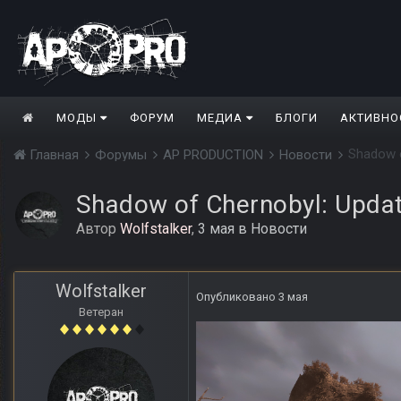
МОДЫ
ФОРУМ
МЕДИА
БЛОГИ
АКТИВНО
Shadow o
Главная
Форумы
AP PRODUCTION
Новости
Shadow of Chernobyl: Updat
Автор
Wolfstalker
,
3 мая
в
Новости
Wolfstalker
Опубликовано
3 мая
Ветеран