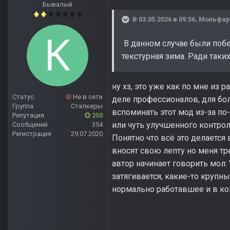
Бывалый
В 03.05.2026 в 09:56,
Мольфар
В данном случае были поб
текстурная зима. Ради так
ну хз, это уже как по мне из
Статус
Не в сети
деле профессионалов, для бол
Группа
Сталкеры
вспоминать этот мод из-за п
Репутация
250
или чуть улучшенного контро
Сообщений
354
Регистрация
29.07.2020
Понятно что всё это делается
вносят свою лепту но меня тр
автор начинает говорить мол:
затягивается, какие-то крупн
нормально работавшее и в ко