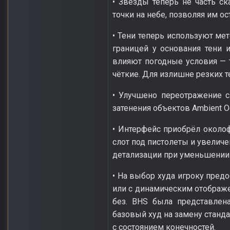
• Звезды теперь не часть с
точки на небе, позволяя им 
• Тени теперь используют ме
границей у основания тени 
влияют погодные условия — 
чёткие. Для излишне резких 
• Улучшено переотражение с
затенения объектов Ambient Oc
• Интерфейс приобрёл около
слот под пистолеты и увеличе
детализации при уменьшении 
• На выбор худа игроку пред
или с динамическим отображен
без. BHS была представлен
базовый худ на замену станда
с состоянием конечностей.