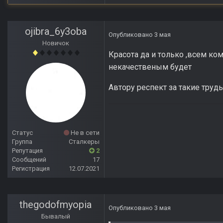
ojibra_6y3oba
Опубликовано
3 мая
Новичок
Красота да и только ,всем ком
некачественым будет
Автору респект за такие труды
Статус
Не в сети
Группа
Сталкеры
Репутация
2
Сообщений
17
Регистрация
12.07.2021
thegodofmyopia
Опубликовано
3 мая
Бывалый