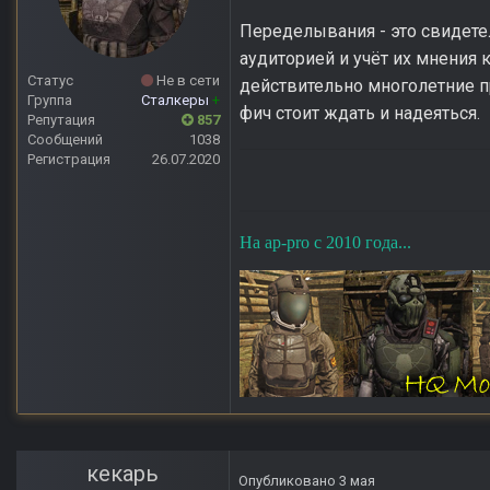
Переделывания - это свидетел
аудиторией и учёт их мнения
Статус
Не в сети
действительно многолетние п
Группа
Сталкеры
+
фич стоит ждать и надеяться.
Репутация
857
Сообщений
1038
Регистрация
26.07.2020
На ap-pro с 2010 года...
кекарь
Опубликовано
3 мая