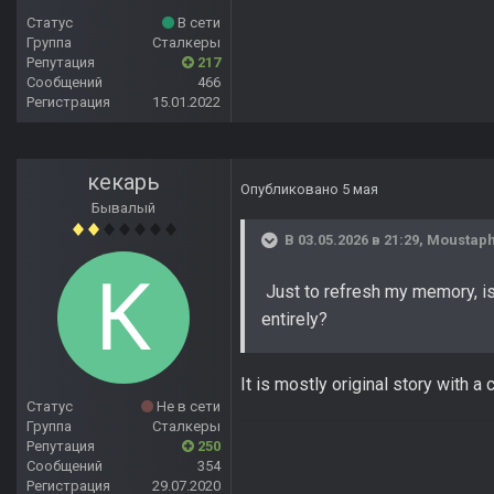
Статус
В сети
Группа
Сталкеры
Репутация
217
Сообщений
466
Регистрация
15.01.2022
кекарь
Опубликовано
5 мая
Бывалый
В 03.05.2026 в 21:29,
Moustap
Just to refresh my memory, is
entirely?
It is mostly original story with 
Статус
Не в сети
Группа
Сталкеры
Репутация
250
Сообщений
354
Регистрация
29.07.2020