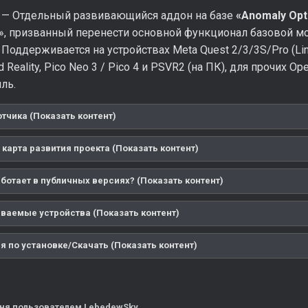
— Отдельный развивающийся аддон на базе
«Anomaly Opt
.3», призванный перенести основной функционал базовой 
Поддерживается на устройствах Meta Quest 2/3/3S/Pro (Link и
 Reality, Pico Neo 3 / Pico 4 и PSVR2 (на ПК), для прочих 
иль.
отчика (Показать контент)
карта развития проекта (Показать контент)
аботает в публичных версиях? (Показать контент)
аемые устройства (Показать контент)
я по установке/Скачать (Показать контент)
юня
пользователем LebedewSky