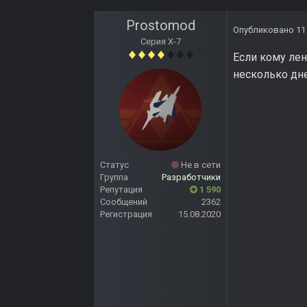
Prostomod
Опубликовано
11
Серия Х-7
Если кому лен
несколько дн
Статус
Не в сети
Группа
Разработчики
Репутация
1 590
Сообщений
2362
Регистрация
15.08.2020