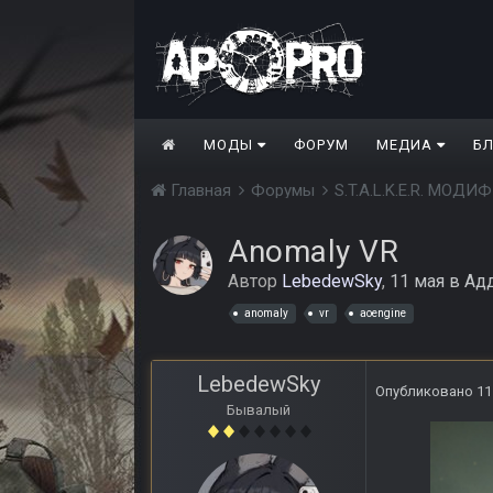
МОДЫ
ФОРУМ
МЕДИА
Б
Главная
Форумы
S.T.A.L.K.E.R. МО
Anomaly VR
Автор
LebedewSky
,
11 мая
в
Ад
anomaly
vr
aoengine
LebedewSky
Опубликовано
11
Бывалый