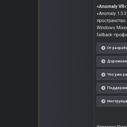
«Anomaly VR»
«Anomaly 1.5
пространство. 
Windows Mixed
fallback-проф
От разраб
Дорожная 
Что уже р
Поддержив
Инструкци
Изменено
30 и