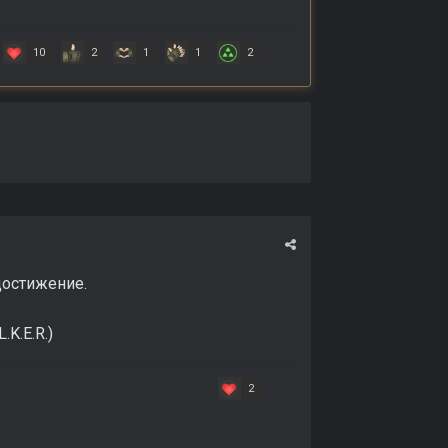
10
2
1
1
2
достижение.
.K.E.R.)
2