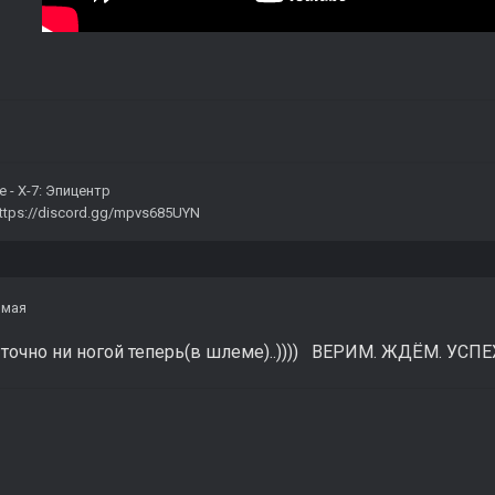
е -
X-7: Эпицентр
ttps://discord.gg/mpvs685UYN
 мая
 точно ни ногой теперь(в шлеме)..)))) ВЕРИМ. ЖДЁМ. УСП