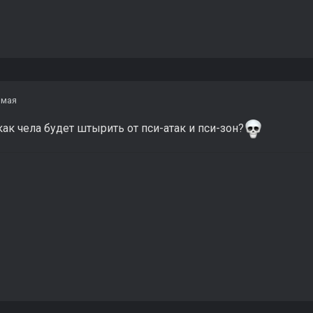
 мая
как чела будет штырить от пси-атак и пси-зон?