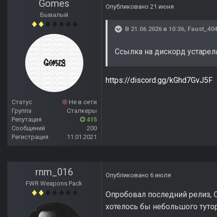
Gomes
Опубликовано
21 июня
Бывалый
В 21.06.2026 в 10:36,
Faust_40
Ссылка на дискорд устарела
https://discord.gg/kGhd7GvJ5F
Статус
Не в сети
Группа
Сталкеры
Репутация
415
Сообщений
200
Регистрация
11.01.2021
rnm_016
Опубликовано
6 июля
FWR Weapons Pack
Опробовал последний релиз, Qu
хотелось бы небольшого тутор