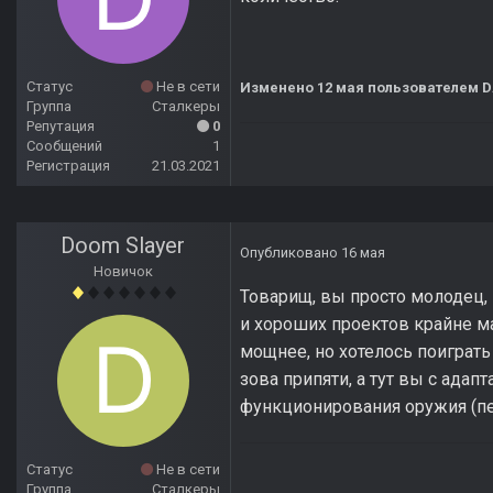
Статус
Не в сети
Изменено
12 мая
пользователем D
Группа
Сталкеры
Репутация
0
Сообщений
1
Регистрация
21.03.2021
Doom Slayer
Опубликовано
16 мая
Новичок
Товарищ, вы просто молодец, 
и хороших проектов крайне мал
мощнее, но хотелось поиграть 
зова припяти, а тут вы с ада
функционирования оружия (п
Статус
Не в сети
Группа
Сталкеры