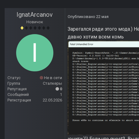
IgnatArcanov
Опубликовано
22 мая
Новичок
Зарегался ради этого мода.) Н
давно хотим всем комь
Статус
Не в сети
Группа
Сталкеры
Репутация
0
Сообщений
1
Регистрация
22.05.2026
юнити.))) Если что quest3. Вы