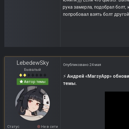
рука замерла, подобрал болт, 
попробовал взять болт другой 
LebedewSky
Опубликовано
24 мая
Бывалый
Андрей «MarsyApp» обнови
⚡
Автор темы
темы.
Статус
Не в сети