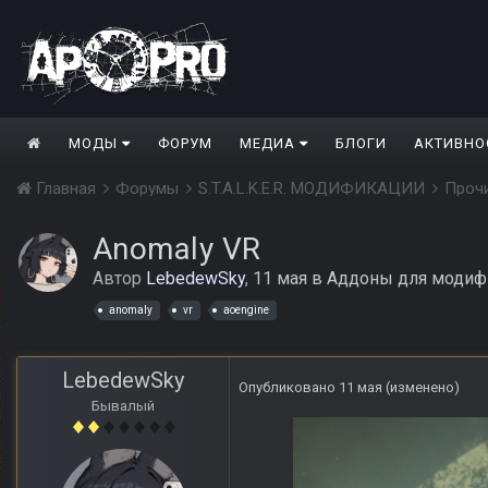
МОДЫ
ФОРУМ
МЕДИА
БЛОГИ
АКТИВНО
Главная
Форумы
S.T.A.L.K.E.R. МОДИФИКАЦИИ
Проч
Anomaly VR
Автор
LebedewSky
,
11 мая
в
Аддоны для модиф
anomaly
vr
aoengine
LebedewSky
Опубликовано
11 мая
(изменено)
Бывалый