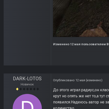
Изменено
12 мая
пользователем 
DARK-LOTOS
Опубликовано
12 мая
(изменено)
Новичок
До этого играл радиус,он кла
крут но опять же нет то,а тут
появился.Надеюсь автор не за
количество.