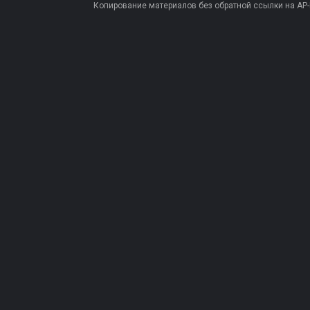
Копирование материалов без обратной ссылки на AP-PR