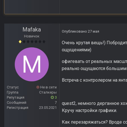
Mafaka
Опубликовано
27 мая
Новичок
Очень крутая вещь!) Побродит
ощущениями)
офигевать от реальных масшта
реально ощущаются большим
Встреча с контролером на янт
Статус
Не в сети
Группа
Сталкеры
Репутация
3
Сообщений
7
quest2, немного дерганное хож
Регистрация
23.05.2021
Кручу настройки графики.
Как перезаряжаться? Вроде со