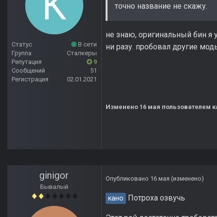
точно название не скажу.
не знаю, оригинальный бин я у
Статус
В сети
ни разу. пробовал другие мод
Группа
Сталкеры
Репутация
9
Сообщений
51
Регистрация
02.01.2021
Изменено
16 мая
пользователем к
ginigor
Опубликовано
16 мая
(изменено)
Бывалый
Потроха озвучь
кано