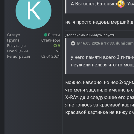
А Вы эстет, батенька
. У
не, я просто недовымерший 
Статус
В сети
Дополнено 29 минуты спустя
Группа
Сталкеры
В 16.05.2026 в 17:33,
dumidum
Репутация
9
Сообщений
51
Регистрация
02.01.2021
у него памяти всего 3 гига
неужели нельзя что-то мощ
можно, наверно, но необходим
что меня зацепило именно в с
X-RAY, да и следующее его ра
я не гонюсь за красивой карт
красивой картинке не вижу с