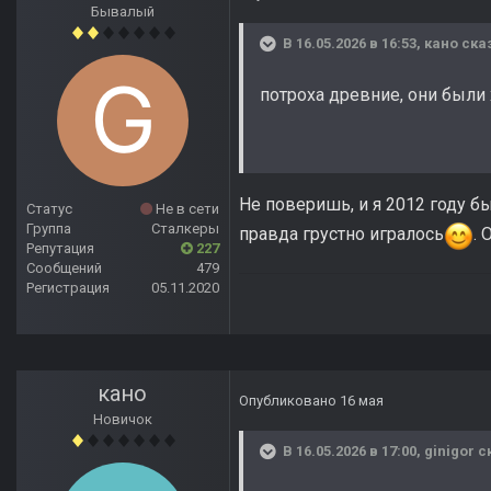
Бывалый
В 16.05.2026 в 16:53,
кано
сказ
потроха древние, они были
Не поверишь, и я 2012 году б
Статус
Не в сети
Группа
Сталкеры
правда грустно игралось
. 
Репутация
227
Сообщений
479
Регистрация
05.11.2020
кано
Опубликовано
16 мая
Новичок
В 16.05.2026 в 17:00,
ginigor
ск