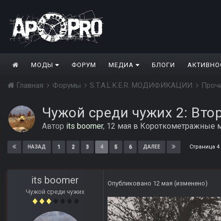
МОДЫ
ФОРУМ
МЕДИА
БЛОГИ
АКТИВНО
Главная
Форумы
S.T.A.L.K.E.R. МОДИФИКАЦИИ
Проч
Чужой среди чужих 2: Вто
Автор
its boomer
,
12 мая
в
Короткометражные 
Страница 4
1
2
3
4
5
6
НАЗАД
ДАЛЕЕ
its boomer
Опубликовано
12 мая
(изменено)
Чужой среди чужих