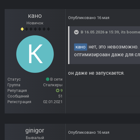
кано
Опубликовано
16 мая
Новичок
В 16.05.2026 в 15:39,
its boom
нет, это невозможно.
кано
оптимизироаан даже для сл
он даже не запускается.
Статус
В сети
Группа
Сталкеры
Репутация
9
Сообщений
51
Регистрация
02.01.2021
ginigor
Опубликовано
16 мая
Бывалый