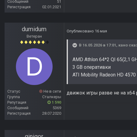
Сообщений
51
Регистрация
02.01.2021
dumidum
Опубликовано
16 мая
Ветеран
В 16.05.2026 в 17:01,
кано
сказ
AMD Athlon 64*2 QI 65(2,1 G
3 GB оперативки
ATI Mobility Radeon HD 4570
Статус
Не в сети
движок игры разве не на x64 
Группа
Сталкеры
Репутация
1 590
Сообщений
5369
Регистрация
28.07.2020
ginigor