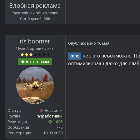
Злобная реклама
Расклейщик объявлений
Сообщений: 666
its boomer
Опубликовано
16 мая
Чужой среди чужих
нет, это невозможно. П
кано
Автор темы
оптимизироаан даже для слаб
Статус
Не в сети
Группа
Разработчики
Репутация
1 095
Сообщений
775
Регистрация
10.08.2020