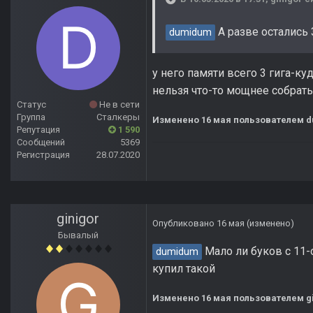
А разве остались
dumidum
у него памяти всего 3 гига-к
нельзя что-то мощнее собрать
Статус
Не в сети
Группа
Сталкеры
Изменено
16 мая
пользователем 
Репутация
1 590
Сообщений
5369
Регистрация
28.07.2020
ginigor
Опубликовано
16 мая
(изменено)
Бывалый
Мало ли буков с 11-о
dumidum
купил такой
Изменено
16 мая
пользователем gi