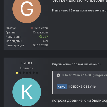
Этот рей достаточно требовате
Изменено
16 мая
пользователем gi
Статус
Не в сети
Группа
Сталкеры
Репутация
227
Сообщений
479
Регистрация
05.11.2020
кано
Опубликовано
16 мая
(изменено)
Новичок
В 16.05.2026 в 16:50,
ginigor
ск
Потроха озвучь
кано
потроха древние, они были х