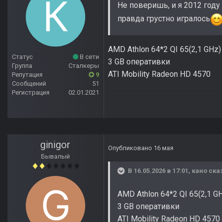
Не поверишь, и я 2012 год
правда грустно игралось
AMD Athlon 64*2 QI 65(2,1 GHz
Статус
В сети
3 GB оперативки
Группа
Сталкеры
ATI Mobility Radeon HD 4570
Репутация
9
Сообщений
51
Регистрация
02.01.2021
ginigor
Опубликовано
16 мая
Бывалый
В 16.05.2026 в 17:01,
кано
сказ
AMD Athlon 64*2 QI 65(2,1 G
3 GB оперативки
ATI Mobility Radeon HD 4570