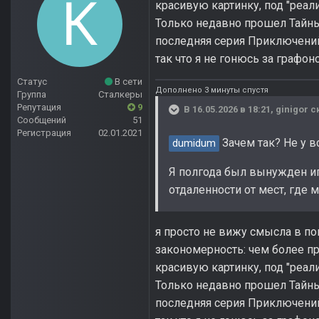
красивую картинку, под "реализ
Только недавно прошел Тайны
последняя серия Приключений
так что я не гонюсь за графо
Статус
В сети
Дополнено 3 минуты спустя
Группа
Сталкеры
Репутация
9
В 16.05.2026 в 18:21,
ginigor
ск
Сообщений
51
Регистрация
02.01.2021
Зачем так? Не у 
dumidum
Я полгода был вынужден игр
отдаленности от мест, где 
я просто не вижу смысла в по
закономерность: чем более пр
красивую картинку, под "реализ
Только недавно прошел Тайны
последняя серия Приключений