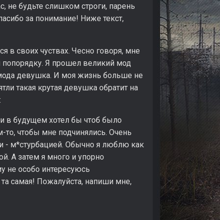
с, не будьте слишком строги, парень
пасибо за понимание! Ниже текст,
я в своих чуствах. Чесно говоря, мне
м попорядку. Я прошел великий мод
го мода девушка. И моя жизнь больше не
ятли такая крутая девушка обратит на
:
ю и в будущем хотел бы чтоб было
-то, чтобы мне подчинялись. Очень
и - м*стурбацией. Обычно я люблю как
й. А затем я много и упорно
у не особо интересуюсь
 та самая! Пожалуйста, напиши мне,