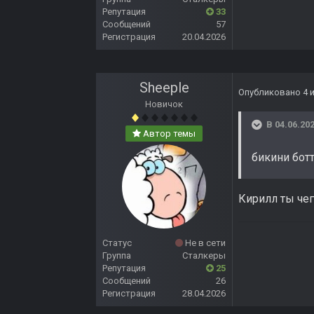
Репутация
33
Сообщений
57
Регистрация
20.04.2026
Sheeple
Опубликовано
4 
Новичок
В 04.06.202
Автор темы
бикини бот
Кирилл ты чег
Статус
Не в сети
Группа
Сталкеры
Репутация
25
Сообщений
26
Регистрация
28.04.2026