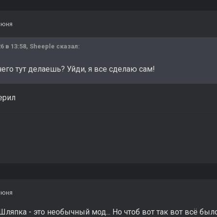
июня
6 в 13:58,
Sheeple
сказал:
его тут делаешь? Уйди, я все сделаю сам!
керил
июня
 Шляпка - это необычный мод... Но чтоб вот так вот всё было.