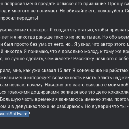
Он попросил меня предать огласке его признание. Прошу ва
од и многого не понимает. Не обижайте его, пожалуйста. С
опросил передать!
увожаемые сталкеры. Я создал эту статью, чтобы признатьс
 лет и я никогда раньше такого не испытывал. Но обо все
и был просто без ума от него, но... Я узнал, что автор это
й никогда. Я понимаю, что я довольно молод, к тому же вр
, но лучше сделать, чем жалеть! Расскажу немного о себе
рилл, мне, как уже сказал 15 лет. Я конечно же не работа
 жизни меня интересует возможность иметь власть над кем
сам незнаю почему. Наверно это както связано с моим хоб
ься говяжими дошираками, запивая все это дело кокаколко
 Большую часть времени я занимаюсь именно этим, поэтом
м и в девушках тоже не разбираюсь. Но я уверен что ты -
!
suckSoftware