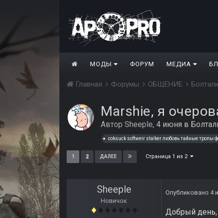
МОДЫ
ФОРУМ
МЕДИА
Б
Главная
Форумы
ОБЩЕНИЕ
Болтал
Marshie, я очеро
Автор
Sheeple
,
4 июня
в
Болтал
Страница 1 из 2
1
2
ДАЛЕЕ
Sheeple
Опубликовано
4 
Новичок
Добрый день, 