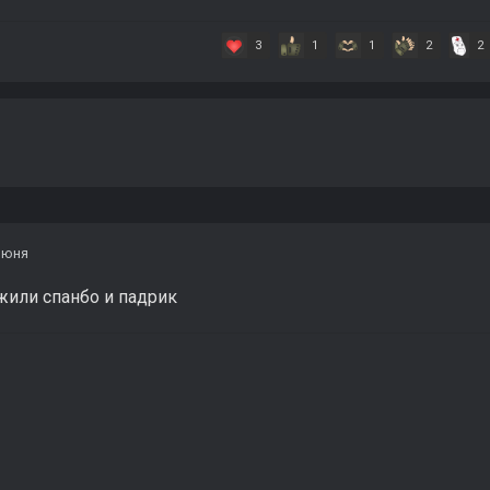
3
1
1
2
2
июня
жили спанбо и падрик