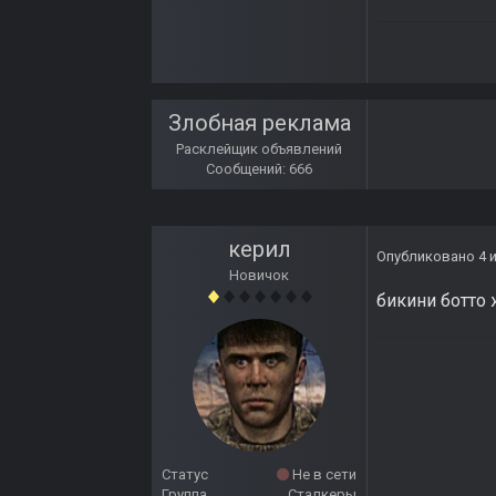
Злобная реклама
Расклейщик объявлений
Сообщений: 666
керил
Опубликовано
4 
Новичок
бикини ботто 
Статус
Не в сети
Группа
Сталкеры