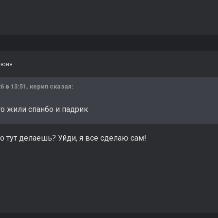
июня
6 в 13:51,
керил
сказал:
то жили спанбо и падрик
о тут делаешь? Уйди, я все сделаю сам!