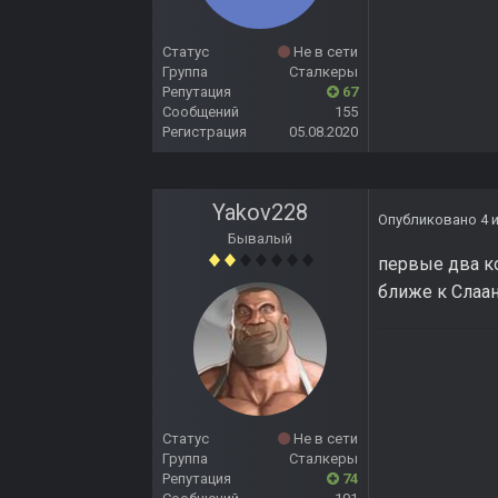
Статус
Не в сети
Группа
Сталкеры
Репутация
67
Сообщений
155
Регистрация
05.08.2020
Yakov228
Опубликовано
4 
Бывалый
первые два к
ближе к Слаа
Статус
Не в сети
Группа
Сталкеры
Репутация
74