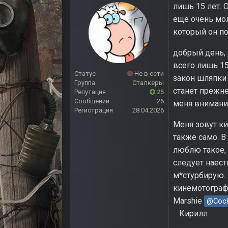
лишь 15 лет. 
еще очень мол
который он п
добрый день, 
всего лишь 15
Статус
Не в сети
закон шляпки 
Группа
Сталкеры
станет прежне
Репутация
25
Сообщений
26
меня внимание
Регистрация
28.04.2026
Меня зовут ки
также само. В
люблю такое, 
следует наест
м*стурбирую.
кинемотографо
Marshie
@Cock
Кирилл