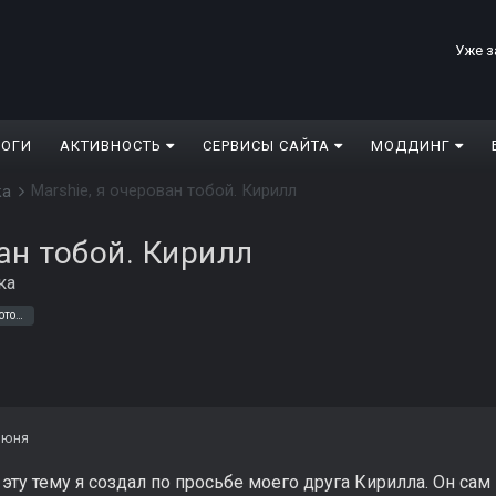
Уже з
ЛОГИ
АКТИВНОСТЬ
СЕРВИСЫ САЙТА
МОДДИНГ
Marshie, я очерован тобой. Кирилл
ка
ван тобой. Кирилл
ка
coksuck softweir stalker любовь тайные тропы фотограф
июня
эту тему я создал по просьбе моего друга Кирилла. Он сам 