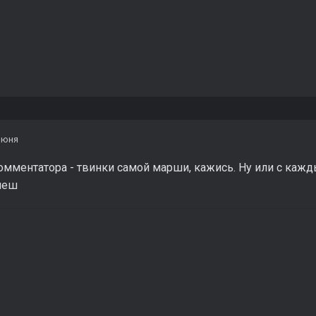
июня
омментатора - твинки самой марши, кажись. Ну или с каж
неш