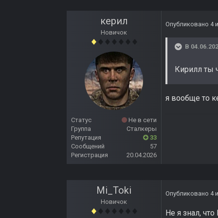
керил
Опубликовано
4 
Новичок
В 04.06.202
Кирилл ты ч
я вообще то 
Статус
Не в сети
Группа
Сталкеры
Репутация
33
Сообщений
57
Регистрация
20.04.2026
Mi_Toki
Опубликовано
4 
Новичок
Не я знал, что