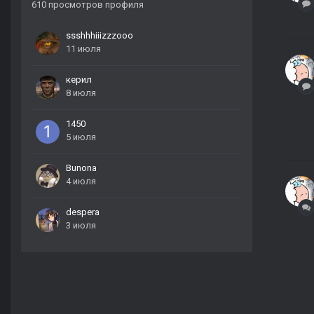
610 просмотров профиля
ssshhhiiizzzooo
11 июля
керил
8 июля
1450
5 июля
Bunona
4 июля
despera
3 июля