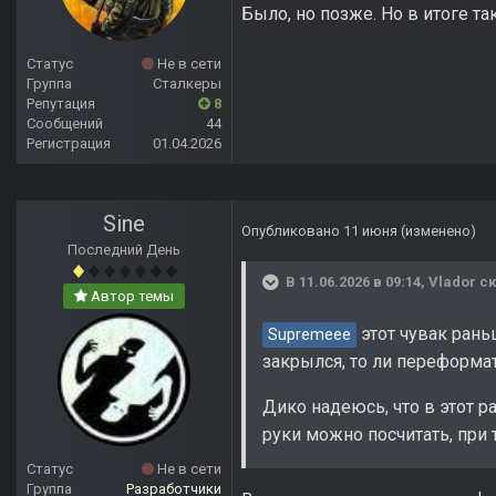
Было, но позже. Но в итоге так
Статус
Не в сети
Группа
Сталкеры
Репутация
8
Сообщений
44
Регистрация
01.04.2026
Sine
Опубликовано
11 июня
(изменено)
Последний День
В 11.06.2026 в 09:14,
Vlador
ск
Автор темы
этот чувак рань
Supremeee
закрылся, то ли переформат
Дико надеюсь, что в этот р
руки можно посчитать, при 
Статус
Не в сети
Группа
Разработчики