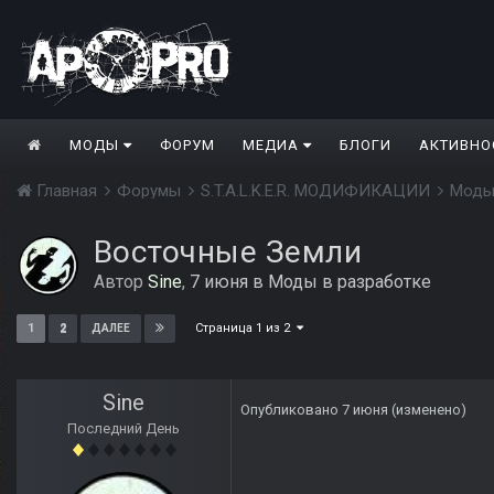
МОДЫ
ФОРУМ
МЕДИА
БЛОГИ
АКТИВНО
Главная
Форумы
S.T.A.L.K.E.R. МОДИФИКАЦИИ
Моды
Восточные Земли
Автор
Sine
,
7 июня
в
Моды в разработке
Страница 1 из 2
1
2
ДАЛЕЕ
Sine
Опубликовано
7 июня
(изменено)
Последний День