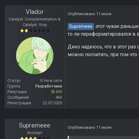
Vlador
Опубликовано
11 июня
Catalyst: Complementation &
Catalyst: Gray
этот чувак раньше 
Supremeee
то ли переформатировался в в
Дико надеюсь, что в этот раз
можно посчитать, при том что
Статус
Не в сети
Группа
Разработчики
Репутация
455
Сообщений
463
Регистрация
22.07.2020
Supremeee
Опубликовано
11 июня
Эксперт