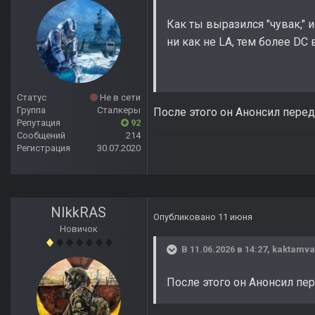
Как ты выразился "чувак," 
ни как не LA, тем более DC
Статус
Не в сети
Группа
Сталкеры
После этого он Анонсил перед
Репутация
92
Сообщений
214
Регистрация
30.07.2020
NIkkRAS
Опубликовано
11 июня
Новичок
В 11.06.2026 в 14:27,
kaktamv
После этого он Анонсил пер