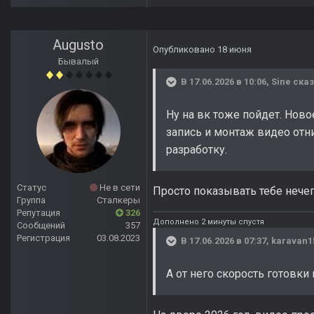
Augusto
Опубликовано
18 июня
Бывалый
В 17.06.2026 в 10:06,
Sine
сказ
Ну на вк тоже пойдет. Ново
запись и монтаж видео отни
разработку.
Статус
Не в сети
Просто показывать тебе нечег
Группа
Сталкеры
Репутация
326
Дополнено 2 минуты спустя
Сообщений
357
Регистрация
03.08.2023
В 17.06.2026 в 07:37,
karavan1
А от него скорость готовки