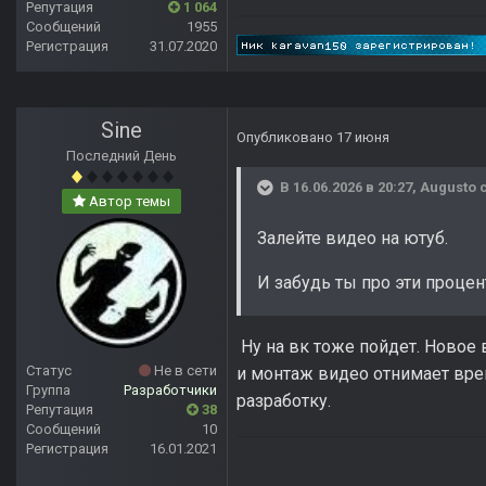
Репутация
1 064
Сообщений
1955
Регистрация
31.07.2020
Sine
Опубликовано
17 июня
Последний День
В 16.06.2026 в 20:27,
Augusto
с
Автор темы
Залейте видео на ютуб.
И забудь ты про эти проце
Ну на вк тоже пойдет. Новое в
Статус
Не в сети
и монтаж видео отнимает врем
Группа
Разработчики
разработку.
Репутация
38
Сообщений
10
Регистрация
16.01.2021