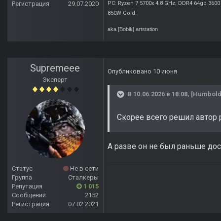
Регистрация
29.07.2020
PC: Ryzen 7 5700x 4.8 GHz; DDR4 64gb 3600
850W Gold
.
aka [Bobik]
artstation
Supremeee
Опубликовано
10 июня
Эксперт
В 10.06.2026 в 18:08,
[Humbold
Скорее всего решил автор
А разве он не был раньше до
Статус
Не в сети
Группа
Сталкеры
Репутация
1 015
Сообщений
2152
Регистрация
07.02.2021