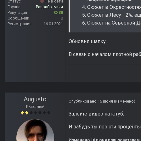
Статус
Не в сети
Сюжет в Окрестностях 
Группа
Разработчики
Репутация
38
Сюжет в Лесу - 2%, е
Сообщений
10
Сюжет на Северной До
Регистрация
16.01.2021
Обновил шапку.
В связи с началом плотной р
Augusto
Опубликовано
16 июня
(изменено)
Бывалый
Залейте видео на ютуб.
И забудь ты про эти процент
Изменено
16 июня
пользователем 