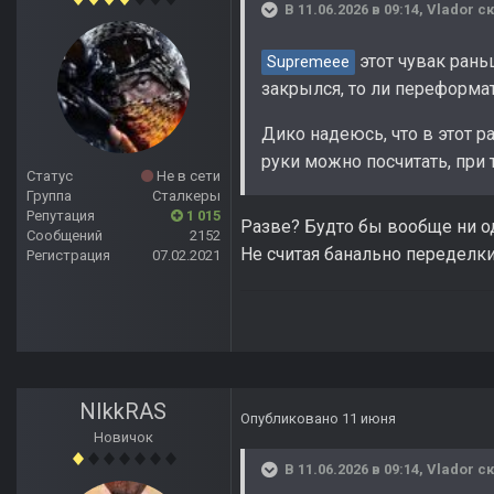
В 11.06.2026 в 09:14,
Vlador
ск
этот чувак рань
Supremeee
закрылся, то ли переформат
Дико надеюсь, что в этот р
руки можно посчитать, при 
Статус
Не в сети
Группа
Сталкеры
Репутация
1 015
Разве? Будто бы вообще ни о
Сообщений
2152
Не считая банально переделк
Регистрация
07.02.2021
NIkkRAS
Опубликовано
11 июня
Новичок
В 11.06.2026 в 09:14,
Vlador
ск