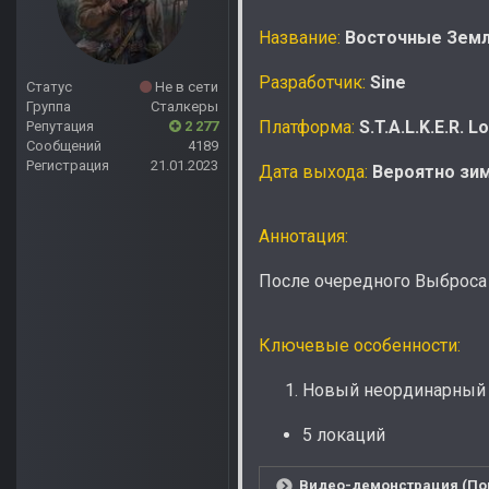
Название:
Восточные Зем
Разработчик:
Sine
Статус
Не в сети
Группа
Сталкеры
Платформа:
S.T.A.L.K.E.R. L
Репутация
2 277
Сообщений
4189
Регистрация
21.01.2023
Дата выхода:
Вероятно зим
Аннотация:
После очередного Выброса
Ключевые особенности:
Новый неординарный 
5 локаций
Видео-демонстрация (Пок