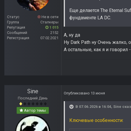
Еще делается The Eternal Suf
Статус
Не в сети
фундаменте LA DC.
Группа
Сталкеры
Репутация
1 015
Сообщений
2152
А, ну да
Регистрация
07.02.2021
Ну Dark Path ну Очень жалко
А остальные, как я и говорил
Sine
Опубликовано
13 июня
Последний День
В 07.06.2026 в 16:04,
Sine
сказ
Автор темы
Ключевые особенности: