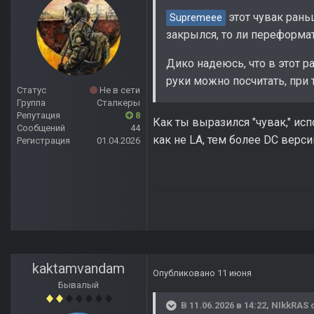
этот чувак рань
Supremeee
закрылся, то ли переформат
Дико надеюсь, что в этот р
руки можно посчитать, при 
Статус
Не в сети
Группа
Сталкеры
Репутация
8
Как ты выразился "чувак," ис
Сообщений
44
как не LA, тем более DC верс
Регистрация
01.04.2026
kaktamvandam
Опубликовано
11 июня
Бывалый
В 11.06.2026 в 14:22,
NIkkRAS
с