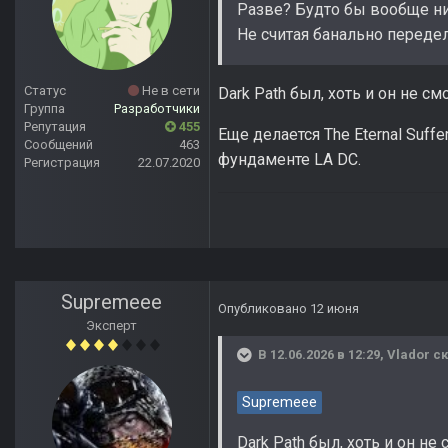
Разве? Будто бы вообще ни
Не считая банально переде
Статус
Не в сети
Dark Path был, хоть и он не см
Группа
Разработчики
Репутация
455
Еще делается The Eternal Suffe
Сообщений
463
фундаменте LA DC.
Регистрация
22.07.2020
Supremeee
Опубликовано
12 июня
Эксперт
В 12.06.2026 в 12:29,
Vlador
ск
Supremeee
Dark Path был, хоть и он не