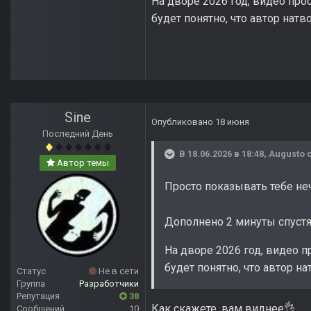
На дворе 2026 год, видео прос
будет понятно, что автор нат
Sine
Опубликовано
18 июня
Последний День
В 18.06.2026 в 18:48,
Augusto
с
Автор темы
Просто показывать тебе неч
Дополнено 2 минуты спуст
На дворе 2026 год, видео п
будет понятно, что автор н
Статус
Не в сети
Группа
Разработчики
Репутация
38
Как скажете, вам виднее
👌
Сообщений
10