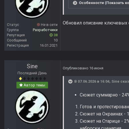
Особенности (Показать ко
Обновил описание ключевых о
Статус
Не в сети
Группа
Разработчики
Репутация
38
Сообщений
10
Регистрация
16.01.2021
Sine
Опубликовано
16 июня
Последний День
В 07.06.2026 в 16:04,
Sine
сказ
Автор темы
Сюжет суммарно - 24
Готов и протестирован
Сюжет на Окраинах - 1
Сюжет на Старице - 2%
наброски сценария.