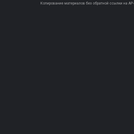
Копирование материалов без обратной ссылки на AP-PR