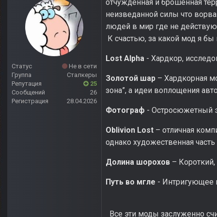
отчужденная и брошенная тер
неизведанной силы что ворва
людей в мир где не действу
К счастью, за какой мод я бы
Lost Alpha
- Хардкор, исследо
Статус
Не в сети
Группа
Сталкеры
Золотой шар
– Хардкорная м
Репутация
25
зона”, а идеи воплощения авт
Сообщений
26
Регистрация
28.04.2026
Фотограф
- Остросюжетный 
Oblivion Lost
– отличная комп
однако художественная часть
Долина шорохов
– Короткий,
Путь во мгле
- Интригующее н
Все эти моды заслуженно счит