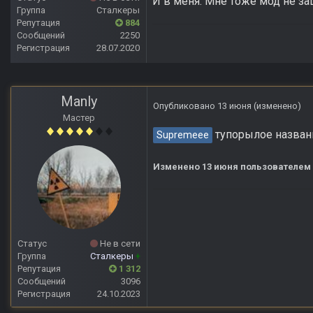
И в меня. Мне тоже мод не за
Группа
Сталкеры
Репутация
884
Сообщений
2250
Регистрация
28.07.2020
Manly
Опубликовано
13 июня
(изменено)
Мастер
тупорылое названи
Supremeee
Изменено
13 июня
пользователем
Статус
Не в сети
Группа
Сталкеры
+
Репутация
1 312
Сообщений
3096
Регистрация
24.10.2023