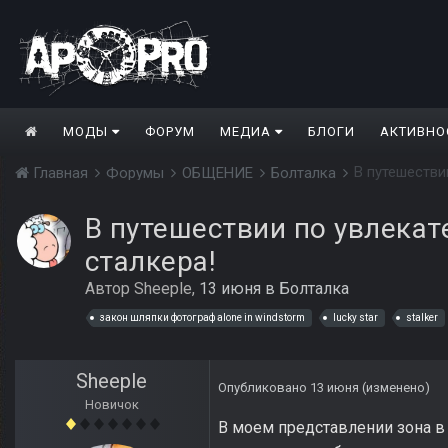
МОДЫ
ФОРУМ
МЕДИА
БЛОГИ
АКТИВНО
В путешестви
Главная
Форумы
ОБЩЕНИЕ
Болталка
В путешествии по увлека
сталкера!
Автор
Sheeple
,
13 июня
в
Болталка
закон шляпки фотограф alone in windstorm
lucky star
stalker
Sheeple
Опубликовано
13 июня
(изменено)
Новичок
В моем представлении зона в