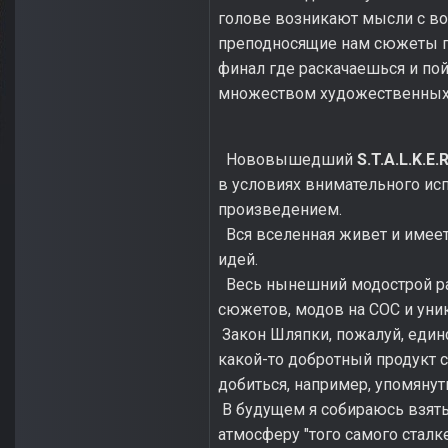
голове возникают мысли c во
преподносящие нам сюжеты пр
финал где раскачаешься и по
множеством художественных
Нововышедший
S.T.A.L.K.E.R
в условиях внимательного ис
произведением.
Вся вселенная живет и имее
идей.
Весь нынешний модострой ра
сюжетов, модов на COC и уни
Закон Шляпки, пожалуй, единс
какой-то добротный продукт 
добиться, например, упомяну
В будущем я собираюсь взять
атмосферу "того самого сталке