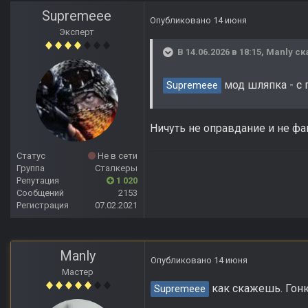
Supremeee
Опубликовано
14 июня
Эксперт
В 14.06.2026 в 18:15,
Manly
ск
мод шляпка - с
Supremeee
Ничуть не оправдание и не фа
Статус
Не в сети
Группа
Сталкеры
Репутация
1 020
Сообщений
2153
Регистрация
07.02.2021
Manly
Опубликовано
14 июня
Мастер
как скажешь. Гоню
Supremeee