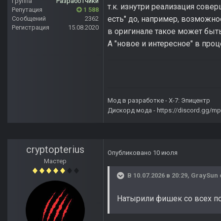
Группа
Разработчики
т.к. изнутри реализация совер
Репутация
1 588
есть" до, например, возможно
Сообщений
2362
Регистрация
15.08.2020
в оригинале такое может быт
А "новое и интересное" в проц
Мод в разработке -
X-7: Эпицентр
Дискорд мода -
https://discord.gg/
cryptopterius
Опубликовано
10 июля
Мастер
В 10.07.2026 в 20:29,
GraySun
Натырили фишек со всех п