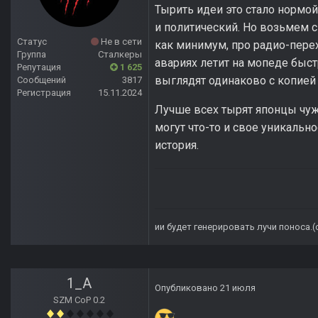
Тырить идеи это стало нормо
и политический. Но возьмем 
Статус
Не в сети
как минимум, про радио-перех
Группа
Сталкеры
авариях летит на мопеде быст
Репутация
1 625
выглядят одинаково с копией
Сообщений
3817
Регистрация
15.11.2024
Лучше всех тырят японцы чуж
могут что-то и свое уникальн
история.
ии будет генерировать лучи поноса.
1_A
Опубликовано
21 июля
SZM CoP 0.2