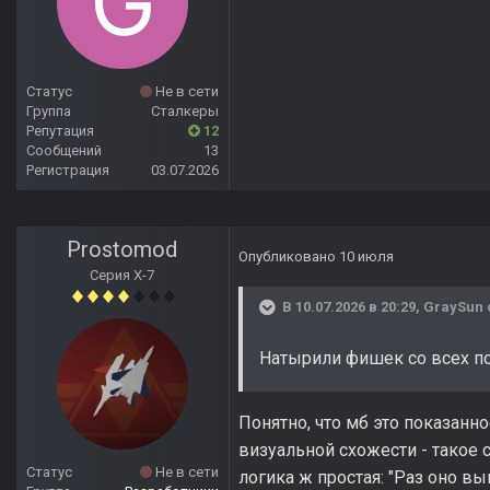
Статус
Не в сети
Группа
Сталкеры
Репутация
12
Сообщений
13
Регистрация
03.07.2026
Prostomod
Опубликовано
10 июля
Серия Х-7
В 10.07.2026 в 20:29,
GraySun
Натырили фишек со всех п
Понятно, что мб это показанн
визуальной схожести - такое с
Статус
Не в сети
логика ж простая: "Раз оно вы