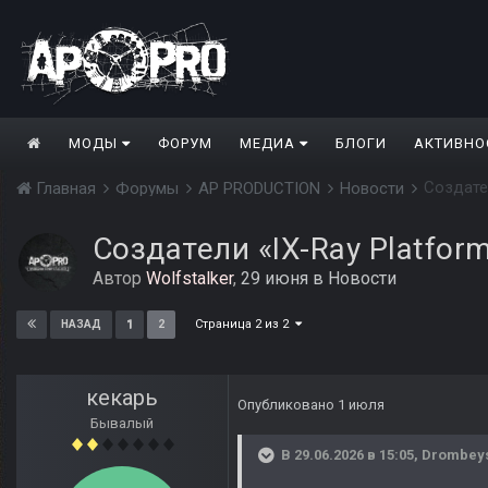
МОДЫ
ФОРУМ
МЕДИА
БЛОГИ
АКТИВНО
Создате
Главная
Форумы
AP PRODUCTION
Новости
Создатели «IX-Ray Platfo
Автор
Wolfstalker
,
29 июня
в
Новости
Страница 2 из 2
1
2
НАЗАД
кекарь
Опубликовано
1 июля
Бывалый
В 29.06.2026 в 15:05,
Drombey