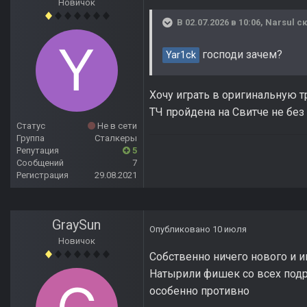
Новичок
В 02.07.2026 в 10:06,
Narsul
ск
господи зачем?
Yar1ck
Хочу играть в оригинальную т
ТЧ пройдена на Свитче не без
Статус
Не в сети
Группа
Сталкеры
Репутация
5
Сообщений
7
Регистрация
29.08.2021
GraySun
Опубликовано
10 июля
Новичок
Собственно ничего нового и и
Натырили фишек со всех подр
особенно противно