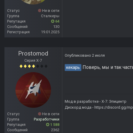
Статус
Не в сети
Группа
Сталкеры
Репутация
64
Сообщений
130
Регистрация
19.01.2025
Prostomod
Опубликовано
2 июля
Серия Х-7
Поверь, мы и так част
кекарь
Мод в разработке -
X-7: Эпицентр
Дискорд мода -
https://discord.gg/
Статус
Не в сети
Группа
Разработчики
Репутация
1 588
Сообщений
2362