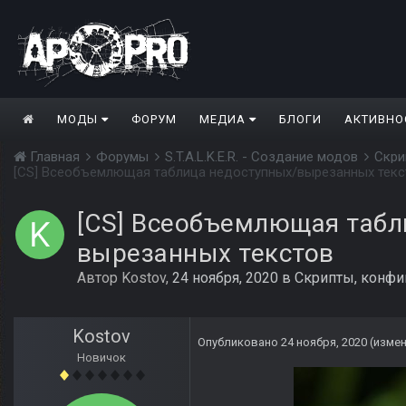
МОДЫ
ФОРУМ
МЕДИА
БЛОГИ
АКТИВНО
Главная
Форумы
S.T.A.L.K.E.R. - Создание модов
Скри
[CS] Всеобъемлющая таблица недоступных/вырезанных текс
[CS] Всеобъемлющая табл
вырезанных текстов
Автор
Kostov
,
24 ноября, 2020
в
Скрипты, конфиг
Kostov
Опубликовано
24 ноября, 2020
(изме
Новичок