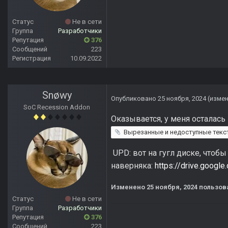
Статус
Не в сети
Группа
Разработчики
Репутация
376
Сообщений
223
Регистрация
10.09.2022
Snøwy
Опубликовано
25 ноября, 2024
(изме
SoC Recession Addon
Оказывается, у меня осталась
Вырезанные и недоступные тексты _ «S.T.A.L.K.E.R._ Чи
UPD: вот на гугл диске, чтобы
наверняка:
https://drive.goo
Изменено
25 ноября, 2024
пользов
Статус
Не в сети
Группа
Разработчики
Репутация
376
Сообщений
223