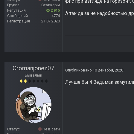
фпс при взгляде на горизонт.
Группа
Сталкеры
Репутация
2 915
А так да за не надобностью др
Сообщений
4774
Регистрация
21.07.2020
Cromanjonez07
Опубликовано
10 декабря, 2020
Бывалый
Лучше бы 4 Ведьмак замутили
Статус
Не в сети