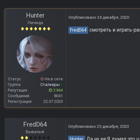
Hunter
Опубликовано
24 декабря, 2020
Легенда
смотреть и играть-раз
FredD64
Статус
Не в сети
Группа
Сталкеры
+
Репутация
2 864
Сообщений
8041
Регистрация
22.07.2020
FredD64
Опубликовано
25 декабря, 2020
Бывалый
Да ну ее.Я думал это ш
Hunter