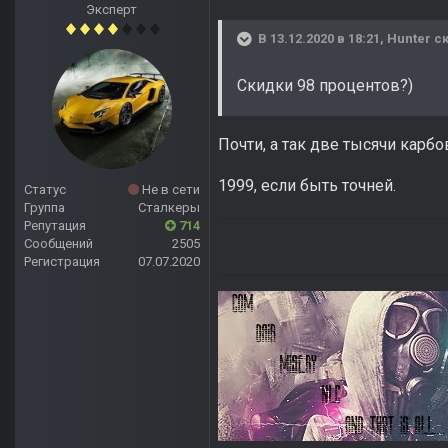
Эксперт
В 13.12.2020 в 18:21,
Hunter
ск
Скидки 98 процентов?)
Почти, а так две тысячи карбо
1999, если быть точней.
Статус
Не в сети
Группа
Сталкеры
Репутация
714
Сообщений
2505
Регистрация
07.07.2020