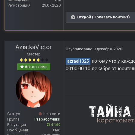
Регистрация
29.07.2020
Открой (Показать контент)
AziatkaVictor
Опубликовано
9 декабря, 2020
Мастер
потому что у каждо
azrael1325
Автор темы
00:00:00 10 декабря относител
Статус
Не в сети
Группа
Разработчики
Репутация
4 169
Сообщений
3346