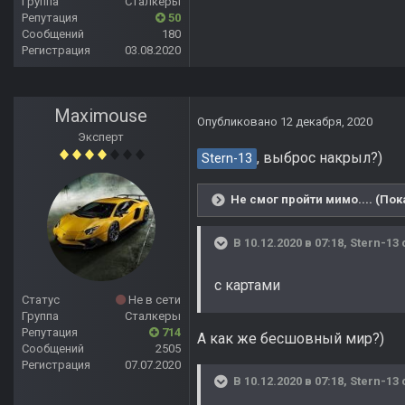
Группа
Сталкеры
Репутация
50
Сообщений
180
Регистрация
03.08.2020
Maximouse
Опубликовано
12 декабря, 2020
Эксперт
, выброс накрыл?)
Stern-13
Не смог пройти мимо.... (Пок
В 10.12.2020 в 07:18,
Stern-13
с картами
Статус
Не в сети
Группа
Сталкеры
Репутация
714
А как же бесшовный мир?)
Сообщений
2505
Регистрация
07.07.2020
В 10.12.2020 в 07:18,
Stern-13