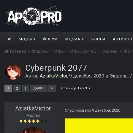
МОДЫ
ФОРУМ
МЕДИА
БЛОГИ
АКТИВНО
Главная
Форумы
Игры
Игры для PC
Экшены / FPS 
Cyberpunk 2077
Автор
AziatkaVictor
,
9 декабря, 2020
в
Экшены / 
Страница 1 из 3
1
2
3
ДАЛЕЕ
AziatkaVictor
Опубликовано
9 декабря, 2020
Мастер