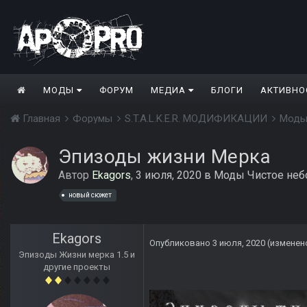
МОДЫ
ФОРУМ
МЕДИА
БЛОГИ
АКТИВНО
Главная
Форумы
S.T.A.L.K.E.R. МОДИФИКАЦИИ
Моды
Эпизоды жизни Мерка
Автор
Ekagors
,
3 июля, 2020
в
Моды Чистое неб
новый сюжет
Ekagors
Опубликовано
3 июля, 2020
(изменен
Эпизоды Жизни мерка 1.5 и
другие проекты