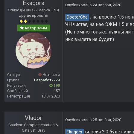
Ekagors
Опубликовано
24 ноября, 2020
Эпизоды Жизни мерка 1.5 и
другие проекты
, на версию 1.5 не
DoctorChe
ЧН чистая, на нее ЭЖМ 1.5 и вс
Автор темы
(Не помню только, нужны ли т
них вылета не будет.)
Статус
Не в сети
Группа
Разработчики
Репутация
190
Сообщений
157
Регистрация
18.07.2020
Vlador
Опубликовано
25 ноября, 2020
Catalyst: Complementation &
Catalyst: Gray
версия 2.0 будет или 
Ekagors