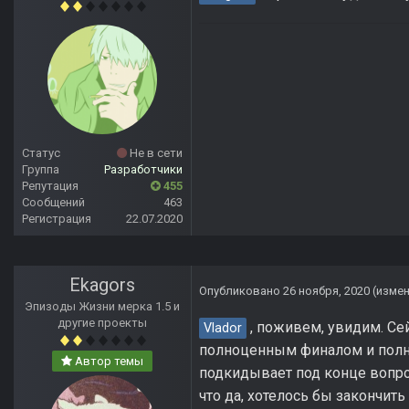
Статус
Не в сети
Группа
Разработчики
Репутация
455
Сообщений
463
Регистрация
22.07.2020
Ekagors
Опубликовано
26 ноября, 2020
(изме
Эпизоды Жизни мерка 1.5 и
другие проекты
, поживем, увидим. Сей
Vlador
полноценным финалом и полно
Автор темы
подкидывает под конце вопрос
что да, хотелось бы закончит