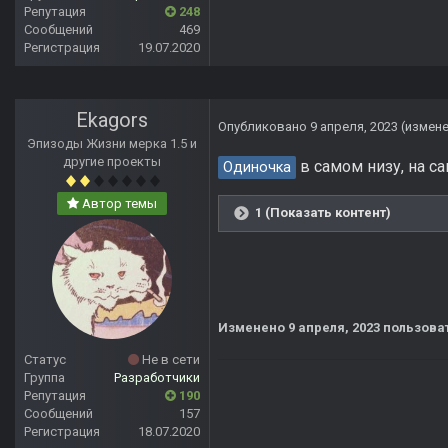
Репутация
248
Сообщений
469
Регистрация
19.07.2020
Ekagors
Опубликовано
9 апреля, 2023
(измен
Эпизоды Жизни мерка 1.5 и
другие проекты
в самом низу, на са
Одиночка
Автор темы
1 (Показать контент)
Изменено
9 апреля, 2023
пользоват
Статус
Не в сети
Группа
Разработчики
Репутация
190
Сообщений
157
Регистрация
18.07.2020