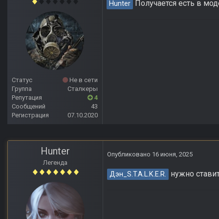
Получается есть в мод
Hunter
Статус
Не в сети
Группа
Сталкеры
Репутация
4
Сообщений
43
Регистрация
07.10.2020
Hunter
Опубликовано
16 июня, 2025
Легенда
нужно ставит
Дэн_S.T.A.L.K.E.R.