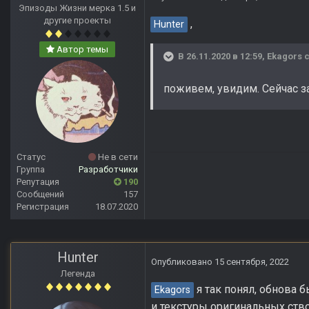
Эпизоды Жизни мерка 1.5 и
другие проекты
,
Hunter
Автор темы
В 26.11.2020 в 12:59,
Ekagors
с
поживем, увидим. Сейчас за
Статус
Не в сети
Группа
Разработчики
Репутация
190
Сообщений
157
Регистрация
18.07.2020
Hunter
Опубликовано
15 сентября, 2022
Легенда
я так понял, обнова 
Ekagors
и текстуры оригинальных ств