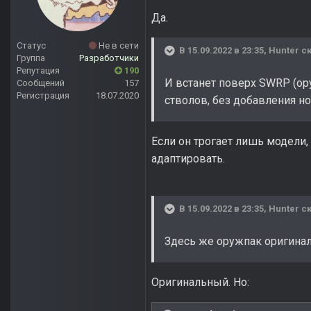
Да.
Статус
Не в сети
В 15.09.2022 в 23:35,
Hunter
ск
Группа
Разработчики
Репутация
190
И встанет поверх SWRP (ор
Сообщений
157
Регистрация
18.07.2020
стволов, без добавления н
Если он трогает лишь модели,
адаптировать.
В 15.09.2022 в 23:35,
Hunter
ск
Здесь же оружпак оригина
Оригинальный. Но: