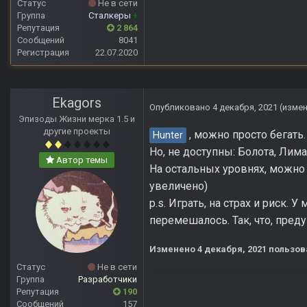
Статус
Не в сети
Группа
Сталкеры
+
Репутация
2 864
Сообщений
8041
Регистрация
22.07.2020
Ekagors
Опубликовано
4 декабря, 2021
(изме
Эпизоды Жизни мерка 1.5 и
другие проекты
, можно просто бегать.
Hunter
Но, не доступны: Болота, Лим
Автор темы
На остальных уровнях, можно 
увеличено)
p.s. Играть, на страх и риск. 
перемешалось. Так, что, пред
Изменено
4 декабря, 2021
пользов
Статус
Не в сети
Группа
Разработчики
Репутация
190
Сообщений
157