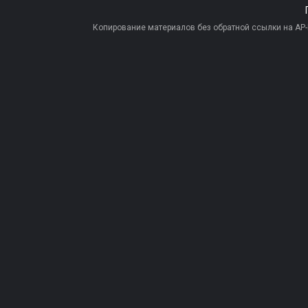
Копирование материалов без обратной ссылки на AP-PR