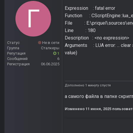
Expression : fatal error
Function : CScriptEngine::lua_e
File : E:\priquel\sources\engi
Line : 180
Description : <no expression>
Статус
Не в сети
Arguments : LUA error: ... clear 
Группа
Сталкеры
value)
Репутация
1
Сообщений
6
Регистрация
06.06.2025
Дополнено 1 минуту спустя
а самого файла в папке скрип
Изменено
11 июня, 2025
пользоват