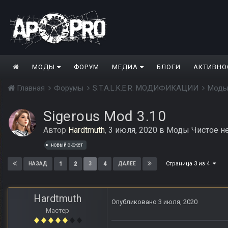
МОДЫ
ФОРУМ
МЕДИА
БЛОГИ
АКТИВНО
Главная
Форумы
S.T.A.L.K.E.R. МОДИФИКАЦИИ
Моды
Sigerous Mod 3.10
Автор
Hardtmuth
,
3 июля, 2020
в
Моды Чистое н
новый сюжет
Страница 3 из 4
1
2
3
4
НАЗАД
ДАЛЕЕ
Hardtmuth
Опубликовано
3 июля, 2020
Мастер