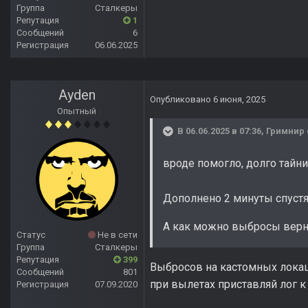
Группа
Сталкеры
Репутация
1
Сообщений
6
Регистрация
06.06.2025
Ayden
Опубликовано
6 июня, 2025
Опытный
В 06.06.2025 в 07:36,
Гримнир
вроде помогло, долго тайни
Дополнено 2 минуты спуст
А как можно выбросы верну
Статус
Не в сети
Группа
Сталкеры
Репутация
399
Выбросов на кастомных локаци
Сообщений
801
при вылетах приставляй лог к
Регистрация
07.09.2020