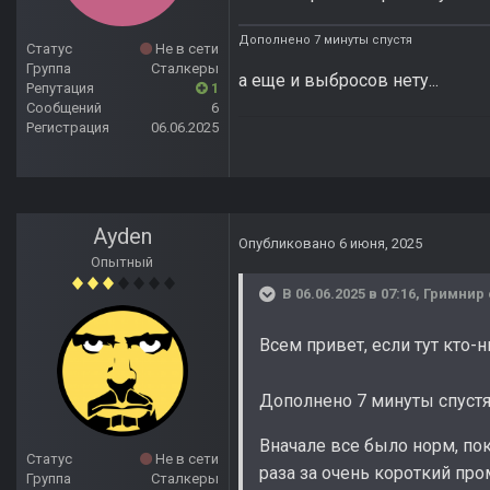
Дополнено 7 минуты спустя
Статус
Не в сети
Группа
Сталкеры
а еще и выбросов нету...
Репутация
1
Сообщений
6
Регистрация
06.06.2025
Ayden
Опубликовано
6 июня, 2025
Опытный
В 06.06.2025 в 07:16,
Гримнир
Всем привет, если тут кто-
Дополнено 7 минуты спуст
Вначале все было норм, пок
Статус
Не в сети
раза за очень короткий про
Группа
Сталкеры