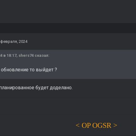
 февраля, 2024
4 в 18:17,
shers74
сказал:
 обновление то выйдет ?
апланированное будет доделано.
< OP OGSR >