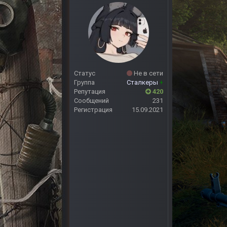
Статус
Не в сети
Группа
Сталкеры
+
Репутация
420
Сообщений
231
Регистрация
15.09.2021