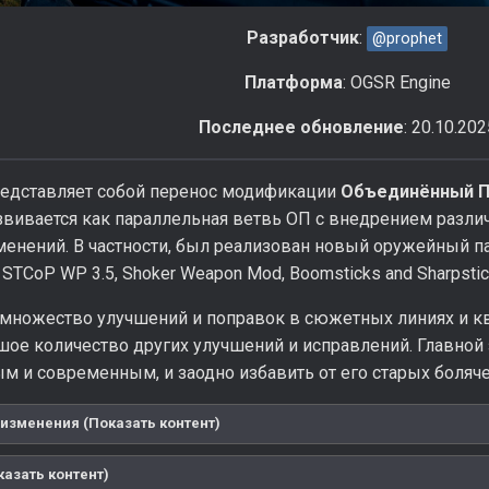
Разработчик
:
@prophet
Платформа
: OGSR Engine
Последнее обновление
: 20.10.202
едставляет собой перенос модификации
Объединённый П
азвивается как параллельная ветвь ОП с внедрением разл
енений. В частности, был реализован новый оружейный па
, STCoP WP 3.5, Shoker Weapon Mod, Boomsticks and Sharpstic
множество улучшений и поправок в сюжетных линиях и кве
шое количество других улучшений и исправлений. Главной
м и современным, и заодно избавить от его старых боляче
изменения (Показать контент)
казать контент)