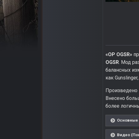
«OP OGSR»
пр
OGSR
. Мод р
балансных изм
как Gunslinger
Произведено 
Внесено боль
более логичны
Основные 
Видео (По