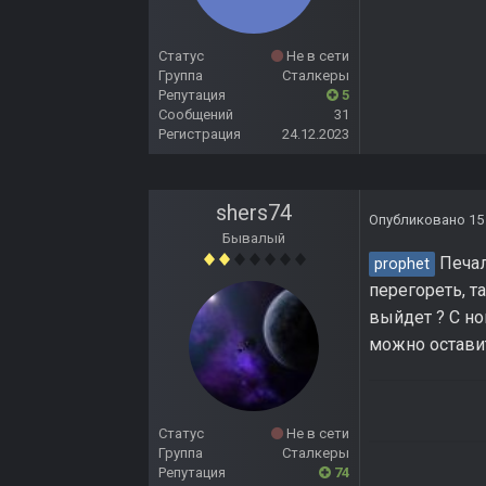
Статус
Не в сети
Группа
Сталкеры
Репутация
5
Сообщений
31
Регистрация
24.12.2023
shers74
Опубликовано
15
Бывалый
Печал
prophet
перегореть, т
выйдет ? С но
можно оставит
Статус
Не в сети
Группа
Сталкеры
Репутация
74