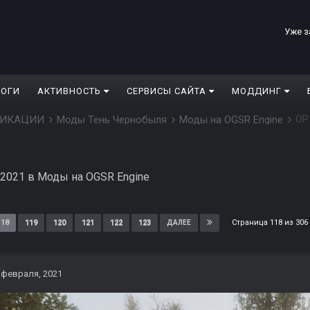
Уже з
ЛОГИ
АКТИВНОСТЬ
СЕРВИСЫ САЙТА
МОДДИНГ
ОP
ДИФИКАЦИИ
Моды Тень Чернобыля
Моды на OGSR Engine
 2021
в
Моды на OGSR Engine
Страница 118 из 30
118
119
120
121
122
123
ДАЛЕЕ
 февраля, 2021