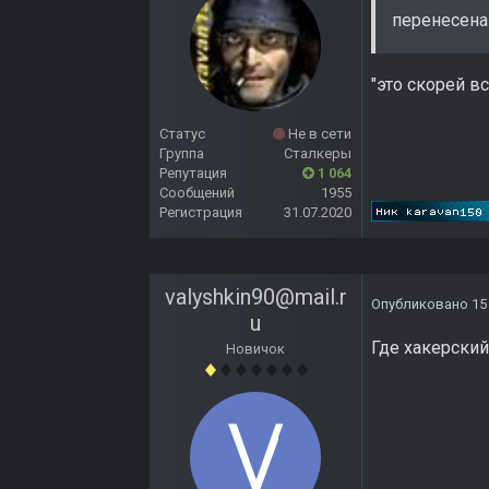
перенесена
"это скорей в
Статус
Не в сети
Группа
Сталкеры
Репутация
1 064
Сообщений
1955
Регистрация
31.07.2020
valyshkin90@mail.r
Опубликовано
15
u
Где хакерский
Новичок