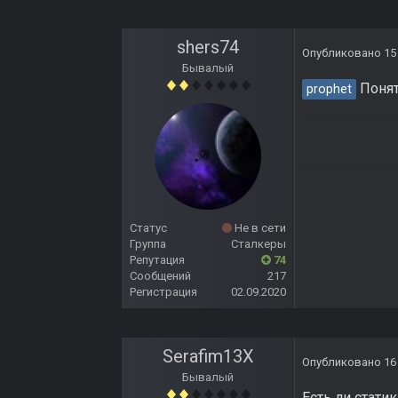
shers74
Опубликовано
15
Бывалый
Понят
prophet
Статус
Не в сети
Группа
Сталкеры
Репутация
74
Сообщений
217
Регистрация
02.09.2020
Serafim13X
Опубликовано
16
Бывалый
Есть ли статик