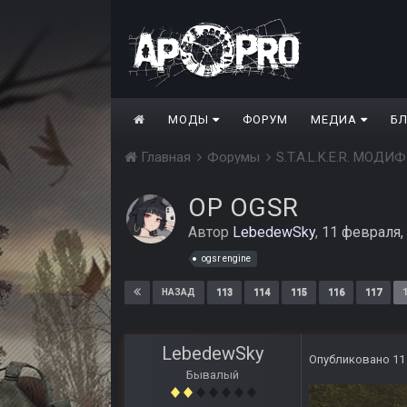
МОДЫ
ФОРУМ
МЕДИА
Б
Главная
Форумы
S.T.A.L.K.E.R. МО
ОP OGSR
Автор
LebedewSky
,
11 февраля,
ogsr engine
113
114
115
116
117
НАЗАД
LebedewSky
Опубликовано
11
Бывалый