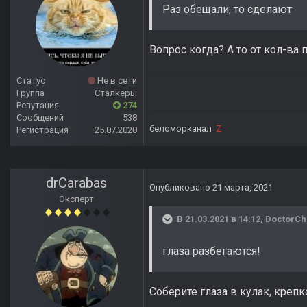
Раз обещали, то сделают
Вопрос когда? А то от кол-ва 
Статус
Не в сети
Группа
Сталкеры
Репутация
274
Сообщений
538
беломорканал
Z
Регистрация
25.07.2020
drCarabas
Опубликовано
21 марта, 2021
Эксперт
В 21.03.2021 в 14:12,
DoctorCh
глаза разбегаются!
Соберите глаза в кулак, крепк