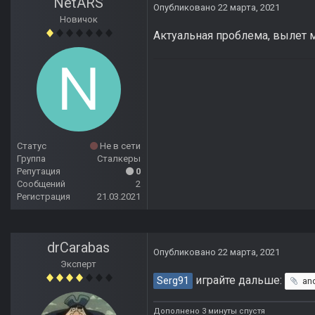
NetARS
Опубликовано
22 марта, 2021
Новичок
Актуальная проблема, вылет м
Статус
Не в сети
Группа
Сталкеры
Репутация
0
Сообщений
2
Регистрация
21.03.2021
drCarabas
Опубликовано
22 марта, 2021
Эксперт
играйте дальше:
Serg91
an
Дополнено 3 минуты спустя