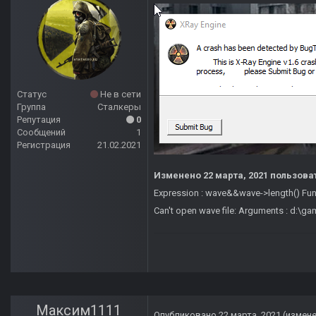
Статус
Не в сети
Группа
Сталкеры
Репутация
0
Сообщений
1
Регистрация
21.02.2021
Изменено
22 марта, 2021
пользова
Expression : wave&&wave->length() Fun
Can't open wave file: Arguments : d:\game
Максим1111
Опубликовано
22 марта, 2021
(измен