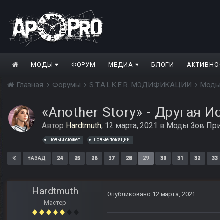
МОДЫ
ФОРУМ
МЕДИА
БЛОГИ
АКТИВНО
Главная
Форумы
S.T.A.L.K.E.R. МОДИФИКАЦИИ
Моды
«Another Story» - Другая И
Автор
Hardtmuth
,
12 марта, 2021
в
Моды Зов При
новый сюжет
новые локации
24
25
26
27
28
29
30
31
32
33
НАЗАД
Hardtmuth
Опубликовано
12 марта, 2021
Мастер