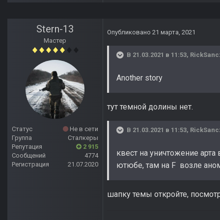
Stern-13
Опубликовано
21 марта, 2021
Мастер
В 21.03.2021 в 11:53,
RickSanc
Another story
тут темной долины нет.
Статус
Не в сети
В 21.03.2021 в 11:53,
RickSanc
Группа
Сталкеры
Репутация
2 915
квест на уничтожение арта 
Сообщений
4774
Регистрация
21.07.2020
ютюбе, там на F возле ано
шапку темы откройте, посмотр