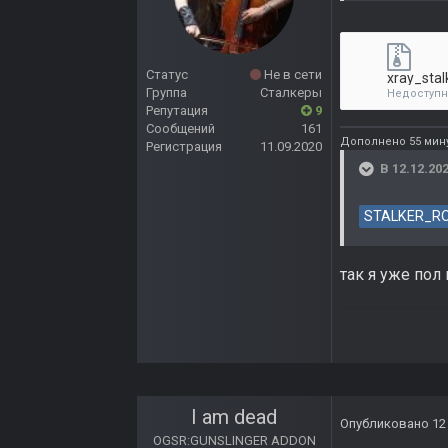
Статус
Не в сети
xray_stal
Группа
Сталкеры
Недоступ
Репутация
9
Сообщений
161
Дополнено 55 мину
Регистрация
11.09.2020
В 12.12.202
STALKER_R
так я уже пол
I am dead
Опубликовано
12
OGSR:GUNSLINGER ADDON