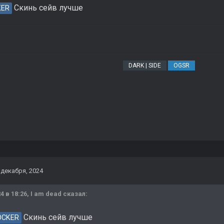
Скинь сейв лучше
KER
DARK | SIDE
OGSR
 декабря, 2024
4 в 18:26,
I am dead
сказал:
Скинь сейв лучше
OCKER