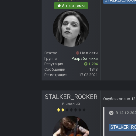
STALKER_ROC
Автор темы
Статус
Не в сети
Группа
Разработчики
Репутация
1 294
Сообщений
1843
Регистрация
17.02.2021
STALKER_ROCKER
Опубликовано
12
Бывалый
В 12.12.202
STALKER_R