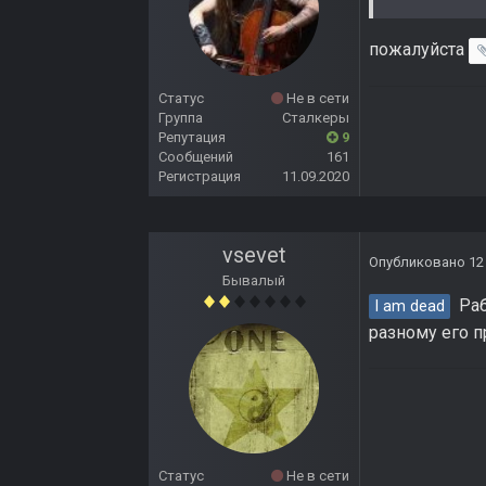
пожалуйста
Статус
Не в сети
Группа
Сталкеры
Репутация
9
Сообщений
161
Регистрация
11.09.2020
vsevet
Опубликовано
12
Бывалый
Рабо
I am dead
разному его п
Статус
Не в сети