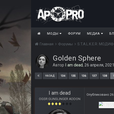
МОДЫ
ФОРУМ
МЕДИА
Б
Главная
Форумы
S.T.A.L.K.E.R. МО
Golden Sphere
Автор
I am dead
,
26 апреля, 202
134
135
136
137
138
НАЗАД
I am dead
Опубликовано
26
OGSR:GUNSLINGER ADDON