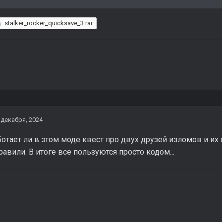
stalker_rocker_quicksave_3.rar
 декабря, 2024
тает ли в этом моде квест про двух друзей изломов и их 
равили. В итоге все пользуются просто кодом...