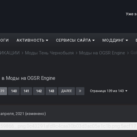
Уже з
ЛОГИ
АКТИВНОСТЬ
СЕРВИСЫ САЙТА
МОДДИНГ
Go
ДИФИКАЦИИ
Моды Тень Чернобыля
Моды на OGSR Engine
1
в
Моды на OGSR Engine
Страница 139 из 143
139
140
141
142
143
ДАЛЕЕ
 апреля, 2021
(изменено)