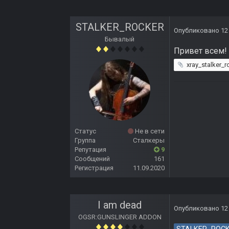
STALKER_ROCKER
Опубликовано
12
Бывалый
Привет всем! 
xray_stalker_r
Статус
Не в сети
Группа
Сталкеры
Репутация
9
Сообщений
161
Регистрация
11.09.2020
I am dead
Опубликовано
12
OGSR:GUNSLINGER ADDON