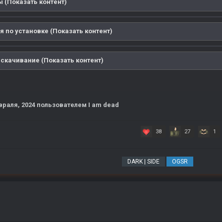
 (Показать контент)
 по установке (Показать контент)
 скачивание (Показать контент)
враля, 2024
пользователем I am dead
38
27
1
DARK | SIDE
OGSR