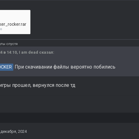
ker_rocker.rar
но
ты спустя
4 в 14:10,
I am dead
сказал:
При скачивании файлы вероятно побились
OCKER
 игры прошел, вернулся после тд
 декабря, 2024