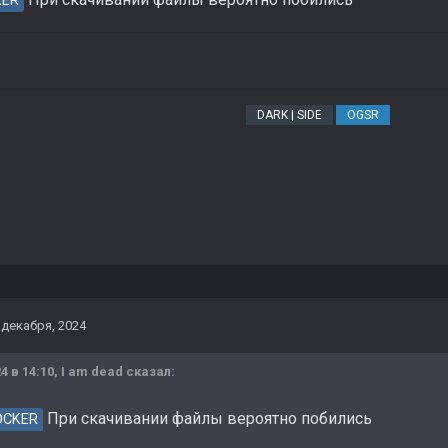
KER
DARK | SIDE
OGSR
 декабря, 2024
4 в 14:10,
I am dead
сказал:
При скачивании файлы вероятно побились
OCKER