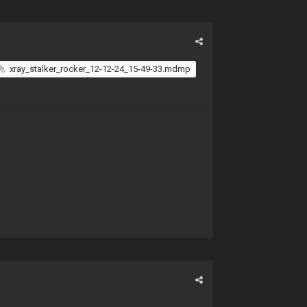
xray_stalker_rocker_12-12-24_15-49-33.mdmp