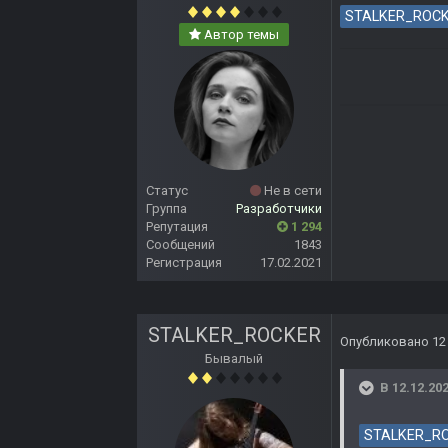
STALKER_ROC
Автор темы
Статус
Не в сети
Группа
Разработчики
Репутация
1 294
Сообщений
1843
Регистрация
17.02.2021
STALKER_ROCKER
Опубликовано
12
Бывалый
В 12.12.202
STALKER_R