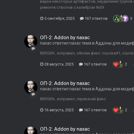
варке некоторых артефактов, неудаление трупов
ремонте стволов с калибром 9х39.
5 сентября, 2025
167 ответов
3
ОП-2: Addon by naxac
naxac
ответил
naxac
тема в
Аддоны для моди
BERGEN , исправил, обнови фикс: ссылка#1, ссыл
28 августа, 2025
167 ответов
2
ОП-2: Addon by naxac
naxac
ответил
naxac
тема в
Аддоны для моди
BERGEN , исправил, перекачай фикс
16 августа, 2025
167 ответов
2
ОП-2: Addon by naxac