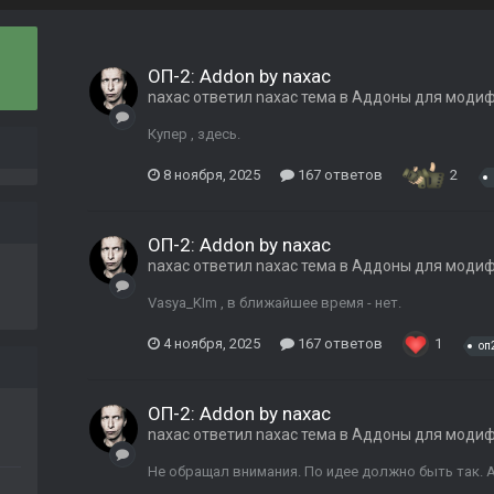
ОП-2: Addon by naxac
naxac
ответил
naxac
тема в
Аддоны для моди
Купер , здесь.
8 ноября, 2025
167 ответов
2
ОП-2: Addon by naxac
naxac
ответил
naxac
тема в
Аддоны для моди
Vasya_KIm , в ближайшее время - нет.
4 ноября, 2025
167 ответов
1
оп
ОП-2: Addon by naxac
naxac
ответил
naxac
тема в
Аддоны для моди
Не обращал внимания. По идее должно быть так. А