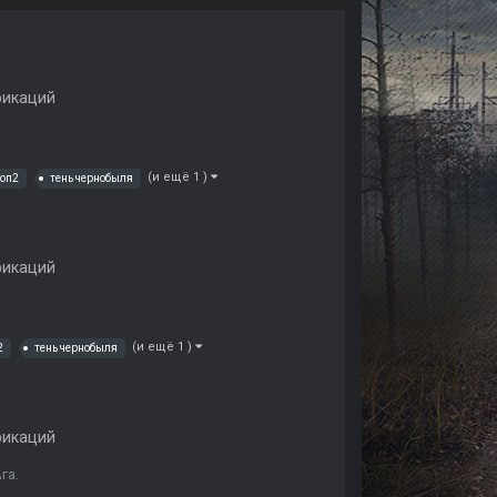
фикаций
(и ещё 1 )
оп2
тень чернобыля
фикаций
(и ещё 1 )
2
тень чернобыля
фикаций
га.