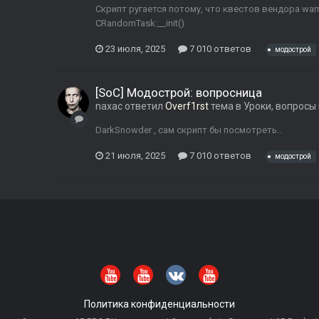
Скрипт ругается потому, что квестов вендора warri
CRandomTask:__init()
23 июля, 2025
7 010 ответов
модострой
[SoC] Модострой: вопросница
naxac
ответил
Overf1rst
тема в
Уроки, вопросы
DarkSnowder , сам скрипт бы посмотреть..
21 июля, 2025
7 010 ответов
модострой
Политика конфиденциальности