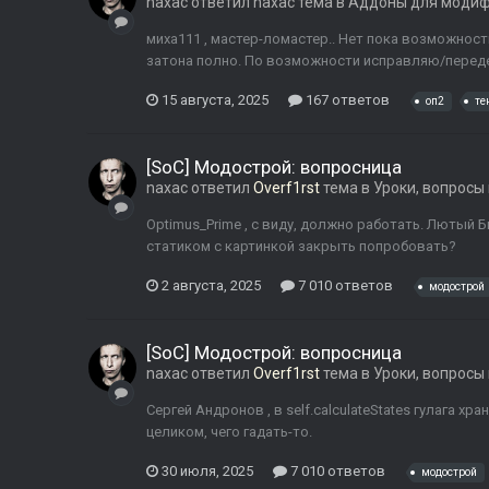
naxac
ответил
naxac
тема в
Аддоны для моди
миха111 , мастер-ломастер.. Нет пока возможност
затона полно. По возможности исправляю/пере
15 августа, 2025
167 ответов
оп2
те
[SoC] Модострой: вопросница
naxac
ответил
Overf1rst
тема в
Уроки, вопросы
Optimus_Prime , с виду, должно работать. Лютый Б
статиком с картинкой закрыть попробовать?
2 августа, 2025
7 010 ответов
модострой
[SoC] Модострой: вопросница
naxac
ответил
Overf1rst
тема в
Уроки, вопросы
Сергей Андронов , в self.calculateStates гулага хр
целиком, чего гадать-то.
30 июля, 2025
7 010 ответов
модострой