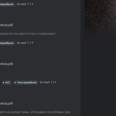
(и ещё 1 )
 чернобыля
фикаций
узнецов после квеста про компромат.
(и ещё 1 )
 чернобыля
фикаций
(и ещё 1 )
оп2
тень чернобыля
фикаций
найти в шапке темы. Исправил проблемы при