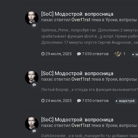
[SoC] Модострой: вопросница
naxac
ответил
Overf1rst
тема в
Уроки, вопросы
Optimus_Prime , попробуй так: Дополнено 2 минуты 
срабатывает функция abort в _g.script. Нужен рабо
Дополнено 17 минуты спустя Сергей Андронов , смо
29 июля, 2025
7 010 ответов
1
м
[SoC] Модострой: вопросница
naxac
ответил
Overf1rst
тема в
Уроки, вопросы
Лютый Бюрер , а откуда эта функция вызывается
24 июля, 2025
7 010 ответов
модострой
[SoC] Модострой: вопросница
naxac
ответил
Overf1rst
тема в
Уроки, вопросы
DarkSnowder , а в task_manager.ltx ты добавил таск