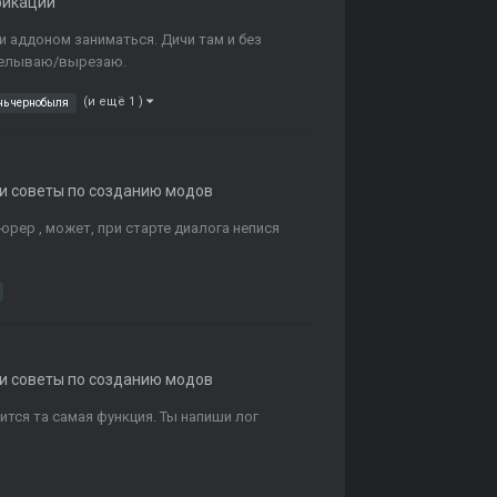
фикаций
и аддоном заниматься. Дичи там и без
делываю/вырезаю.
(и ещё 1 )
нь чернобыля
 и советы по созданию модов
юрер , может, при старте диалога непися
 и советы по созданию модов
анится та самая функция. Ты напиши лог