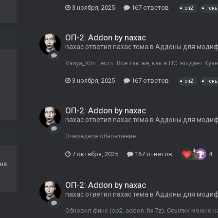
3 ноября, 2025
167 ответов
оп2
тень
ОП-2: Addon by naxac
naxac
ответил
naxac
тема в
Аддоны для моди
Vasya_KIm , есть. Все так же, как в НС: выдает К
3 ноября, 2025
167 ответов
оп2
тень
ОП-2: Addon by naxac
naxac
ответил
naxac
тема в
Аддоны для моди
Очередное обновление:
7 октября, 2025
167 ответов
4
не
ОП-2: Addon by naxac
naxac
ответил
naxac
тема в
Аддоны для моди
Обновил фикс (op2_addon_fix.7z). Ссылки можно 