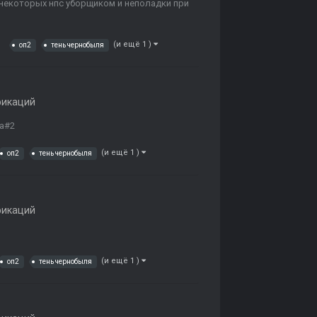
 некоторых нпс уборщиком и неполадки при
(и ещё 1 )
оп2
тень чернобыля
фикаций
ка#2
(и ещё 1 )
оп2
тень чернобыля
фикаций
(и ещё 1 )
оп2
тень чернобыля