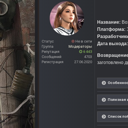
Название:
Воз
Платформа:
З
Разработчики
Статус
Не в сети
Дата выхода:
Группа
Модераторы
Репутация
6 443
Возвращение
Сообщений
4703
Регистрация
27.06.2020
заготовлено 
Особеннос
Полезная 
Список поб