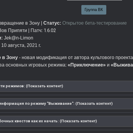
Группа ВК
вращение в Зону |
Статус:
Открытое бета-тестирование
1.6.02
ов Припяти | Патч:
:
Jek@n-Limon
10 августа, 2021 г.
 в Зону
- новая модификация от автора культового проект
два основных игровых режима:
«Приключение»
и
«Выжива
ти режимов: (Показать контент)
информация по режиму "Выживание": (Показать контент)
очных квестов как их начать: (Показать контент)