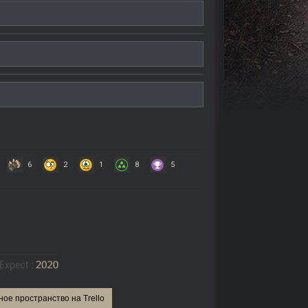
6
2
1
8
5
ное пространство на Trello