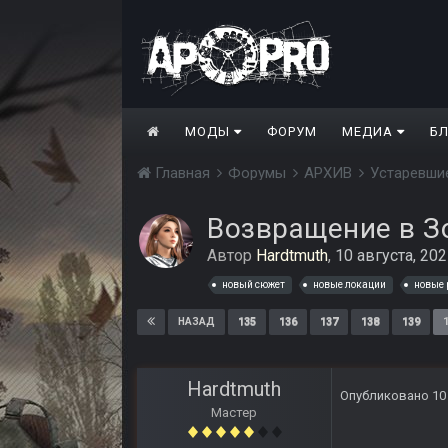
МОДЫ
ФОРУМ
МЕДИА
Б
Главная
Форумы
АРХИВ
Устаревши
Возвращение в З
Автор
Hardtmuth
,
10 августа, 20
новый сюжет
новые локации
новые
135
136
137
138
139
НАЗАД
Hardtmuth
Опубликовано
10
Мастер