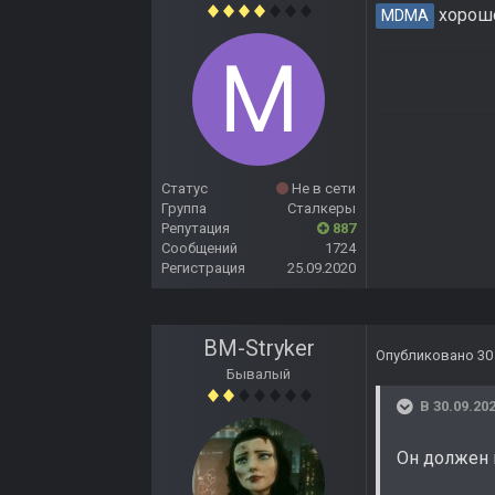
хорошо
MDMA
Статус
Не в сети
Группа
Сталкеры
Репутация
887
Сообщений
1724
Регистрация
25.09.2020
BM-Stryker
Опубликовано
30
Бывалый
В 30.09.202
Он должен в