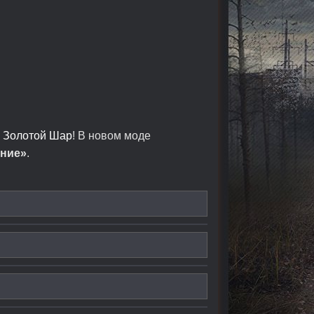
а
Золотой Шар
! В новом моде
ние»
.