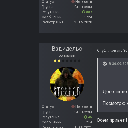
Статус
Не в сети
Группа
Сталкеры
Репутация
887
Сообщений
1724
Регистрация
25.09.2020
Вадидельс
Опубликовано
30
Бывалый
В 30.09.202
Дополнено 
Посмотрю на
Статус
Не в сети
Группа
Сталкеры
Репутация
45
Всем привет !
Сообщений
214
Регистрация
15.08.2021