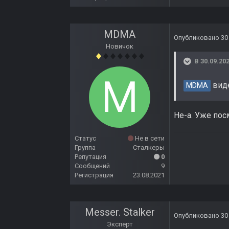
MDMA
Опубликовано
30
Новичок
В 30.09.202
виде
MDMA
Не-а. Уже пос
Статус
Не в сети
Группа
Сталкеры
Репутация
0
Сообщений
9
Регистрация
23.08.2021
Messer. Stalker
Опубликовано
30
Эксперт