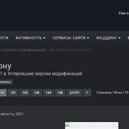
Уже з
ЛОГИ
АКТИВНОСТЬ
СЕРВИСЫ САЙТА
МОДДИНГ
Возвращение в Зону
е версии модификаций
ону
21
в
Устаревшие версии модификаций
 режимы
Страница 140 из 17
140
141
142
143
144
145
ДАЛЕЕ
 августа, 2021