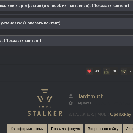
кальных артефактов (и способ их получения): (Показать контент)
 установка: (Показать контент)
: (Показать контент)
38
30
2
Как оформить тему
Правила форума
Вопросы по сайту
Лич