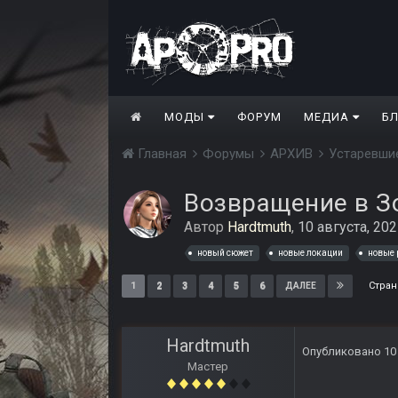
МОДЫ
ФОРУМ
МЕДИА
Б
Главная
Форумы
АРХИВ
Устаревши
Возвращение в З
Автор
Hardtmuth
,
10 августа, 20
новый сюжет
новые локации
новые
Стран
1
2
3
4
5
6
ДАЛЕЕ
Hardtmuth
Опубликовано
10
Мастер