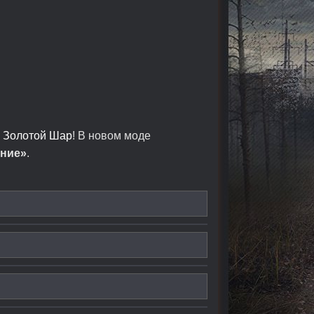
а
Золотой Шар
! В новом моде
ние»
.