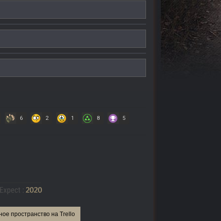
6
2
1
8
5
ное пространство на Trello