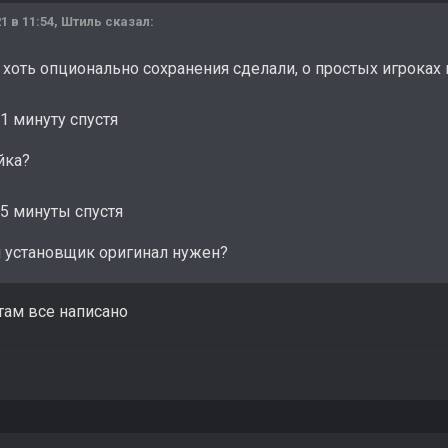
1 в 11:54,
Штиль
сказал:
о хоть опционально сохранения сделали, о простых игрока
1 минуту спустя
йка?
5 минуты спустя
й установщик оригинал нужен?
 там все написано