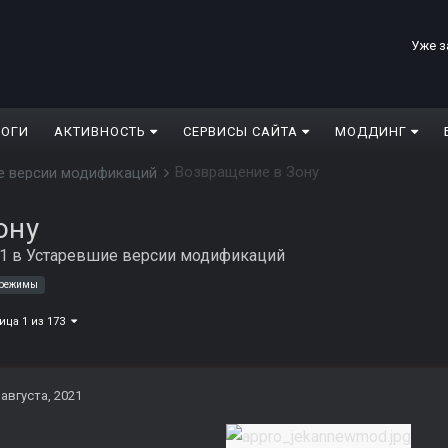
Уже з
ЛОГИ
АКТИВНОСТЬ
СЕРВИСЫ САЙТА
МОДДИНГ
Возвращение в Зону
е версии модификаций
ону
21
в
Устаревшие версии модификаций
 режимы
ица 1 из 173
 августа, 2021