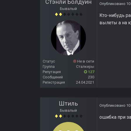
Стэнли Болдуин
Опубликовано
10
Бывалый
Кто-нибудь р
вылеты а на ю
Статус
Не в сети
Группа
Сталкеры
Репутация
127
Сообщений
230
Регистрация
24.04.2021
Штиль
Опубликовано
10
Бывалый
ошибка при за