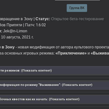
Группа ВК
вращение в Зону |
Статус:
Открытое бета-тестирование
1.6.02
ов Припяти | Патч:
:
Jek@n-Limon
10 августа, 2021 г.
 в Зону
- новая модификация от автора культового проект
два основных игровых режима:
«Приключение»
и
«Выжива
ти режимов: (Показать контент)
информация по режиму "Выживание": (Показать контент)
очных квестов как их начать: (Показать контент)