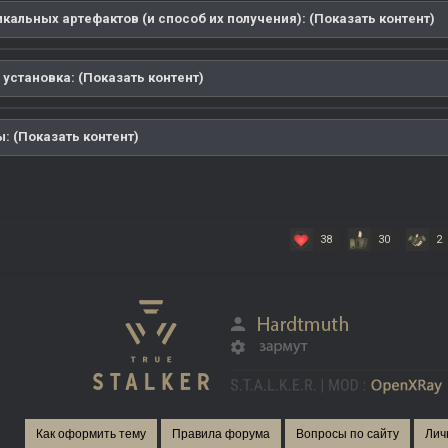
кальных артефактов (и способ их получения): (Показать контент)
 установка: (Показать контент)
: (Показать контент)
38
30
2
Как оформить тему
Правила форума
Вопросы по сайту
Лич