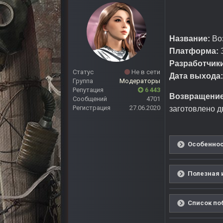
Название:
Воз
Платформа:
З
Разработчики
Статус
Не в сети
Дата выхода:
Группа
Модераторы
Репутация
6 443
Возвращение
Сообщений
4701
Регистрация
27.06.2020
заготовлено 
Особеннос
Полезная 
Список поб