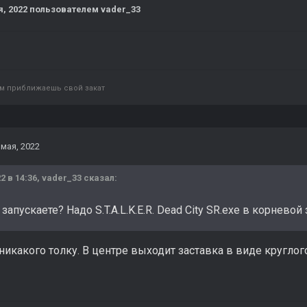
я, 2022
пользователем vader_33
ом приближаешь свой закат
 мая, 2022
2 в 14:36,
vader_33
сказал:
апускаете? Надо S.T.A.L.K.E.R. Dead City SR.exe в корневой з
 никакого толку. В центре выходит заставка в виде круглог