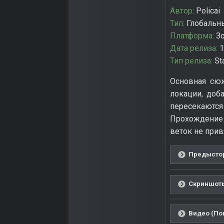
Автор:
Policai
Тип:
Глобальн
Платформа:
З
Дата релиза:
1
Тип релиза:
St
Основная сюж
локации, доб
пересекаютс
Прохождение 
веток не прив
Предыстор
Скриншоты
Видео (По