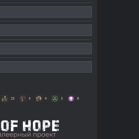
23
4
4
5
8