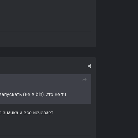
апускать (не в bin), это не тч
о значка и все исчезает