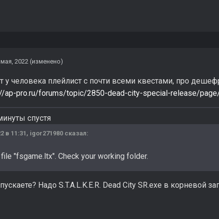
 мая, 2022
(изменено)
т у человека плейлист с почти всеми квестами, про дешеф
://ap-pro.ru/forums/topic/2850-dead-city-special-release/
минуты спустя
2 в 11:31,
igor271980
сказал:
file "fsgame.ltx". Check your working folder.
ускаете? Надо S.T.A.L.K.E.R. Dead City SR.exe в корневой запу