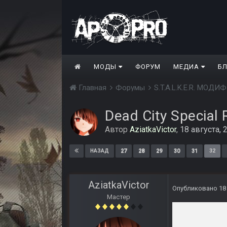
МОДЫ
ФОРУМ
МЕДИА
Б
Главная
Форумы
S.T.A.L.K.E.R. МО
Dead City Special 
Автор
AziatkaVictor
,
18 августа, 
27
28
29
30
31
32
НАЗАД
AziatkaVictor
Опубликовано
18
Мастер