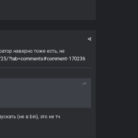
ратор наверно тоже есть, не
page/25/?tab=comments#comment-170236
скать (не в bin), это не тч