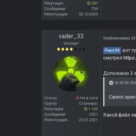
Репутация
281
Сообщений
704
Регистрация
02.10.2020
vader_33
Опубликовано
23
Эксперт
вот ту
Рико94
смотрел
https
Дополнено 3 
В 23.05.202
Cannot open 
Статус
Не в сети
Группа
Сталкеры
Репутация
1 145
Сообщений
2531
Какой файл зап
Регистрация
25.01.2021