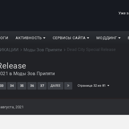
Уже з
ЛОГИ
АКТИВНОСТЬ
СЕРВИСЫ САЙТА
МОДДИНГ
Dead City Special Release
ДИФИКАЦИИ
Моды Зов Припяти
Release
2021
в
Моды Зов Припяти
Страница 32 из 81
33
34
35
36
37
ДАЛЕЕ
 августа, 2021