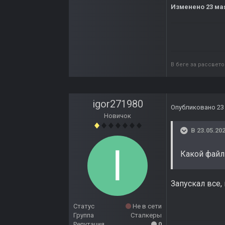
Изменено
23 ма
В беге за рассвет
igor271980
Опубликовано
23
Новичок
В 23.05.202
Какой файл з
Запускал все,
Статус
Не в сети
Группа
Сталкеры
Репутация
0