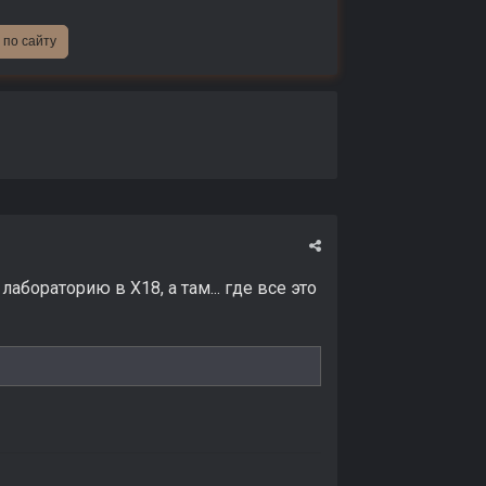
по сайту
бораторию в Х18, а там... где все это