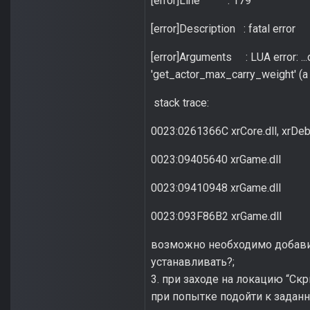
[error]Line : 179
[error]Description : fatal error
[error]Arguments : LUA error: .
'get_actor_max_carry_weight' (a 
stack trace:
0023:0261366C xrCore.dll, xrDebu
0023:09405640 xrGame.dll
0023:09410948 xrGame.dll
0023:093F86B2 xrGame.dll
возможно необходимо добави
устанавливать?;
3. при заходе на локацию “Ск
при попытке подойти к заданн