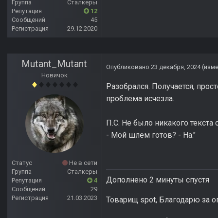
Группа
Сталкеры
Репутация
12
Сообщений
45
Регистрация
29.12.2020
Mutant_Mutant
Опубликовано
23 декабря, 2024
(изм
Новичок
Разобрался. Получается, прос
проблема исчезла.
П.С. Не было никакого текста 
- Мой шлем готов? - На."
Статус
Не в сети
Группа
Сталкеры
Дополнено 2 минуты спустя
Репутация
4
Сообщений
29
Регистрация
21.03.2023
Товарищ spot, Благодарю за о