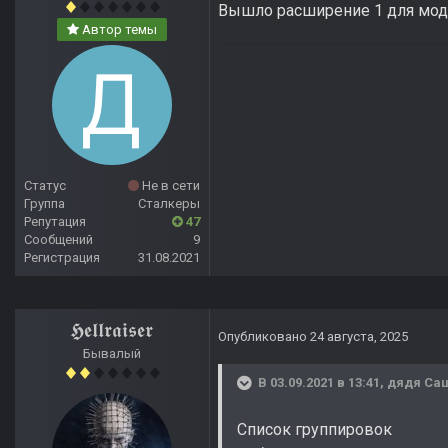
Вышло расширение 1 для мода
Автор темы
Статус
Не в сети
Группа
Сталкеры
Репутация
47
Сообщений
9
Регистрация
31.08.2021
𝕳𝖊𝖑𝖑𝖗𝖆𝖎𝖘𝖊𝖗
Опубликовано
24 августа, 2025
Бывалый
В 03.09.2021 в 13:41,
дядя Са
Список группировок