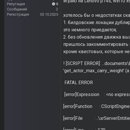
играю на Lenovo p14s, win10 x
Репутация
0
Сообщений
2
Регистрация
03.10.2025
хотелось бы о недостатках ска
1. билдовские локации дублир
это немного приедается;
2. без обновления движка вы
пришлось закомментировать п
кроме квестовых, которые не 
! [SCRIPT ERROR]: ...documents\
'get_actor_max_carry_weight' (a 
FATAL ERROR
[error]Expression : <no expres
[error]Function : CScriptEngine:
[error]File : ..\xrServerEntiti