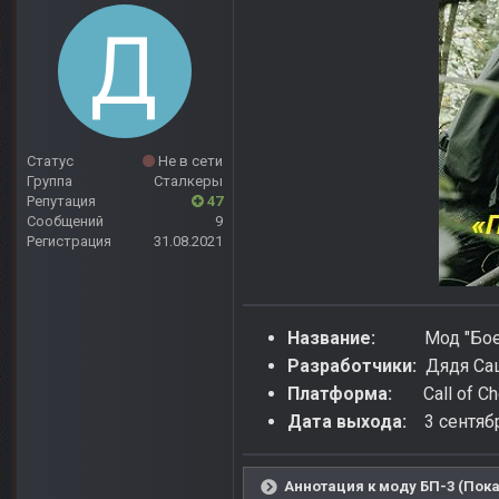
Статус
Не в сети
Группа
Сталкеры
Репутация
47
Сообщений
9
Регистрация
31.08.2021
Название:
Мод "Боевая
Разработчики:
Дядя Саш
Платформа:
Call of Che
Дата выхода:
3 сентябр
Аннотация к моду БП-3 (Пока