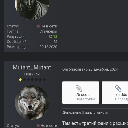
Статус
Не в сети
Группа
Сталкеры
Репутация
12
Сообщений
45
Регистрация
29.12.2020
Mutant_Mutant
Опубликовано
23 декабря, 2024
Новичок
75.scoc
75.dds
Недоступно
Недост
Дополнено 3 минуты спустя
Там есть третий файл с расшир
Статус
Не в сети