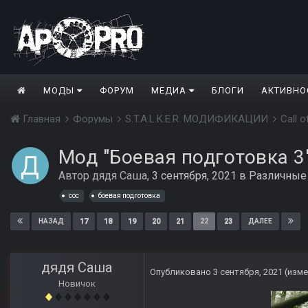
МОДЫ
ФОРУМ
МЕДИА
БЛОГИ
АКТИВНО
Главная
Форумы
S.T.A.L.K.E.R. МОДИФИКАЦИИ
Call 
Мод "Боевая подготовка 3
Автор
дядя Саша
,
3 сентября, 2021
в
Различные
coc
боевая подготовка
17
18
19
20
21
22
23
НАЗАД
ДАЛЕЕ
дядя Саша
Опубликовано
3 сентября, 2021
(изме
Новичок