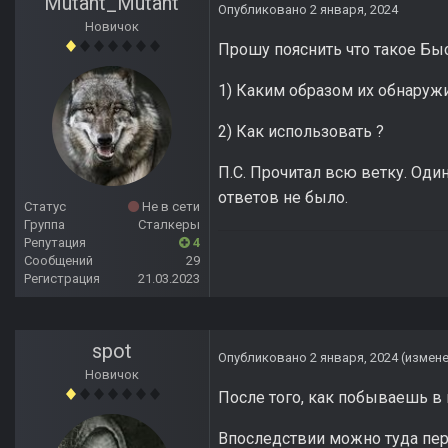
Mutant_Mutant
Опубликовано
2 января, 2024
Новичок
Прошу пояснить что такое Б
1) Каким образом их обнаруж
2) Как использовать ?
П.С. Прочитал всю ветку. Од
ответов не было.
Статус
Не в сети
Группа
Сталкеры
Репутация
4
Сообщений
29
Регистрация
21.03.2023
spot
Опубликовано
2 января, 2024
(измен
Новичок
После того, как побываешь в 
Впоследствии можно туда пер