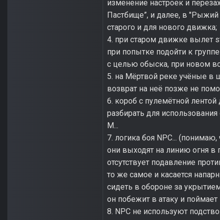
изменение настроек и перезах
Пастбище”, и далее, в "Рыжий 
старого и для нового движка;
4. при старом движке вылет st
при попытке подойти к группе
с целью обыска, при новом вс
5. на Мёртвой реке учёные в 
возврат на неё позже не помо
6. короб с пулемётной лентой 
разбирать для использования
М...
7. логика боя NPC... (понимаю
они выходят на линию огня в п
отсутствует подавление проти
то же самое и касается напар
сидеть в обороне за укрытие
он побежит в атаку и поймае
8. NPC не используют подствол