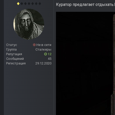
Куратор предлагает отдыхать
Статус
Не в сети
Группа
Сталкеры
Репутация
12
Сообщений
45
Регистрация
29.12.2020