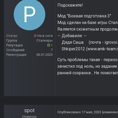
Подскажите!
Мод "Боевая подготовка 3"
Мод сделан на базе игры Стал
Является сюжетным продолжен
-- Добавили: --
Статус
Не в сети
Группа
Сталкеры
Дядя Саша (почта - igrovoi_
Репутация
1
Shkiper2012 (www.amk-team.ru
Сообщений
7
Регистрация
06.01.2023
Суть проблемы такая - перехо
зачистил под ноль, но задани
ранней сохранки... Не помогае
spot
Опубликовано
17 мая, 2023
(изменен
Новичок