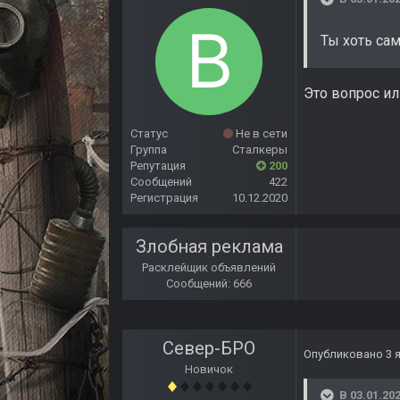
Ты хоть сам
Это вопрос и
Статус
Не в сети
Группа
Сталкеры
Репутация
200
Сообщений
422
Регистрация
10.12.2020
Злобная реклама
Расклейщик объявлений
Сообщений: 666
Север-БРО
Опубликовано
3 
Новичок
В 03.01.202