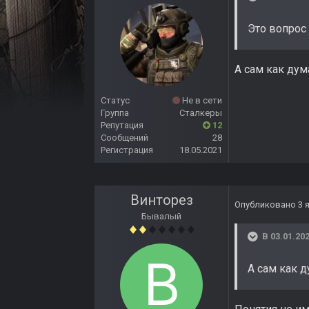
Это вопрос
А сам как дум
Статус
Не в сети
Группа
Сталкеры
Репутация
12
Сообщений
28
Регистрация
18.05.2021
Винторез
Опубликовано
3 
Бывалый
В 03.01.202
А сам как 