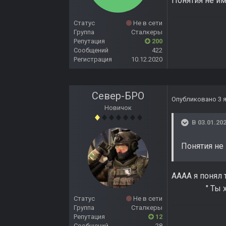
Понятия не им
Статус
Не в сети
Группа
Сталкеры
Репутация
200
Сообщений
422
Регистрация
10.12.2020
Север-БРО
Опубликовано
3 
Новичок
В 03.01.202
Понятия не 
ААА
" Ты хоть са
Статус
Не в сети
Группа
Сталкеры
Репутация
12
Сообщений
28