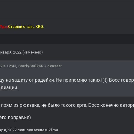
Tube
Старый сталк. KRG.
января, 2022
(изменено)
2 в 12:43,
StariyStalkKRG
сказал:
у на защиту от радейки. Не припомню таких! ))) Босс говори
адиации.
 прям из рюкзака, не было такого арта. Босс конечно автори
его поправил)
аря, 2022
пользователем Zima