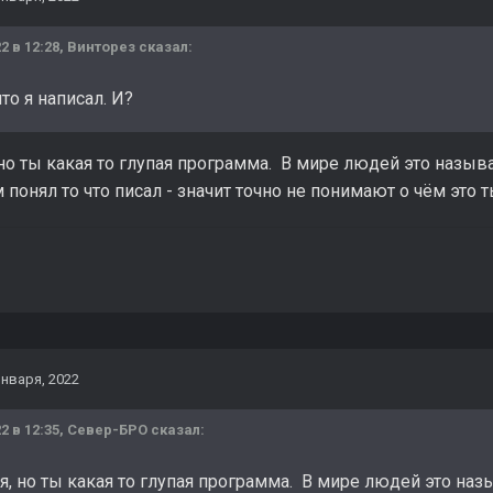
2 в 12:28,
Винторез
сказал:
что я написал. И?
но ты какая то глупая программа. В мире людей это называ
 понял то что писал - значит точно не понимают о чём это т
января, 2022
2 в 12:35,
Север-БРО
сказал:
, но ты какая то глупая программа. В мире людей это наз