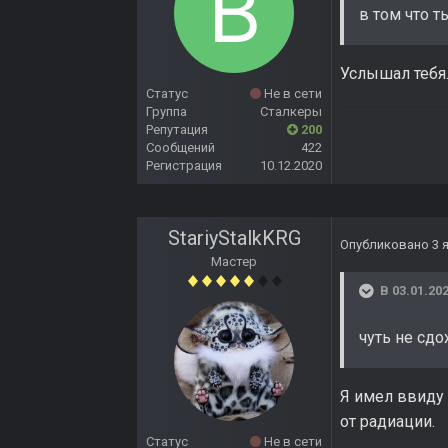
в том что т
Услышал тебя
Статус
Не в сети
Группа
Сталкеры
Репутация
200
Сообщений
422
Регистрация
10.12.2020
StariyStalkKRG
Опубликовано
3 
Мастер
В 03.01.202
чуть не сдо
Я имел ввиду 
от радиации.
Статус
Не в сети