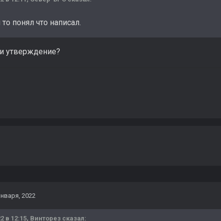
 то понял что написал.
ли утверждение?
января, 2022
2 в 12:15,
Винторез
сказал: