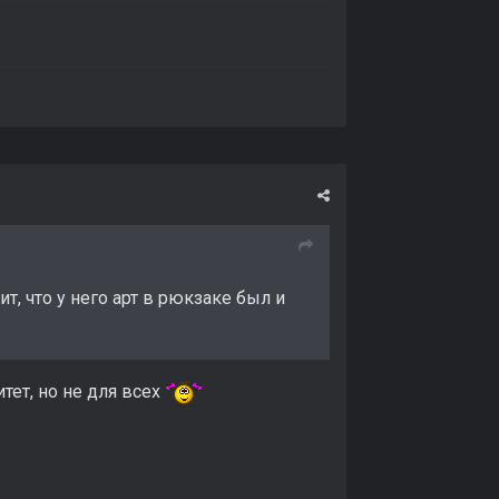
т, что у него арт в рюкзаке был и
тет, но не для всех