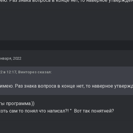
ею. Раз знака вопроса в конце нет, то наверное утвержден
января, 2022
2 в 12:17,
Винторез
сказал:
имею. Раз знака вопроса в конце нет, то наверное утверж
А я понял ты пр
м то понял что написал?! " Вот так понятней?