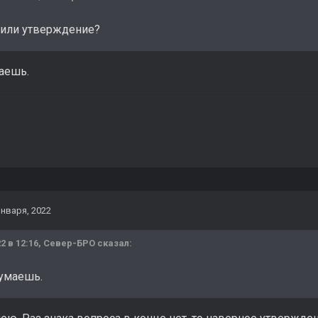
 или утверждение?
аешь.
января, 2022
2 в 12:16,
Север-БРО
сказал:
думаешь.