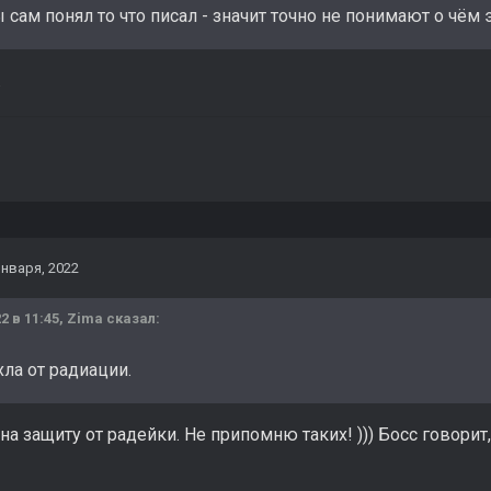
ы сам понял то что писал - значит точно не понимают о чём э
.
января, 2022
2 в 11:45,
Zima
сказал:
хла от радиации.
на защиту от радейки. Не припомню таких! ))) Босс говорит,