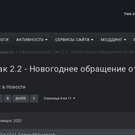
Уже з
ЛОГИ
АКТИВНОСТЬ
СЕРВИСЫ САЙТА
МОДДИНГ
Объединенный Пак 2.2 - Новогоднее обращение от ав
овости
к 2.2 - Новогоднее обращение о
2
в
Новости
Страница 4 из 11
9
ДАЛЕЕ
января, 2022
2 в 12:11,
Север-БРО
сказал: