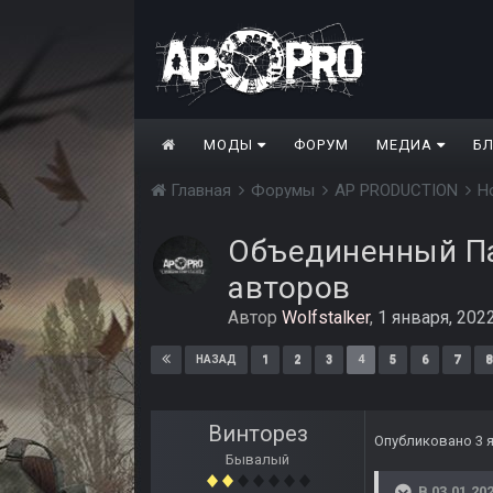
МОДЫ
ФОРУМ
МЕДИА
Б
Главная
Форумы
AP PRODUCTION
Н
Объединенный Па
авторов
Автор
Wolfstalker
,
1 января, 202
1
2
3
4
5
6
7
8
НАЗАД
Винторез
Опубликовано
3 
Бывалый
В 03.01.202