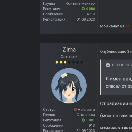
Группа
Контент-мейкер
Репутация
4 086
Сообщений
4719
Регистрация
01.08.2020
Мой канал на
You
Zima
Опубликовано
3 
Опытный
В 03.01.202
Я имел ввид
спасал от р
От радиации и
Статус
Не в сети
Группа
Сталкеры
(мож он сам ч
Репутация
1 001
Сообщений
913
Изменено
3 янв
Регистрация
31.08.2020