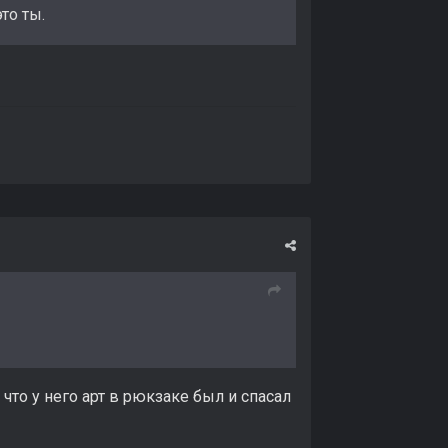
то ты.
 что у него арт в рюкзаке был и спасал