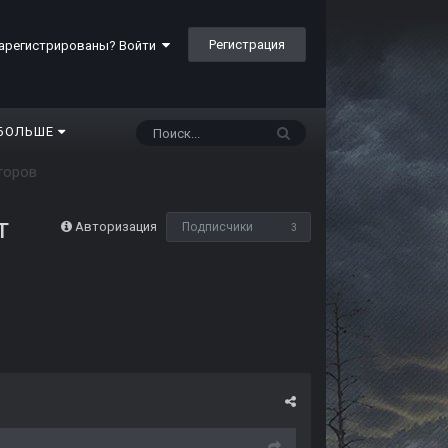
Регистрация
арегистрированы? Войти
БОЛЬШЕ
торов
т
Авторизация
Подписчики
3