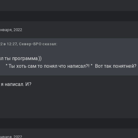
января, 2022
2 в 12:27,
Север-БРО
сказал:
А я понял ты пр
 сам то понял что написал?! " Вот так понятней?
 я написал. И?
января, 2022