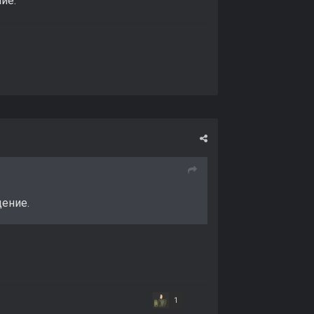
ие.
дение.
ограмма.))
1