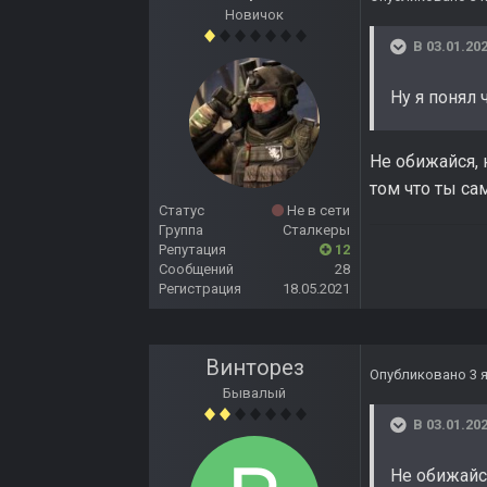
Новичок
В 03.01.202
Ну я понял 
Не обижайся, 
том что ты сам
Статус
Не в сети
Группа
Сталкеры
Репутация
12
Сообщений
28
Регистрация
18.05.2021
Винторез
Опубликовано
3 
Бывалый
В 03.01.202
Не обижайся