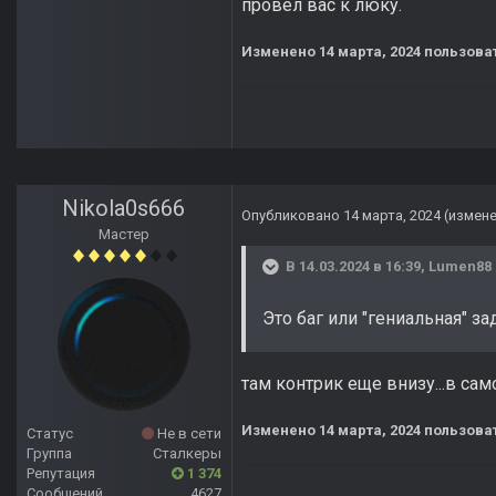
провёл вас к люку.
Изменено
14 марта, 2024
пользоват
Nikola0s666
Опубликовано
14 марта, 2024
(измен
Мастер
В 14.03.2024 в 16:39,
Lumen88
Это баг или "гениальная" з
там контрик еще внизу...в сам
Изменено
14 марта, 2024
пользоват
Статус
Не в сети
Группа
Сталкеры
Репутация
1 374
Сообщений
4627