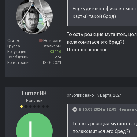
Ещё удивляет фича во многи
карты) такой бред)
То есть реакция мутантов, це
Статус
Не в сети
полакомиться это бред?)
Группа
Сталкеры
Потешно конечно.
Репутация
116
Сообщений
274
Регистрация
13.02.2021
Lumen88
Опубликовано
15 марта, 2024
Новичок
В 15.03.2024 в 12:03,
Нециад
с
То есть реакция мутантов,
полакомиться это бред?)