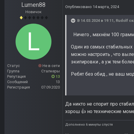
Lumen88
Опубликовано
14 марта, 2024
Новичок
В 14.03.2024 в 19:11,
Rudolf
ск
Ничего , махнём 100 грамм
Один из самых стабильных 
можно настроить , что выле
экипировки , а уж тем бол
Статус
Не в сети
Группа
Сталкеры
Ребят без обид , не ваш мод
Репутация
13
Сообщений
13
Регистрация
07.09.2020
Да никто не спорит про стаби
хорош
но технические мом
👍
Дополнено 6 минуты спустя