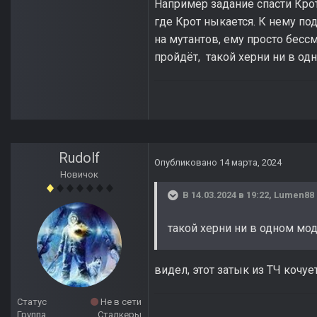
Например задание спасти Крота
где Крот ныкается. К нему под
на мутантов, ему просто бессм
пройдёт, такой херни ни в од
Rudolf
Опубликовано
14 марта, 2024
Новичок
В 14.03.2024 в 19:22,
Lumen88
такой херни ни в одном мо
видел, этот затык из ТЧ кочуе
Статус
Не в сети
Группа
Сталкеры