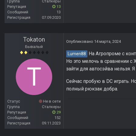
Группа
Сталкеры
Репутация
13
Сообщений
13
Регистрация
07.09.2020
Tokaton
Опубликовано
14 марта, 2024
Бывалый
На Агропроме с конт
Lumen88
Но это мелочь в сравнении с 
зайти для автосэйва нельзя. 
Сейчас пробую в DC играть. Но
полный рюкзак добра.
Статус
Не в сети
Группа
Сталкеры
Репутация
29
Сообщений
152
Регистрация
09.11.2023