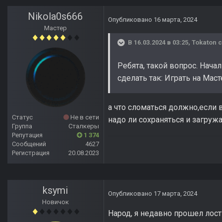
Nikola0s666
Опубликовано
16 марта, 2024
Мастер
В 16.03.2024 в 03:25,
Tokaton
с
Ребята, такой вопрос. Начал
сделать так: Играть на Мас
а что сломаться должно,если 
Статус
Не в сети
надо ли сохраняться и загруж
Группа
Сталкеры
Репутация
1 374
Сообщений
4627
Регистрация
20.08.2023
ksymi
Опубликовано
17 марта, 2024
Новичок
Народ, я недавно прошел лост