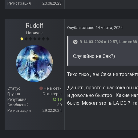
Регистрация
20.08.2023
Rudolf
Опубликовано
14 марта, 2024
Новичок
В 14.03.2024 в 19:57,
Lumen88
Случайно не Сяк?)
Тихо тихо , вы Сяка не трогайт
Да нет , просто с наскока он н
Статус
Не в сети
Группа
Сталкеры
и довольно быстро . Какие на
Репутация
19
было. Может это в LA DC ? т
Сообщений
39
Регистрация
29.02.2024