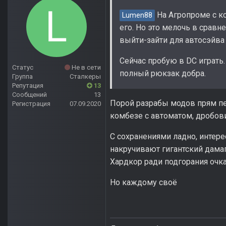
На Агропроме с ко
Lumen88
его. Но это мелочь в сравн
выйти-зайти для автосэйва 
Сейчас пробую в DC играть.
Статус
Не в сети
полный рюкзак добра.
Группа
Сталкеры
Репутация
13
Сообщений
13
Порой разрабы модов прям пе
Регистрация
07.09.2020
комбезе с автоматом, дробови
С сохранениями ладно, интер
накручивают гигантский дамаг
Хардкор ради подгорания очка
Но каждому своё