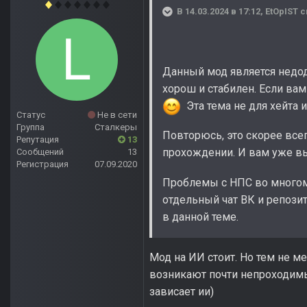
В 14.03.2024 в 17:12,
EtOpIST
с
Данный мод является недод
хорош и стабилен. Если ва
Эта тема не для хейта 
Статус
Не в сети
Группа
Сталкеры
Повторюсь, это скорее все
Репутация
13
прохождении. И вам уже вы
Сообщений
13
Регистрация
07.09.2020
Проблемы с НПС во много
отдельный чат ВК и репози
в данной теме.
Мод на ИИ стоит. Но тем не м
возникают почти непроходимые
зависает ии)