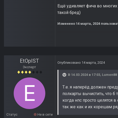
Ещё удивляет фича во многих 
такой бред)
Изменено
14 марта, 2024
пользова
EtOpIST
Опубликовано
14 марта, 2024
Эксперт
В 14.03.2024 в 17:03,
Lumen88
Т.е. я наперёд должен пред
полкарты вычистить, что б 
когда нпс просто целятся в
так же как и их корешам ря
Статус
Не в сети