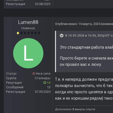
Регистрация
20.08.2023
Lumen88
Опубликовано
14 марта, 2024
(измен
Новичок
В 14.03.2024 в 16:56,
EtOpIST
с
Это стандартная работа ал
Просто берете и сначала ак
он провёл вас к люку.
Статус
Не в сети
Группа
Сталкеры
Т.е. я наперёд должен предуг
Репутация
13
полкарты вычистить, что б та
Сообщений
13
когда нпс просто целятся в од
Регистрация
07.09.2020
как и их корешам рядом) тако
Дополнено 8 минуты спустя