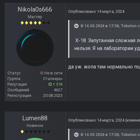
Nikola0s666
Опубликовано
14 марта, 2024
Мастер
В 14.03.2024 в 17:58,
Tokaton
с
X-18. Запутанная сложная л
нельзя. Я на лаборатории у
да уж. жопа там нормально под
Статус
Не в сети
Группа
Сталкеры
Репутация
1 374
Сообщений
4627
Регистрация
20.08.2023
Lumen88
Опубликовано
14 марта, 2024
(измен
Новичок
В 14.03.2024 в 17:58,
Tokaton
с