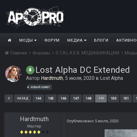
МОДЫ
ФОРУМ
МЕДИА
БЛОГИ
АКТИВНО
Главная
Форумы
S.T.A.L.K.E.R. МОДИФИКАЦИИ
Моды
Lost Alpha DC Extended
Автор
Hardtmuth
,
5 июля, 2020
в
Lost Alpha
новый сюжет
144
145
146
147
148
149
150
151
НАЗАД
Hardtmuth
Опубликовано
5 июля, 2020
Мастер