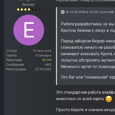
Опубликовано
14 марта, 2024
(измен
Эксперт
В 14.03.2024 в 16:39,
Lumen88
Ребята разработчики, ну вы
Кротом, бежим к люку в по
Перед забором бюрер накид
становится) ничего не разоб
Статус
Не в сети
начинают атаковать Крота, 
Группа
Сталкеры
попытке обстрелять мутанто
Репутация
690
Сообщений
1402
Меченого мутит от псивозд
Регистрация
27.05.2022
Это баг или "гениальная" з
Это стандартная работа алайф
животных со всей карты
Просто берете и сначала аккур