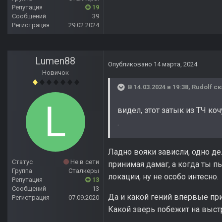
Репутация
19
Сообщений
39
Регистрация
29.02.2024
Lumen88
Опубликовано
14 марта, 2024
Новичок
В 14.03.2024 в 19:38,
Rudolf
ск
видел, этот затык из ТЧ ко
.
Ладно вояки зависли, одно дел
Статус
Не в сети
принимая дамаг, а когда ты п
Группа
Сталкеры
локации, ну не особо интесно.
Репутация
13
Сообщений
13
Да и какой гений впервые при
Регистрация
07.09.2020
Какой зверь побежит на выстр