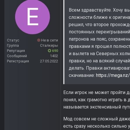
Всем здравствуйте. Хочу в
сложности ближе к оригин
решил, что второе прохожд
постоянных переигрываний.
патронов на пояс, сохранен
Статус
Не в сети
Группа
Сталкеры
правками я прошел полност
Репутация
690
и вылета на Северных холм
Сообщений
1402
правки, но на всякий случай
Регистрация
27.05.2022
делать. Правки активирова
скачивание:
https://mega.n
Если игрок не может пройти д
понял, как грамотно играть в
называется экстенсивный путь
Мод совсем не сложный даже н
есть сразу несколько сильно