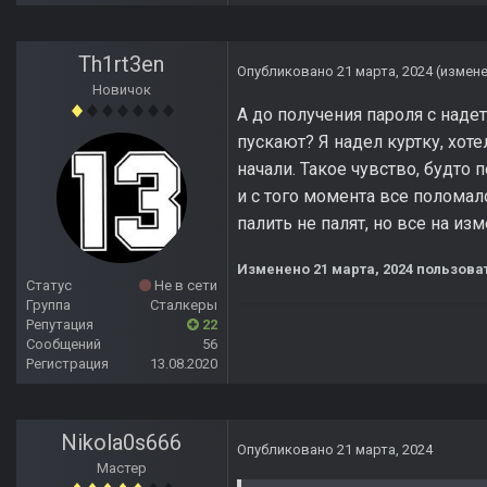
Th1rt3en
Опубликовано
21 марта, 2024
(измен
Новичок
А до получения пароля с наде
пускают? Я надел куртку, хот
начали. Такое чувство, будто
и с того момента все поломало
палить не палят, но все на из
Изменено
21 марта, 2024
пользоват
Статус
Не в сети
Группа
Сталкеры
Репутация
22
Сообщений
56
Регистрация
13.08.2020
Nikola0s666
Опубликовано
21 марта, 2024
Мастер