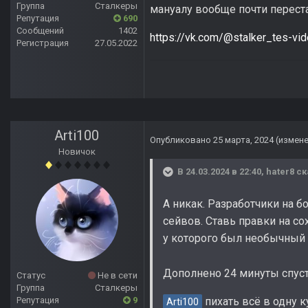
Группа
Сталкеры
мануалу вообще почти перест
Репутация
690
Сообщений
1402
https://vk.com/@stalker_tes-vi
Регистрация
27.05.2022
Arti100
Опубликовано
25 марта, 2024
(измен
Новичок
В 24.03.2024 в 22:40,
hater8
ск
А никак. Разработчики на 
сейвов. Ставь правки на со
у которого был необычный 
Дополнено 24 минуты спус
Статус
Не в сети
Группа
Сталкеры
Репутация
9
пихать всё в одну к
Arti100