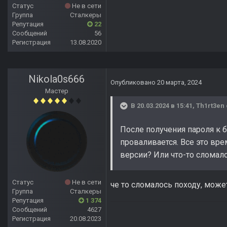
Статус
Не в сети
Группа
Сталкеры
Репутация
22
Сообщений
56
Регистрация
13.08.2020
Nikola0s666
Опубликовано
20 марта, 2024
Мастер
В 20.03.2024 в 15:41,
Th1rt3en
После получения пароля к 
проваливается. Все это вре
версии? Или что-то сломало
Статус
Не в сети
че то сломалось походу, може
Группа
Сталкеры
Репутация
1 374
Сообщений
4627
Регистрация
20.08.2023