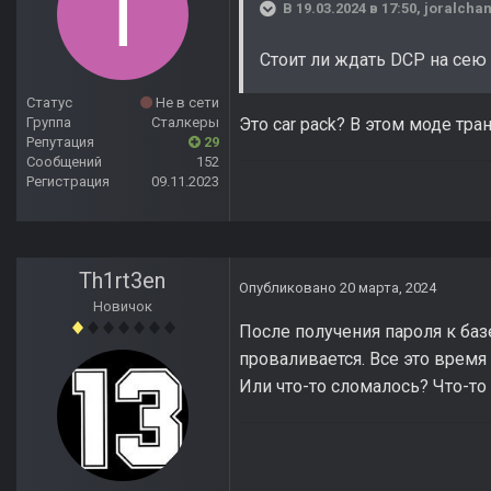
В 19.03.2024 в 17:50,
joralcha
Стоит ли ждать DCP на сею
Статус
Не в сети
Это car pack? В этом моде тран
Группа
Сталкеры
Репутация
29
Сообщений
152
Регистрация
09.11.2023
Th1rt3en
Опубликовано
20 марта, 2024
Новичок
После получения пароля к ба
проваливается. Все это время 
Или что-то сломалось? Что-то