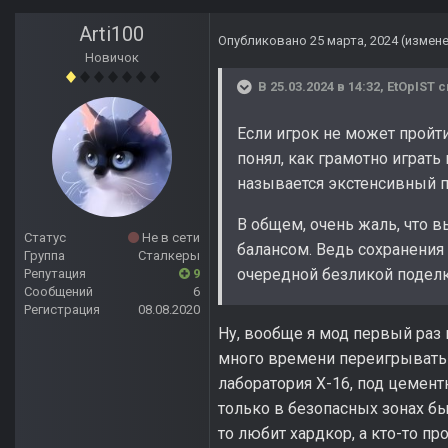
Arti100
Опубликовано
25 марта, 2024
(измен
Новичок
В 25.03.2024 в 14:32,
EtOpIST
с
Если игрок не может пройти
понял, как грамотно играт
называется экстенсивный пу
В общем, очень жаль, что 
Статус
Не в сети
балансом. Ведь сохранения
Группа
Сталкеры
очередной безликой поделк
Репутация
9
Сообщений
6
Регистрация
08.08.2020
Ну, вообще я мод первый раз 
много времени переигрывать о
лаборатория Х-16, под цемент
только в безопасных зонах бы
то любит хардкор, а кто-то пр