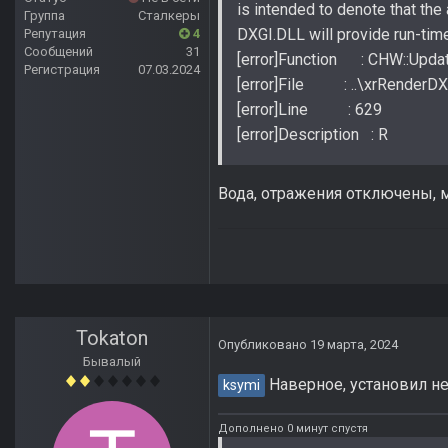
is intended to denote that the 
Группа
Сталкеры
DXGI.DLL will provide run-time
Репутация
4
Сообщений
31
[error]Function : CHW::Upd
Регистрация
07.03.2024
[error]File : ..\xrRenderD
[error]Line : 629
[error]Description : R
Вода, отражения отключены, м
Tokaton
Опубликовано
19 марта, 2024
Бывалый
Наверное, установил н
ksymi
Дополнено 0 минут спустя