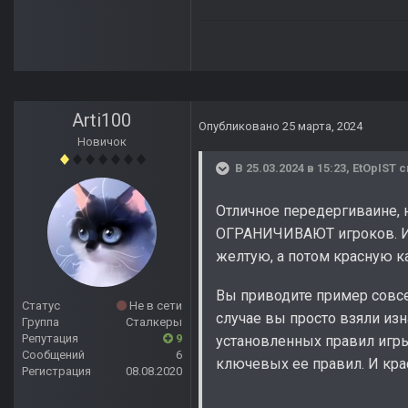
Arti100
Опубликовано
25 марта, 2024
Новичок
В 25.03.2024 в 15:23,
EtOpIST
с
Отличное передергиваине, 
ОГРАНИЧИВАЮТ игроков. И е
желтую, а потом красную к
Вы приводите пример совсе
Статус
Не в сети
случае вы просто взяли из
Группа
Сталкеры
Репутация
9
установленных правил игры.
Сообщений
6
ключевых ее правил. И кра
Регистрация
08.08.2020