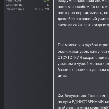
бездумно пробивая лбом ст
Репутация
9
Сообщений
6
новым способом. То есть и
Регистрация
08.08.2020
повторно переигрывать, пот
даже без сохранений учитс
система сейв-зон, когда 
Так можно и в футбол играт
экономика, урон, живучесть
ОТСУТСТВИЯ сохранений вез
уставом в чужой монастыр
базовых правил в данном к
игры.
Хм, безусловно. Только во
по сути ЕДИНСТВЕННЫЙ мод
выбирать в этом моде М