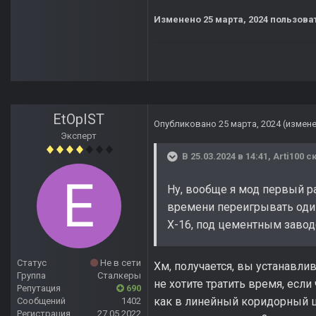
Изменено
25 марта, 2024
пользоват
EtOpIST
Опубликовано
25 марта, 2024
(измен
Эксперт
В 25.03.2024 в 14:41,
Arti100
ск
Ну, вообще я мод первый р
времени переигрывать один 
Х-16, под цементным завод
Статус
Не в сети
Хм, получается, вы устанавл
Группа
Сталкеры
не хотите тратить время, если
Репутация
690
как в линейный коридорный шу
Сообщений
1402
Регистрация
27.05.2022