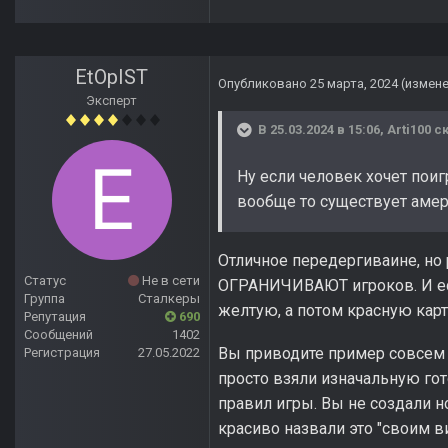
EtOpIST
Опубликовано
25 марта, 2024
(измен
Эксперт
В 25.03.2024 в 15:06,
Arti100
ск
Ну если человек хочет поигр
вообще то существует амер
Отличное передергиваине, но
Статус
Не в сети
ОГРАНИЧИВАЮТ игроков. И есл
Группа
Сталкеры
желтую, а потом красную кар
Репутация
690
Сообщений
1402
Вы приводите пример совсем 
Регистрация
27.05.2022
просто взяли изначальную го
правил игры. Вы не создали н
красиво назвали это "своим 