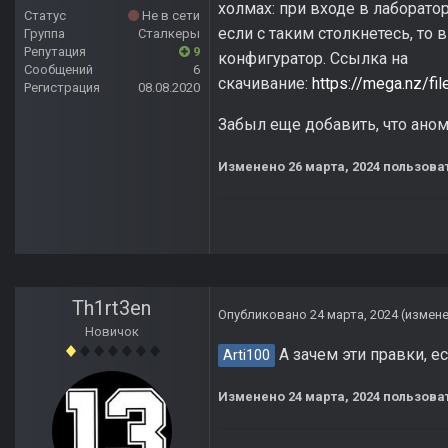
холмах: при входе в лаборато
Статус
Не в сети
если с таким столкнетесь, то 
Группа
Сталкеры
Репутация
9
конфигуратор. Ссылка на
Сообщений
6
скачивание:
https://mega.nz/
Регистрация
08.08.2020
Забыл еще добавить, что аном
Изменено
26 марта, 2024
пользоват
Th1rt3en
Опубликовано
24 марта, 2024
(измен
Новичок
А зачем эти правки, е
Arti100
Изменено
24 марта, 2024
пользоват