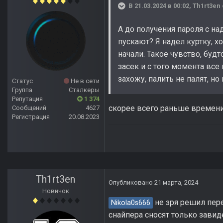
В 21.03.2024 в 00:02,
Th1rt3en
А до получения пароля с н
пускают? Я надел куртку, 
начали. Такое чувство, буд
засек и с того момента все 
захожу, палить не палят, но
Статус
Не в сети
Группа
Сталкеры
Репутация
1 374
скорее всего раньше времени 
Сообщений
4627
Регистрация
20.08.2023
Th1rt3en
Опубликовано
21 марта, 2024
Новичок
не зря решил пере
Nikola0s666
снайпера сносят только завид