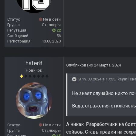
Статус
Не в сети
Группа
Сталкеры
Репутация
22
Сообщений
56
Регистрация
13.08.2020
hater8
Опубликовано
24 марта, 2024
Новичок
В 19.03.2024 в 17:55,
ksymi
ска
Не знает случайно никто по
Вода, отражения отключены,
А никак. Разработчики на бо
Статус
Не в сети
Группа
Сталкеры
сейвов. Ставь правки на сохра
Репутация
45