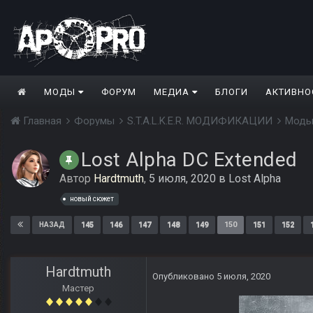
МОДЫ
ФОРУМ
МЕДИА
БЛОГИ
АКТИВНО
Главная
Форумы
S.T.A.L.K.E.R. МОДИФИКАЦИИ
Моды
Lost Alpha DC Extended
Автор
Hardtmuth
,
5 июля, 2020
в
Lost Alpha
новый сюжет
145
146
147
148
149
150
151
152
НАЗАД
Hardtmuth
Опубликовано
5 июля, 2020
Мастер