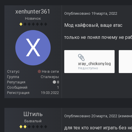
xenhunter361
Опубликовано
19 марта, 2022
Новичок
Мод кайфовый, ваще атас
только не понял почему не ра
xray_chickony.log
Недоступно
Статус
Не в сети
Группа
Сталкеры
Репутация
0
Сообщений
1
Регистрация
19.03.2022
Штиль
Опубликовано
20 марта, 2022
(измен
Бывалый
для тех кто хочет играть без 