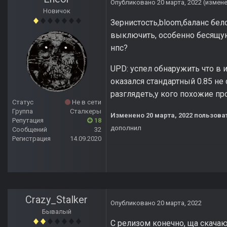
Опубликовано
20 марта, 2022
(измен
Новичок
Зернистость,bloom,баланс бело
выключить, особенно бесящую 
нпс?
UPD: успел обнаружить что в 
оказался стандартный 0.85 не 
разглядеть,у кого похожие п
Статус
Не в сети
Группа
Сталкеры
Изменено
20 марта, 2022
пользова
Репутация
18
дополнил
Сообщений
32
Регистрация
14.09.2020
Crazy_Stalker
Опубликовано
20 марта, 2022
Бывалый
С релизом конечно, ща скачаю