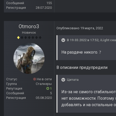
Сообщений
155
Регистрация
28.07.2020
Otmoro3
Опубликовано
19 марта, 2022
Новичок
В 19.03.2022 в 17:52,
iLight
ска
На раздаче никого.
?
В описании предупредили
Статус
Не в сети
Цитата
Группа
Сталкеры
Репутация
1
Из-за не самого стабильног
Сообщений
5
Регистрация
05.08.2020
нет возможности. Поэтому п
добавлять и на остальные о