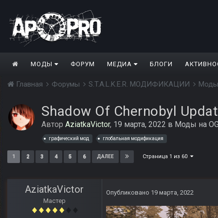
МОДЫ
ФОРУМ
МЕДИА
БЛОГИ
АКТИВНО
Главная
Форумы
S.T.A.L.K.E.R. МОДИФИКАЦИИ
Моды
Shadow Of Chernobyl Updat
Автор
AziatkaVictor
,
19 марта, 2022
в
Моды на OG
графический мод
глобальная модификация
Страница 1 из 60
1
2
3
4
5
6
ДАЛЕЕ
AziatkaVictor
Опубликовано
19 марта, 2022
Мастер