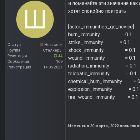
и поменяйте эти значения как
хотят спокойно поиграть
[actor_immunities_gd_novice]
burn_immunity = 0.1 
strike_immunity = 0.1
Статус
Не в сети
shock_immunity = 0.1
Группа
Сталкеры
Репутация
44
wound_immunity = 0.1
Сообщений
169
radiation_immunity = 0.1
Регистрация
14.06.2021
telepatic_immunity = 0.1
chemical_burn_immunity = 0
explosion_immunity = 0.1
fire_wound_immunity = 0.1
Изменено
20 марта, 2022
пользова