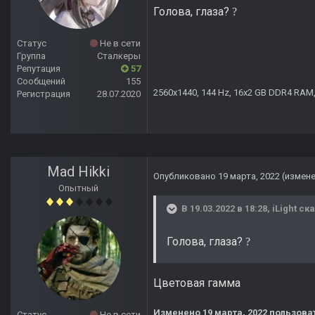
Голова, глаза?
?
Статус
Не в сети
Группа
Сталкеры
Репутация
57
Сообщений
155
2560х1440, 144 Hz, 16x2 GB DDR4 RAM, 
Регистрация
28.07.2020
Mad Hikki
Опубликовано
19 марта, 2022
(измен
Опытный
В 19.03.2022 в 18:28,
iLight
ска
Голова, глаза?
?
Цветовая гамма
Изменено
19 марта, 2022
пользоват
Статус
Не в сети