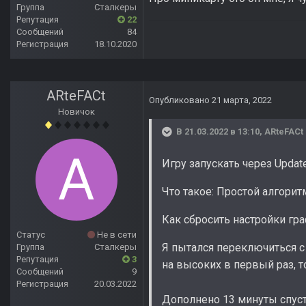
Группа
Сталкеры
Репутация
22
Сообщений
84
Регистрация
18.10.2020
ARteFACt
Опубликовано
21 марта, 2022
Новичок
В 21.03.2022 в 13:10,
ARteFACt
Игру запускать через Update 
Что такое: Простой алгори
Как сбросить настройки гр
Статус
Не в сети
Я пытался переключиться с 
Группа
Сталкеры
Репутация
3
на высоких в первый раз, то
Сообщений
9
Регистрация
20.03.2022
Дополнено 13 минуты спус