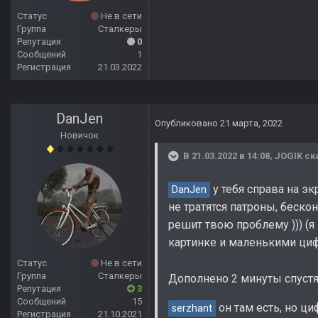
Статус
Не в сети
Группа
Сталкеры
Репутация
0
Сообщений
1
Регистрация
21.03.2022
DanJen
Опубликовано
21 марта, 2022
Новичок
В 21.03.2022 в 14:08,
JOGIK
ск
у тебя справа на эк
DanJen
не тратятся патроны, беско
решит твою проблему ))) (я
картинке и маленькими ци
Статус
Не в сети
Группа
Сталкеры
Дополнено 2 минуты спуст
Репутация
3
Сообщений
15
он там есть, но ц
serzhant
Регистрация
21.10.2021