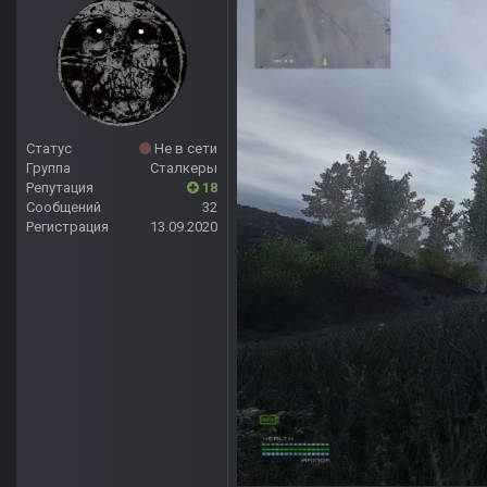
Статус
Не в сети
Группа
Сталкеры
Репутация
18
Сообщений
32
Регистрация
13.09.2020