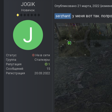
JOGIK
Опубликовано
21 марта, 2022
(измен
Новичок
у меня вот так. поп
serzhant
Статус
Не в сети
Группа
Сталкеры
Репутация
1
Сообщений
15
Регистрация
20.03.2022