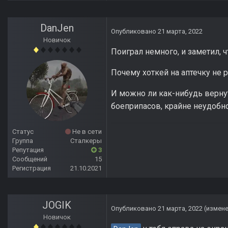
DanJen
Опубликовано
21 марта, 2022
Новичок
Поиграл немного, и заметил, 
Почему хоткей на аптечку не 
И можно ли как-нибудь верну
боеприпасов, крайне неудобно
Статус
Не в сети
Группа
Сталкеры
Репутация
3
Сообщений
15
Регистрация
21.10.2021
JOGIK
Опубликовано
21 марта, 2022
(измен
Новичок