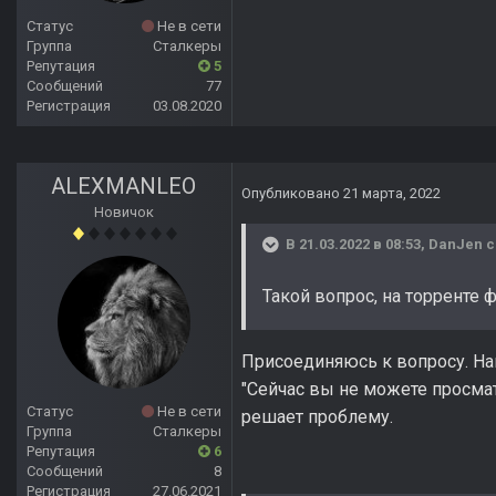
Статус
Не в сети
Группа
Сталкеры
Репутация
5
Сообщений
77
Регистрация
03.08.2020
ALEXMANLEO
Опубликовано
21 марта, 2022
Новичок
В 21.03.2022 в 08:53,
DanJen
с
Такой вопрос, на торренте
Присоединяюсь к вопросу. Нак
"Сейчас вы не можете просмат
Статус
Не в сети
решает проблему.
Группа
Сталкеры
Репутация
6
Сообщений
8
Регистрация
27.06.2021