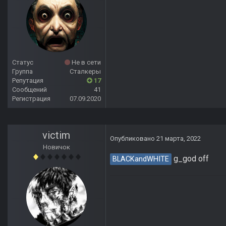
Статус
Не в сети
Группа
Сталкеры
Репутация
17
Сообщений
41
Регистрация
07.09.2020
victim
Опубликовано
21 марта, 2022
Новичок
g_god off
BLACKandWHITE