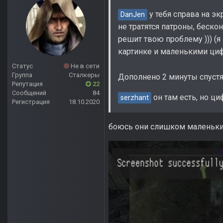
у тебя справа на эк
DanJen
не тратятся патроны, беско
решит твою проблему ))) (я
картинке и маленькими ци
Статус
Не в сети
Группа
Сталкеры
Дополнено 2 минуты спуст
Репутация
22
Сообщений
84
он там есть, но ц
serzhant
Регистрация
18.10.2020
боюсь они слишком маленьк