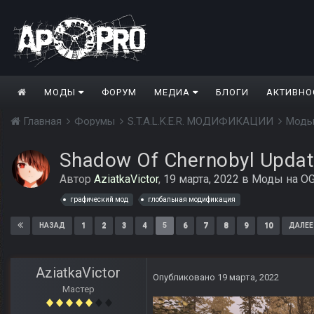
МОДЫ
ФОРУМ
МЕДИА
БЛОГИ
АКТИВНО
Главная
Форумы
S.T.A.L.K.E.R. МОДИФИКАЦИИ
Моды
Shadow Of Chernobyl Updat
Автор
AziatkaVictor
,
19 марта, 2022
в
Моды на OG
графический мод
глобальная модификация
1
2
3
4
5
6
7
8
9
10
НАЗАД
ДАЛЕЕ
AziatkaVictor
Опубликовано
19 марта, 2022
Мастер