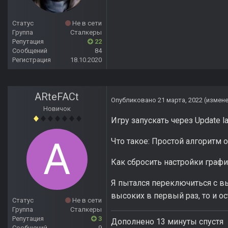
Статус
Не в сети
Группа
Сталкеры
Репутация
22
Сообщений
84
Регистрация
18.10.2020
ARteFACt
Опубликовано
21 марта, 2022
(измен
Новичок
Игру запускать через Update lau
Что такое: Простой алгоритм 
Как сбросить настройки граф
Я пытался переключиться с вы
высоких в первый раз, то и ос
Статус
Не в сети
Группа
Сталкеры
Репутация
3
Дополнено 13 минуты спустя
Сообщений
9