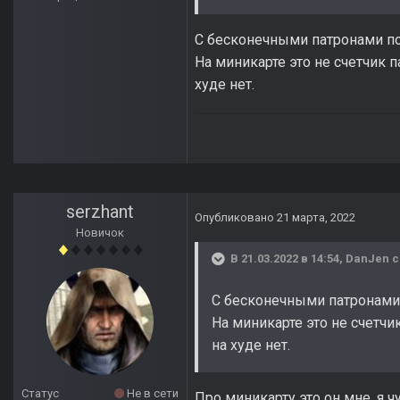
С бесконечными патронами по
На миникарте это не счетчик п
худе нет.
serzhant
Опубликовано
21 марта, 2022
Новичок
В 21.03.2022 в 14:54,
DanJen
с
С бесконечными патронами 
На миникарте это не счетчи
на худе нет.
Статус
Не в сети
Про миникарту это он мне, я 