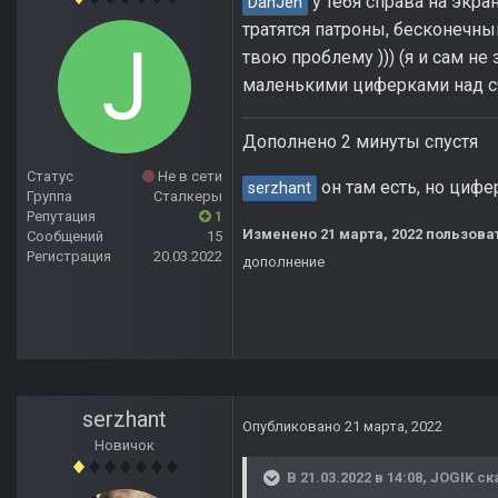
у тебя справа на экра
DanJen
тратятся патроны, бесконечный
твою проблему ))) (я и сам не
маленькими циферками над с
Дополнено 2 минуты спустя
Статус
Не в сети
он там есть, но цифе
serzhant
Группа
Сталкеры
Репутация
1
Изменено
21 марта, 2022
пользова
Сообщений
15
Регистрация
20.03.2022
дополнение
serzhant
Опубликовано
21 марта, 2022
Новичок
В 21.03.2022 в 14:08,
JOGIK
ск