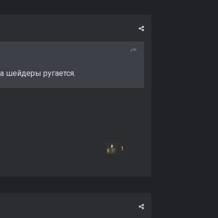
на шейдеры ругается.
1