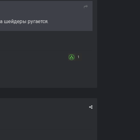
на шейдеры ругается.
1