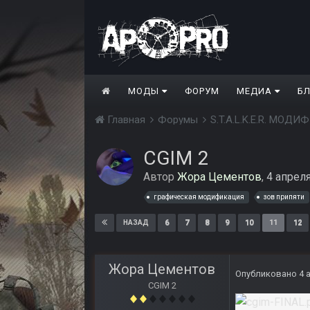
МОДЫ
ФОРУМ
МЕДИА
Б
Главная
Форумы
S.T.A.L.K.E.R. МО
CGIM 2
Автор
Жора Цементов
,
4 апреля
графическая модификация
зов припяти
6
7
8
9
10
11
12
НАЗАД
Жора Цементов
Опубликовано
4 
CGIM 2