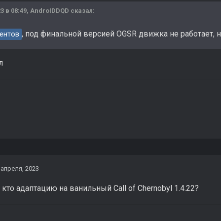
3 в 08:49,
AndroIDDQD
сказал:
, под финальной версией OGSR движка не работает, 
ентов
л
 апреля, 2023
 кто адаптацию на ванильный Сall of Chernobyl 1.4.22?