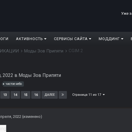
Уже з
ЛОГИ
АКТИВНОСТЬ
СЕРВИСЫ САЙТА
МОДДИНГ
CGIM 2
ДИФИКАЦИИ
Моды Зов Припяти
, 2022
в
Моды Зов Припяти
чистое небо
Страница 11 из 17
13
14
15
16
ДАЛЕЕ
апреля, 2022
(изменено)