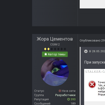
Жора Цементов
Опубликовано
29
CGIM 2
В 28.05.202
Автор темы
При запуск
Статус
Не в сети
Группа
Разработчики
Репутация
393
Сообщений
189