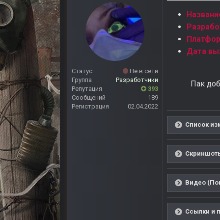
Названи
Разрабо
Платфо
Дата вы
Статус
Не в сети
Группа
Разработчики
Пак доб
Репутация
393
Сообщений
189
Регистрация
02.04.2022
Список из
Скриншоты
Видео (По
Ссылки и 