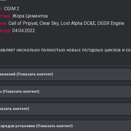
е
:
CGIM 2
тчик
:
Жора Цементов
рма
:
Call of Pripyat, Clear Sky, Lost Alpha DC&E, OGSR Engine
хода
:
04.04.2022
авляет несколько полностью новых погодных циклов и со
менений (Показать контент)
 (Показать контент)
казать контент)
порядок установки (Показать контент)