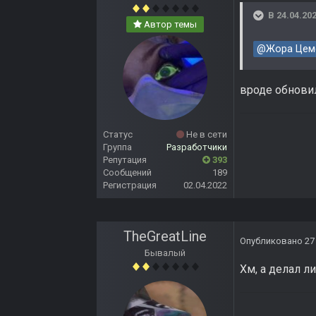
В 24.04.202
Автор темы
@Жора Цем
вроде обнови
Статус
Не в сети
Группа
Разработчики
Репутация
393
Сообщений
189
Регистрация
02.04.2022
TheGreatLine
Опубликовано
27
Бывалый
Хм, а делал ли