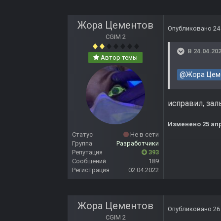
Жора Цементов
Опубликовано
24
CGIM 2
В 24.04.202
Автор темы
@Жора Цем
исправил, заль
Изменено
25 ап
Статус
Не в сети
Группа
Разработчики
Репутация
393
Сообщений
189
Регистрация
02.04.2022
Жора Цементов
Опубликовано
26
CGIM 2