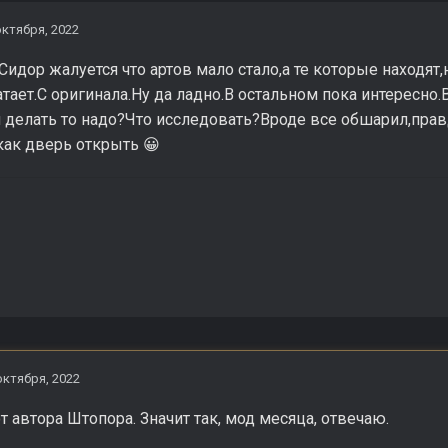
октября, 2022
.Сидор жалуется что артов мало стало,а те которые находят
атает.С оригинала.Ну да ладно.В остальном пока интересно.
 делать то надо?Что исследовать?Вроде все обшарил,правд
 как дверь открыть
😀
октября, 2022
от автора Штопора. Значит так, мод месяца, отвечаю.