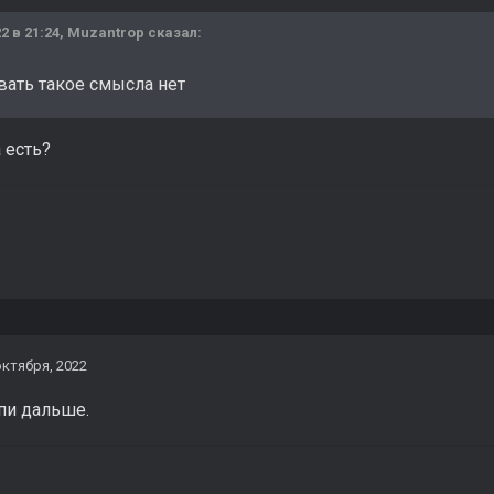
2 в 21:24,
Muzantrop
сказал:
вать такое смысла нет
 есть?
октября, 2022
пи дальше.