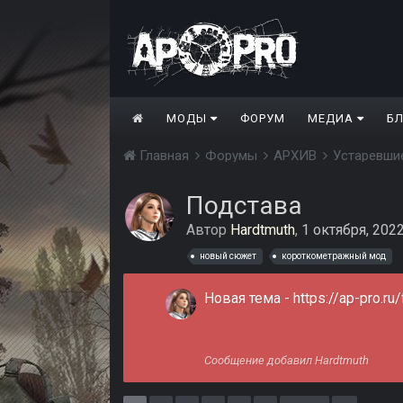
МОДЫ
ФОРУМ
МЕДИА
Б
Главная
Форумы
АРХИВ
Устаревши
Подстава
Автор
Hardtmuth
,
1 октября, 202
новый сюжет
короткометражный мод
Новая тема -
https://ap-pro.r
Сообщение добавил Hardtmuth