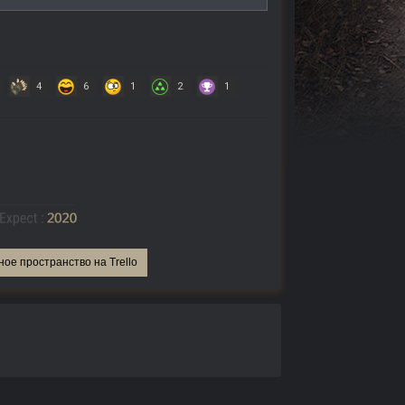
4
6
1
2
1
ное пространство на Trello