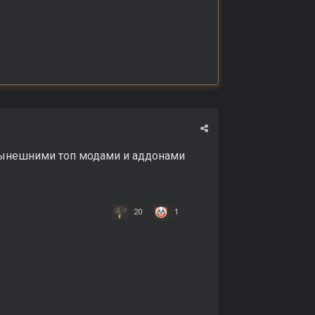
 нынешними топ модами и аддонами
20
1