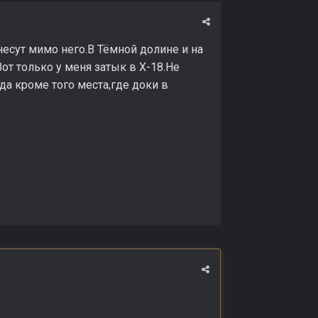
,несут мимо него.В Тёмной долине и на
Вот только у меня затык в Х-18.Не
а кроме того места,где доки в