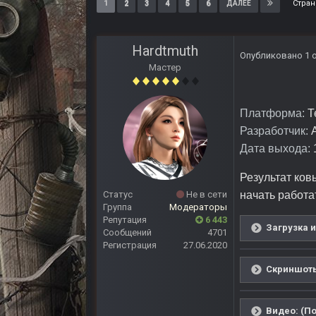
Стран
1
2
3
4
5
6
ДАЛЕЕ
Hardtmuth
Опубликовано
1 
Мастер
Платформа:
Т
Разработчик:
Дата выхода:
1
Результат ков
Статус
Не в сети
начать работа
Группа
Модераторы
Репутация
6 443
Загрузка и
Сообщений
4701
Регистрация
27.06.2020
Скриншоты
Видео: (По