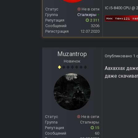
IC i5-8400 CPU @ 
Статус
Не в сети
Группа
Сталкеры
+
Репутация
2 311
Сообщений
3206
Регистрация
12.07.2020
Muzantrop
Опубликовано
1 
Новичок
Аахаххах даже
даже скачиват
Статус
Не в сети
Группа
Сталкеры
Репутация
15
Сообщений
60