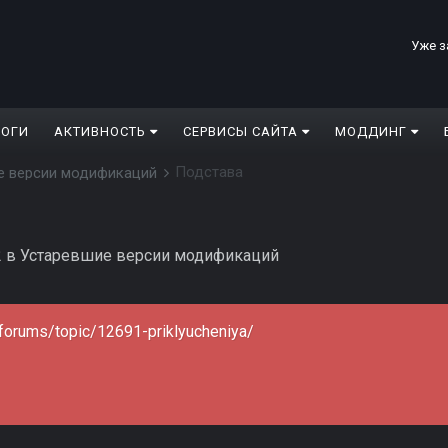
Уже з
ЛОГИ
АКТИВНОСТЬ
СЕРВИСЫ САЙТА
МОДДИНГ
Подстава
е версии модификаций
2
в
Устаревшие версии модификаций
u/forums/topic/12691-priklyucheniya/