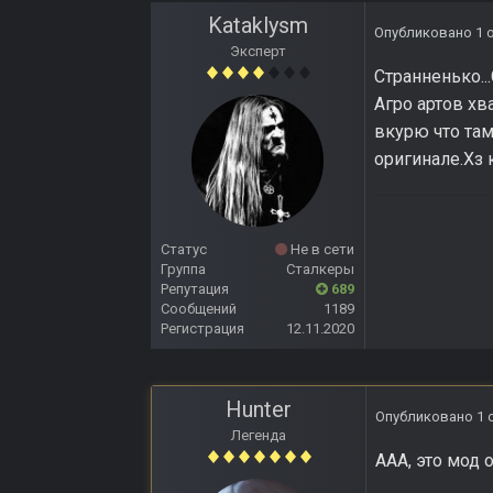
Kataklysm
Опубликовано
1 
Эксперт
Странненько..
Агро артов хв
вкурю что там
оригинале.Хз
Статус
Не в сети
Группа
Сталкеры
Репутация
689
Сообщений
1189
Регистрация
12.11.2020
Hunter
Опубликовано
1 
Легенда
ААА, это мод 