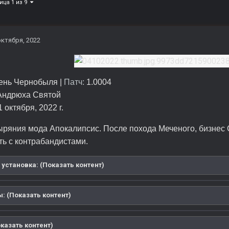
ица 1 из 9
октября, 2022
ень Чернобыля |
Патч:
1.0004
Андрюха Святой
 октября, 2022 г.
ыряния мода Апокалипсис. После похода Меченого, бизнес 
ть с контрабандистами.
 установка: (Показать контент)
: (Показать контент)
казать контент)