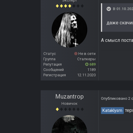
Эксперт
В 01.10.202
даже скачи
А смысл поста
Статус
Не в сети
Группа
Сталкеры
Репутация
689
Сообщений
1189
Регистрация
12.11.2020
Muzantrop
Опубликовано
2 
Новичок
тер
Kataklysm