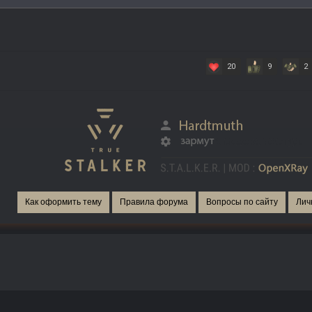
20
9
2
Как оформить тему
Правила форума
Вопросы по сайту
Лич