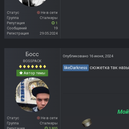
Статус
Не в сети
Группа
Сталкеры
Репутация
1
Сообщений
19
Регистрация
29.05.2024
Босс
Опубликовано
16 июня, 2024
BOSSPACK
сюжетка так назыв
likeDarkness
Автор темы
Мой
Статус
Не в сети
Группа
Сталкеры
Репутация
3 805