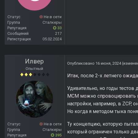
Статус
Не в сети
Группа
Сталкеры
Репутация
33
Сообщений
217
Регистрация
05.02.2024
Илвер
Опубликовано
16 июня, 2024
(измене
Опытный
Итак, после 2-х летнего ожид
Удивительно, но годы тестов д
МСМ можно спровоцировать в
настройки, например, в ZCP, о
Но когда я методом тыка поня
Ту концепцию, которую пытали
Статус
Не в сети
Группа
Сталкеры
который ограничен только дв
Репутация
395