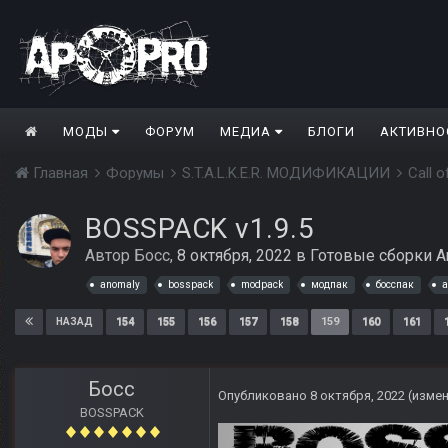
МОДЫ
ФОРУМ
МЕДИА
БЛОГИ
АКТИВНО
Главная
Форумы
S.T.A.L.K.E.R. МОДИФИКАЦИИ
Call 
BOSSPACK v1.9.5
Автор
Босс
,
8 октября, 2022
в
Готовые сборки A
anomaly
bosspack
modpack
модпак
босспак
а
154
155
156
157
158
159
160
161
НАЗАД
Босс
Опубликовано
8 октября, 2022
(изме
BOSSPACK