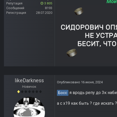
Мой
Репутация
3 805
Сообщений
8193
Регистрация
28.07.2020
likeDarkness
Опубликовано
16 июня, 2024
Новичок
я вродь репу до 3к наби
Босс
а с х19 как быть ? где искать 