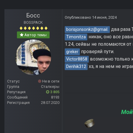
Босс
Опубликовано
14 июня, 2024
BOSSPACK
два раза T
borisjonsonkz@gmail.
Автор темы
никак, оно все равн
Timonitza
1.24, сейвы не поломаются от 
проверяй пути.
greker
возможно только кр
Victor8858
хз, я на нем не игр
Denhik312
Статус
Не в сети
Группа
Сталкеры
Репутация
3 805
Сообщений
8193
Регистрация
28.07.2020
Мой