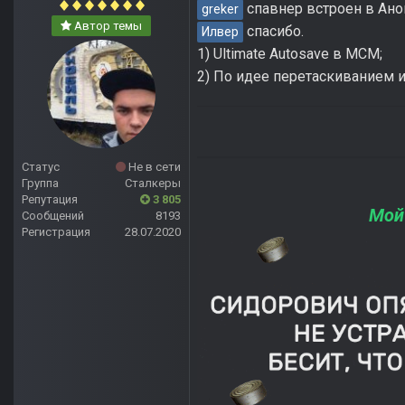
спавнер встроен в Аном
greker
Автор темы
спасибо.
Илвер
1) Ultimate Autosave в МСМ;
2) По идее перетаскиванием и
Статус
Не в сети
Группа
Сталкеры
Репутация
3 805
Мой
Сообщений
8193
Регистрация
28.07.2020