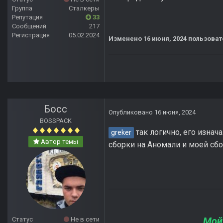
Группа
Сталкеры
Репутация
33
Сообщений
217
Регистрация
05.02.2024
Изменено
16 июня, 2024
пользоват
Босс
Опубликовано
16 июня, 2024
BOSSPACK
так логично, его изнач
greker
Автор темы
сборки на Аномали и моей сбор
Мой
Статус
Не в сети