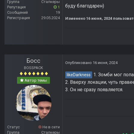
Группа
Сталкеры
буду благодарен)
Репутация
1
Сообщений
19
Регистрация
29.05.2024
Изменено
16 июня, 2024
пользоват
Босс
Опубликовано
16 июня, 2024
BOSSPACK
1. Зомби мог попа
likeDarkness
Автор темы
2. Вверху локации, чуть праве
3. Он не сразу появляется.
Статус
Не в сети
Группа
Сталкеры