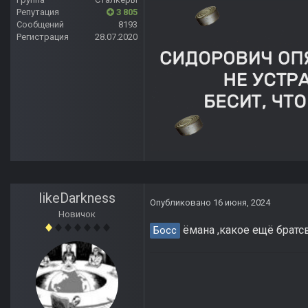
Репутация
3 805
Сообщений
8193
Регистрация
28.07.2020
likeDarkness
Опубликовано
16 июня, 2024
Новичок
ёмана ,какое ещё братсво
Босс