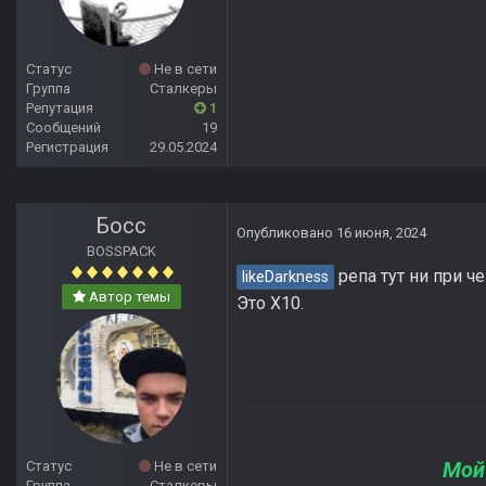
Статус
Не в сети
Группа
Сталкеры
Репутация
1
Сообщений
19
Регистрация
29.05.2024
Босс
Опубликовано
16 июня, 2024
BOSSPACK
репа тут ни при ч
likeDarkness
Автор темы
Это Х10.
Мой
Статус
Не в сети
Группа
Сталкеры