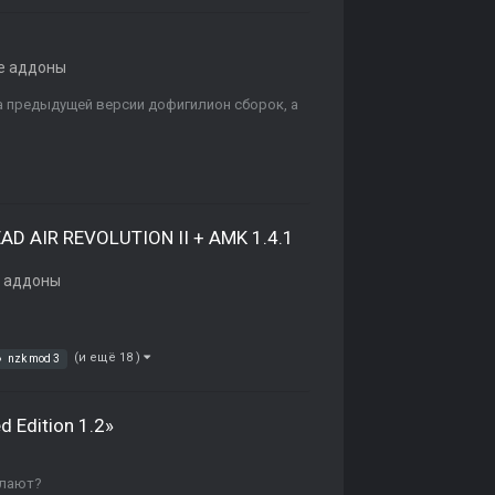
е аддоны
 На предыдущей версии дофигилион сборок, а
AD AIR REVOLUTION II + AMK 1.4.1
 аддоны
(и ещё 18 )
nzk mod 3
 Edition 1.2»
елают?