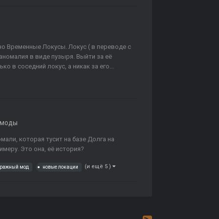
но Временные Локусы. Локус ( в переводе с
 аномалия в виде пузыря. Выйти за её
о в соседний локус, а никак за его...
 моды
номали, которая тусит на базе Долга на
имеру. Это она, её история?
(и ещё 5 )
тражный мод
новые локации