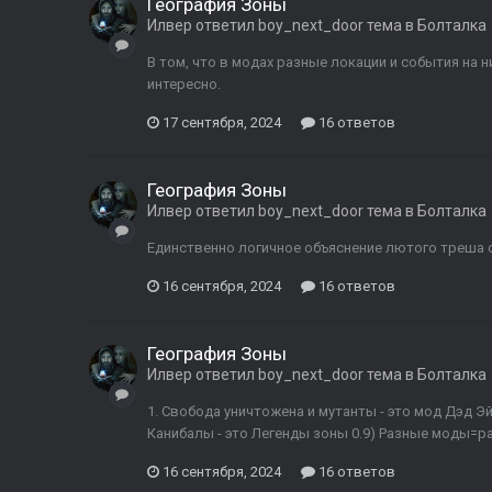
География Зоны
Илвер
ответил
boy_next_door
тема в
Болталка
В том, что в модах разные локации и события на н
интересно.
17 сентября, 2024
16 ответов
География Зоны
Илвер
ответил
boy_next_door
тема в
Болталка
Единственно логичное объяснение лютого треша с
16 сентября, 2024
16 ответов
География Зоны
Илвер
ответил
boy_next_door
тема в
Болталка
1. Свобода уничтожена и мутанты - это мод Дэд Эйр 
Канибалы - это Легенды зоны 0.9) Разные моды=
16 сентября, 2024
16 ответов