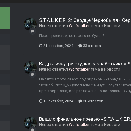
S.T.A.L.K.E.R. 2: Сердце Чернобыля - С
Илвер
ответил
Wolfstalker
тема в
Новости
Перед релизом, которого не будет?..
21 октября, 2024
33 ответа
Кадры изнутри студии разработчиков S.T
Илвер
ответил
Wolfstalker
тема в
Новости
На пятом фото сверх, под экраном - карандашный
Чернобыле? 0_о Дополнено 2 минуты спустя Чувак,
препарирована, всё разложено по полочкам, выпу
16 октября, 2024
28 ответов
Вышло финальное превью «S.T.A.L.K.E.R
Илвер
ответил
Wolfstalker
тема в
Новости