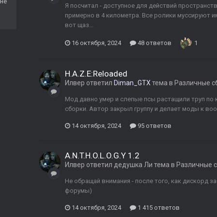
не
Я посчитал - доступное для действий пространст
примерно в 4 километра. Все ролики муссируют им
вот щаз...
16 октября, 2024
48 ответов
1
H.A.Z.E:Reloaded
Илвер
ответил
Diman_GTX
тема в
Различные с
Мод давно умер и слепые псы растащили труп по 
сборки. Автор закрыл группу и делает моды к воо
14 октября, 2024
95 ответов
A.N.T.H.O.L.O.G.Y 1.2
Илвер
ответил
дедушка Ли
тема в
Различные 
Не обращай внимания - после того, как дискорд з
форумы)
14 октября, 2024
1 415 ответов