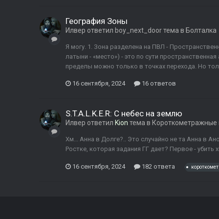
География Зоны
Илвер
ответил
boy_next_door
тема в
Болталка
Я могу. 1. Зона разделена на ПВЛ - Пространствен
латыни - «место») - это по сути пространственная
пределы можно только в точках перехода. Но тольк
16 сентября, 2024
16 ответов
S.T.A.L.K.E.R: С небес на землю
Илвер
ответил
Kion
тема в
Короткометражные
Хм... Анна в Долге?.. Это случайно не та Анна в А
Ростке, которая задания ГГ дает? Первое - убить х
16 сентября, 2024
182 ответа
короткоме