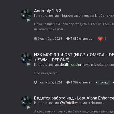
Anomaly 1.5.3
Илвер
ответил
Thundervision
тема в
Глобальны
Пока не вижу смысла переходить с 1.5.2 на 1.5.3.
на новой пока ноль.
9 октября, 2024
7 030 ответов
1
NZK MOD 3.1.4 ОБТ (NLC7 + OMEGA + DE
+ SWM + REDONE)
Илвер
ответил
death_dealer
тема в
Глобальные
Это ненадолго(
4 октября, 2024
1 382 ответа
nzk mod
Ведется работа над «Lost Alpha Enhanced
Илвер
ответил
Wolfstalker
тема в
Новости
А сохранения только на базах опциональными сд