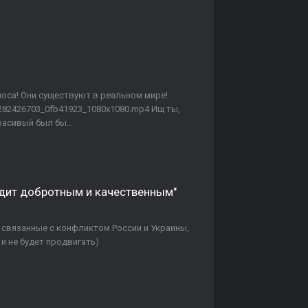
носа! Они существуют в реальном мире!
76282426703_0fb41923_1080x1080.mp4 Ищ ты,
расивый был бы...
глядит добротным и качественным"
еи, связанные с конфликтом России и Украины,
 и не будет продвигать)