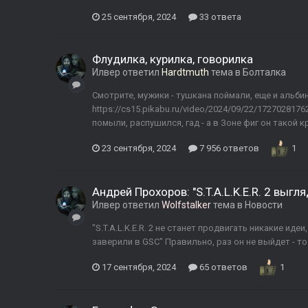
25 сентября, 2024
33 ответа
Флудилка, курилка, говорилка
Илвер
ответил
Hardtmuth
тема в
Болталка
Смотрите, мужики - тушкана поймали, еще и альби
https://cs15.pikabu.ru/video/2024/09/22/17270281
помыли, распушился, гад - а в Зоне фиг он такой к
23 сентября, 2024
7 956 ответов
1
Андрей Прохоров: "S.T.A.L.K.E.R. 2 вы
Илвер
ответил
Wolfstalker
тема в
Новости
"S.T.A.L.K.E.R. 2 не станет продвигать никакие ид
заверили в GSC" Правильно, раз он не выйдет - то
17 сентября, 2024
65 ответов
1