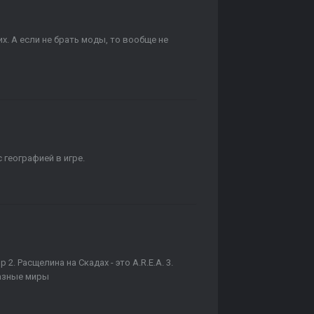
их. А если не брать моды, то вообще не
 географией в игре.
2. Расщелина на Скадах - это А.R.E.А. 3.
разные миры