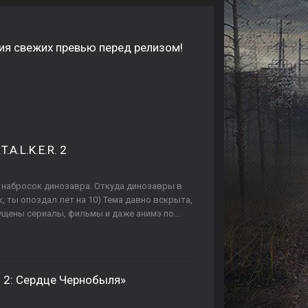
ерия свежих превью перед релизом!
.A.L.K.E.R. 2
 набросок динозавра. Откуда динозавры в
 ты опоздал лет на 10) Тема давно вскрыта,
щены сериалы, фильмы и даже анимэ по...
. 2: Сердце Чернобыля»