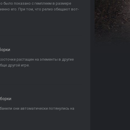
во было показано с гемплеем в размере
енно его. При том, что релиз обещают вот-
борки
косточке растащен на элементы в другие
бще другой игре.
сборки
абанили они автоматически потянулись на