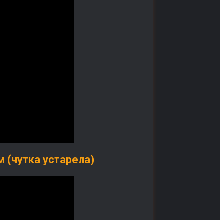
 (чутка устарела)