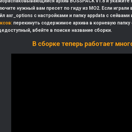
мораспаковывающийся архив BOSSPACK v1.8 и укажите ме
лючите нужный вам пресет по гиду из МО2. Если играли
л axr_options с настройками и папку appdata с сейвами 
ксов:
перекинуть содержимое архива в корневую папку с
щедоступный, вбейте в поиске название сборки.
В сборке теперь работает мног