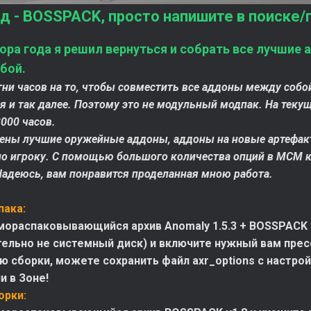
д - BOSSPACK, просто напишите в поиске/
ора года я решил вернуться и собрать все лучшие
бой.
тни часов на то, чтобы совместить все аддоны между соб
 и так далее. Поэтому это не модульный модпак. На текущ
000 часов.
ены лучшие оружейные аддоны, аддоны на новые артефакты
но игроку. С помощью большого количества опций в МСМ 
Надеюсь, вам понравится проделанная мною работа.
пака:
мораспаковывающийся архив Anomaly 1.5.3 + BOSSPACK 
ельно не системный диск) и включите нужный вам пресет
ю сборки, можете сохранить файл axr_options с настройк
и в Зоне!
орки: