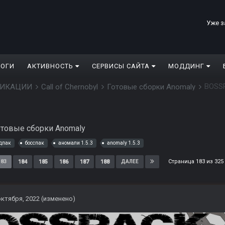
Уже з
ЛОГИ
АКТИВНОСТЬ
СЕРВИСЫ САЙТА
МОДДИНГ
BOSSP
ДИФИКАЦИИ
Call of Chernobyl
Готовые сборки Anomaly
отовые сборки Anomaly
дпак
босспак
аномали 1.5.3
anomaly 1.5.3
Страница 183 из 32
183
184
185
186
187
188
ДАЛЕЕ
октября, 2022
(изменено)