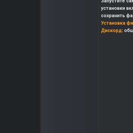
Запустите са
установки вк
сохранить фай
Установка фи
Дискорд
: об