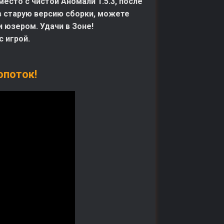
сто с чистой Аномали 1.5.3, после
 в старую версию сборки, можете
и юзером. Удачи в Зоне!
 игрой.
опоток!