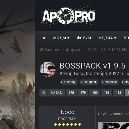
МОДЫ
ФОРУМ
МЕДИА
Б
Главная
Форумы
S.T.A.L.K.E.R. МО
BOSSPACK v1.9.5
Автор
Босс
,
8 октября, 2022
в
Г
anomaly
bosspack
modpack
мо
178
179
180
181
182
НАЗАД
Босс
Опубликовано
8 
BOSSPACK