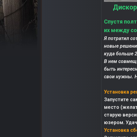
Дискор
Спустя полт
их между со
Я потратил со
новые решения
куда больше 2
В нем совмещ
быть интерес
свои нужны. 
Установка ре
Запустите са
место (желат
старую верси
юзером. Удач
Установка сб