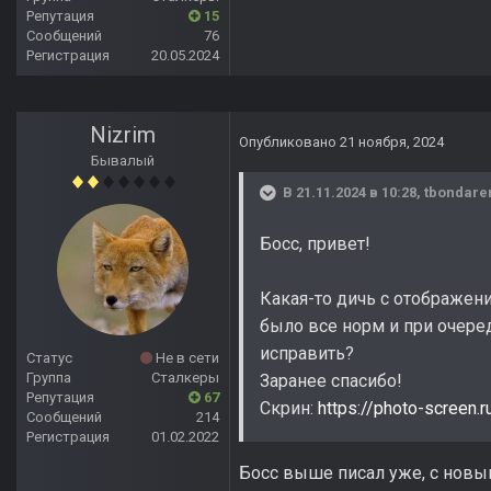
Репутация
15
Сообщений
76
Регистрация
20.05.2024
Nizrim
Опубликовано
21 ноября, 2024
Бывалый
В 21.11.2024 в 10:28,
tbondare
Босс, привет!
Какая-то дичь с отображен
было все норм и при очере
исправить?
Статус
Не в сети
Группа
Сталкеры
Заранее спасибо!
Репутация
67
Скрин:
https://photo-screen
Сообщений
214
Регистрация
01.02.2022
Босс выше писал уже, с новы