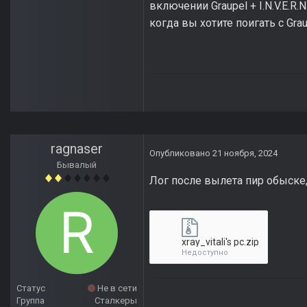
включении Graupel + I.N.V.E.
когда вы хотите поигать с Grau
ragnaser
Опубликовано
21 ноября, 2024
Бывалый
Лог после вылета пир обыске
xray_vitali's pc.zip
Недоступно
Статус
Не в сети
Группа
Сталкеры