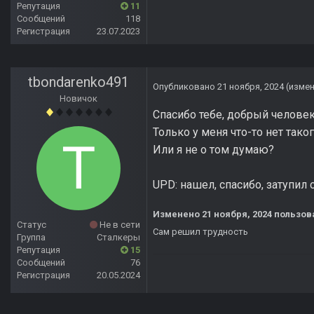
Репутация
11
Сообщений
118
Регистрация
23.07.2023
tbondarenko491
Опубликовано
21 ноября, 2024
(изме
Новичок
Спасибо тебе, добрый человек
Только у меня что-то нет тако
Или я не о том думаю?
UPD: нашел, спасибо, затупил 
Изменено
21 ноября, 2024
пользов
Статус
Не в сети
Сам решил трудность
Группа
Сталкеры
Репутация
15
Сообщений
76
Регистрация
20.05.2024