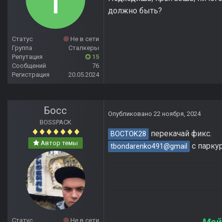
должно быть?
Статус
Не в сети
Группа
Сталкеры
Репутация
15
Сообщений
76
Регистрация
20.05.2024
Босс
Опубликовано
22 ноября, 2024
BOSSPACK
перекачай фикс.
BOCTOK28
Автор темы
с паркур
tbondarenko491@gmail
Статус
Не в сети