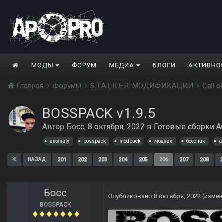
МОДЫ
ФОРУМ
МЕДИА
БЛОГИ
АКТИВНО
Главная
Форумы
S.T.A.L.K.E.R. МОДИФИКАЦИИ
Call 
BOSSPACK v1.9.5
Автор
Босс
,
8 октября, 2022
в
Готовые сборки A
anomaly
bosspack
modpack
модпак
босспак
а
201
202
203
204
205
206
207
208
НАЗАД
Босс
Опубликовано
8 октября, 2022
(изме
BOSSPACK