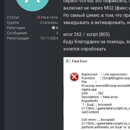
скрипт что бы это пофиксить,
включал не через MO2 (фикс и
Но самый цимис в том, что пр
Статус
Не в сети
закидывать и активировать, 
Группа
Сталкеры
Репутация
0
Сообщений
4
error 262 / script (805)
Регистрация
15.11.2024
буду благодарен за помощь, з
хочется опробовать