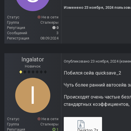
Изменено
23 ноября, 2024
пользов
Статус
Не в сети
Группа
Сталкеры
Репутация
0
Сообщений
3
Регистрация
08.09.2024
Ingalator
Опубликовано
23 ноября, 2024
(изме
Новичок
Побился сейв quicksave_2
Чуть более ранний автосейв 
Происходят очень частые бе
стандартных коэффициентов, н
Статус
Не в сети
Группа
Сталкеры
Репутация
1
Desktop.7z