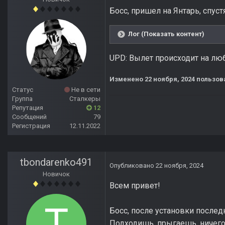
Босс, пришел на Янтарь, спус
Лог (Показать контент)
UPD: Вылет происходит на лю
Изменено
22 ноября, 2024
пользов
Статус
Не в сети
Группа
Сталкеры
Репутация
12
Сообщений
79
Регистрация
12.11.2022
tbondarenko491
Опубликовано
22 ноября, 2024
Новичок
Всем привет!
Босс, после установки послед
Подходишь, прыгаешь, ничего 