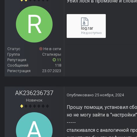
Убил лося в промзоне и слов
log.rar
Недоступно
Статус
Не в сети
Группа
Сталкеры
Репутация
11
Сообщений
118
Регистрация
23.07.2023
AK236236737
Опубликовано
25 ноября, 2024
Новичок
Прошу помощи, установил сбор
но не могу зайти в "настройк
-----
сталкивался с аналогичной п