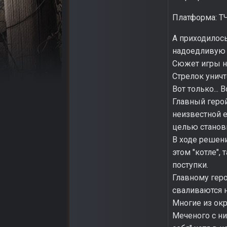
Платформа: ТЧ
А приходилось
надоедливую с
Сюжет игры н
Стрелок уничт
Вот только... В
Главный геро
неизвестной е
целью станови
В ходе решен
этом "котле",
поступки.
Главному гер
сваливаются н
Многие из окр
Меченого с ни