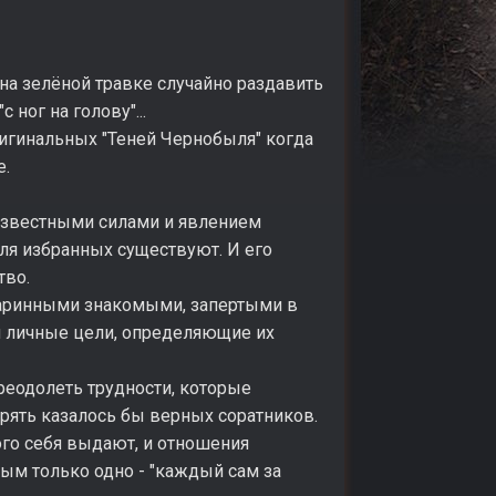
на зелёной травке случайно раздавить
ног на голову"...
игинальных "Теней Чернобыля" когда
е.
еизвестными силами и явлением
для избранных существуют. И его
тво.
таринными знакомыми, запертыми в
и личные цели, определяющие их
еодолеть трудности, которые
ерять казалось бы верных соратников.
ого себя выдают, и отношения
мым только одно - "каждый сам за