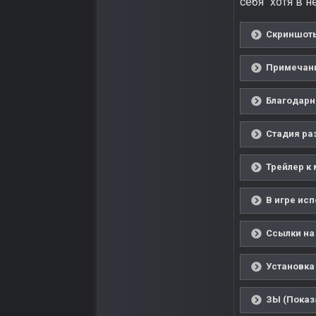
себя" хотя в 
Скриншоты
Примечани
Благодарн
Стадия ра
Трейлер к 
В игре ис
Ссылки на
Установка
ЗЫ (Показ