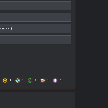
онтент)
1
1
9
1
6