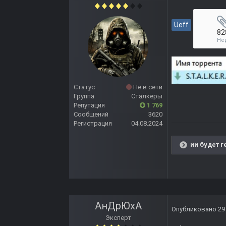
Ueff
82
Не
Статус
Не в сети
Группа
Сталкеры
Репутация
1 769
Сообщений
3620
Регистрация
04.08.2024
ии будет г
АнДрЮхА
Опубликовано
29
Эксперт