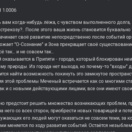
 1.0006
 вам когда-нибудь лёжа, с чувством выполненного долга, 
трекозу?.. После этого ваша жизнь становится буквально "с 
ачинает своё развитие непосредственно после событий ор
ожает "О-Сознание" и Зона прекращает своё существовани
сё так... и не совсем так...
й оказывается в Припяти - городе, который блокирован н
му природы. Из города нет выхода, но почему-то "входы" 
тся найти возможность покинуть это замкнутое пространс
ия этой проблемы Меченый встречается как со многими с
 так и с новыми действующими лицами; все они имеют сво
ою предстоит решить множество возникающих проблем, пр
а него со всех сторон, приобрести новых товарищей и пот
ужающих его людей могут оказаться не совсем теми, за к
ми меняется по ходу развития событий. Остаётся незыбле