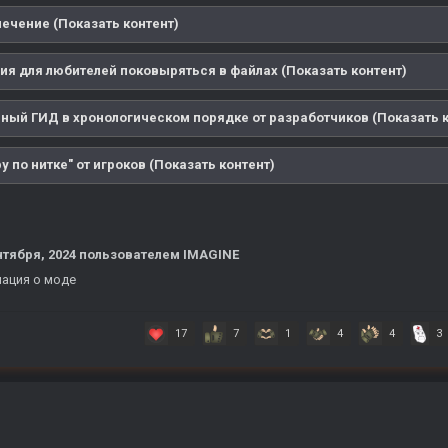
лечение (Показать контент)
я для любителей поковыряться в файлах (Показать контент)
ный ГИД в хронологическом порядке от разработчиков (Показать к
у по нитке" от игроков (Показать контент)
нтября, 2024
пользователем IMAGINE
ация о моде
17
7
1
4
4
3