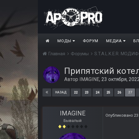
МОДЫ
ФОРУМ
МЕДИА
Б
Главная
Форумы
S.T.A.L.K.E.R. МО
Припятский коте
Автор
IMAGINE
,
23 октября, 202
22
23
24
25
26
27
НАЗАД
IMAGINE
Опубликовано
23
Бывалый