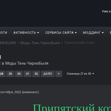
Уже з
ЛОГИ
АКТИВНОСТЬ
СЕРВИСЫ САЙТА
МОДДИНГ
Припятский котел
ДИФИКАЦИИ
Моды Тень Чернобыля
л
2
в
Моды Тень Чернобыля
Страница 27 из 50
28
29
30
31
32
ДАЛЕЕ
 октября, 2022
(изменено)
Припятский ко