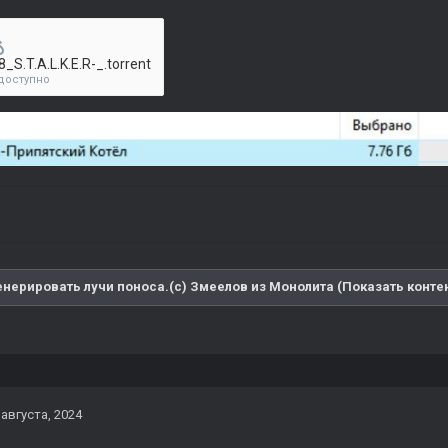
8_S.T.A.L.K.E.R-_.torrent
доступно
енерировать лучи поноса.(с) Змеелов из Монолита (Показать конте
 августа, 2024