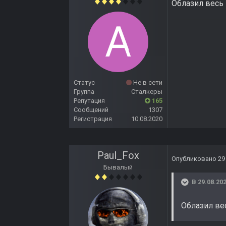
Облазил весь 
Статус
Не в сети
Группа
Сталкеры
Репутация
165
Сообщений
1307
Регистрация
10.08.2020
Paul_Fox
Опубликовано
29
Бывалый
В 29.08.202
Облазил вес