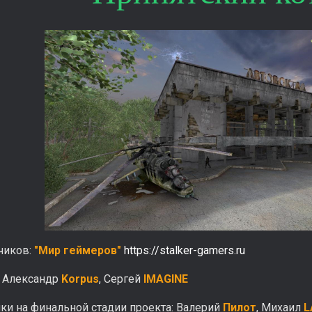
чиков:
"Мир геймеров"
https://stalker-gamers.ru
: Александр
Korpus
, Сергей
IMAGINE
ки на финальной стадии проекта: Валерий
Пилот
, Михаил
L